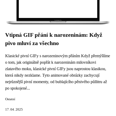
Vtipná GIF přání k narozeninám: Když
pivo mluví za všechno
Klasické pivní GIFy s narozeninovým přáním Když přemýšlíme
o tom, jak originálně popřát k narozeninám milovníkovi
zlatavého moku, klasické pivní GIFy jsou naprostou klasikou,
která nikdy nezklame. Tyto animované obrázky zachycují
nejrůznější pivní momenty, od bublajícího pěnivého půllitru až
po spokojené...
Ostatní
17. 04. 2025