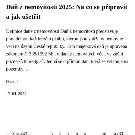
Daň z nemovitosti 2025: Na co se připravit
a jak ušetřit
Definice daně z nemovitosti Daň z nemovitosti představuje
pravidelnou každoroční platbu, kterou jsou zatíženy nemovité
věci na území České republiky. Tato majetková daň je upravena
zákonem č. 338/1992 Sb., o dani z nemovitých věcí, ve znění
pozdějších předpisů. Jedná se o přímou daň, která se vztahuje na
pozemky,...
Ostatní
17. 04. 2025
← Novější
1
...
5
6
7
8
9
...
48
Starší →