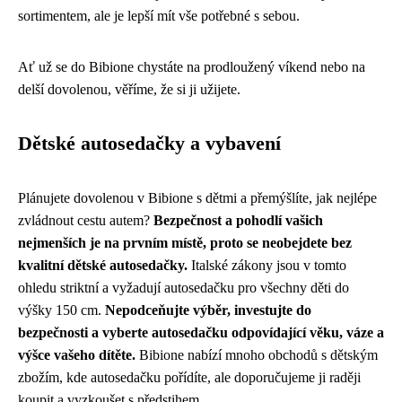
sortimentem, ale je lepší mít vše potřebné s sebou.
Ať už se do Bibione chystáte na prodloužený víkend nebo na
delší dovolenou, věříme, že si ji užijete.
Dětské autosedačky a vybavení
Plánujete dovolenou v Bibione s dětmi a přemýšlíte, jak nejlépe
zvládnout cestu autem?
Bezpečnost a pohodlí vašich
nejmenších je na prvním místě, proto se neobejdete bez
kvalitní dětské autosedačky.
Italské zákony jsou v tomto
ohledu striktní a vyžadují autosedačku pro všechny děti do
výšky 150 cm.
Nepodceňujte výběr, investujte do
bezpečnosti a vyberte autosedačku odpovídající věku, váze a
výšce vašeho dítěte.
Bibione nabízí mnoho obchodů s dětským
zbožím, kde autosedačku pořídíte, ale doporučujeme ji raději
koupit a vyzkoušet s předstihem.