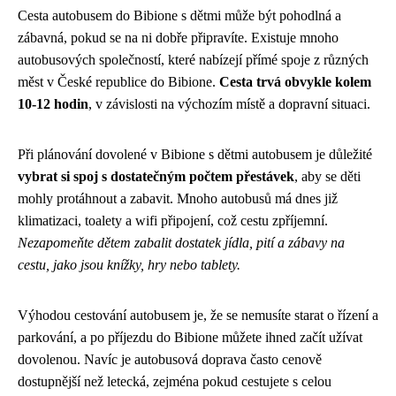
Cesta autobusem do Bibione s dětmi může být pohodlná a
zábavná, pokud se na ni dobře připravíte. Existuje mnoho
autobusových společností, které nabízejí přímé spoje z různých
měst v České republice do Bibione.
Cesta trvá obvykle kolem
10-12 hodin
, v závislosti na výchozím místě a dopravní situaci.
Při plánování dovolené v Bibione s dětmi autobusem je důležité
vybrat si spoj s dostatečným počtem přestávek
, aby se děti
mohly protáhnout a zabavit. Mnoho autobusů má dnes již
klimatizaci, toalety a wifi připojení, což cestu zpříjemní.
Nezapomeňte dětem zabalit dostatek jídla, pití a zábavy na
cestu, jako jsou knížky, hry nebo tablety.
Výhodou cestování autobusem je, že se nemusíte starat o řízení a
parkování, a po příjezdu do Bibione můžete ihned začít užívat
dovolenou. Navíc je autobusová doprava často cenově
dostupnější než letecká, zejména pokud cestujete s celou