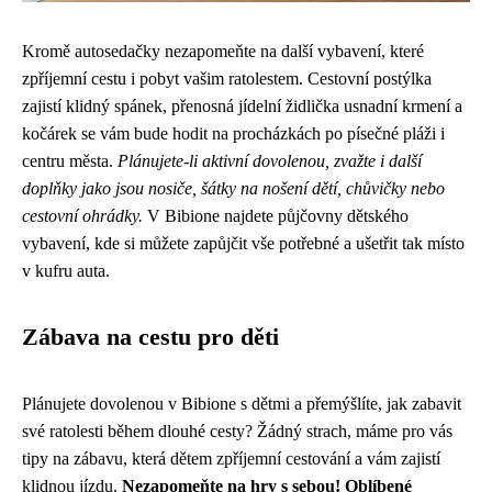
Kromě autosedačky nezapomeňte na další vybavení, které
zpříjemní cestu i pobyt vašim ratolestem. Cestovní postýlka
zajistí klidný spánek, přenosná jídelní židlička usnadní krmení a
kočárek se vám bude hodit na procházkách po písečné pláži i
centru města.
Plánujete-li aktivní dovolenou, zvažte i další
doplňky jako jsou nosiče, šátky na nošení dětí, chůvičky nebo
cestovní ohrádky.
V Bibione najdete půjčovny dětského
vybavení, kde si můžete zapůjčit vše potřebné a ušetřit tak místo
v kufru auta.
Zábava na cestu pro děti
Plánujete dovolenou v Bibione s dětmi a přemýšlíte, jak zabavit
své ratolesti během dlouhé cesty? Žádný strach, máme pro vás
tipy na zábavu, která dětem zpříjemní cestování a vám zajistí
klidnou jízdu.
Nezapomeňte na hry s sebou! Oblíbené