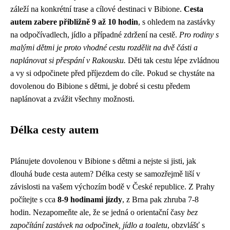
záleží na konkrétní trase a cílové destinaci v Bibione.
Cesta
autem zabere přibližně 9 až 10 hodin
, s ohledem na zastávky
na odpočívadlech, jídlo a případné zdržení na cestě.
Pro rodiny s
malými dětmi je proto vhodné cestu rozdělit na dvě části a
naplánovat si přespání v Rakousku.
Děti tak cestu lépe zvládnou
a vy si odpočinete před příjezdem do cíle. Pokud se chystáte na
dovolenou do Bibione s dětmi, je dobré si cestu předem
naplánovat a zvážit všechny možnosti.
Délka cesty autem
Plánujete dovolenou v Bibione s dětmi a nejste si jisti, jak
dlouhá bude cesta autem? Délka cesty se samozřejmě liší v
závislosti na vašem výchozím bodě v České republice. Z Prahy
počítejte s cca
8-9 hodinami jízdy
, z Brna pak zhruba 7-8
hodin. Nezapomeňte ale, že se jedná o orientační časy
bez
započítání zastávek na odpočinek, jídlo a toaletu
, obzvlášť s