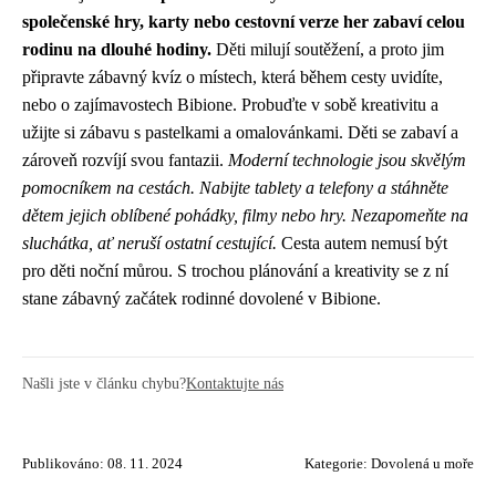
společenské hry, karty nebo cestovní verze her zabaví celou
rodinu na dlouhé hodiny.
Děti milují soutěžení, a proto jim
připravte zábavný kvíz o místech, která během cesty uvidíte,
nebo o zajímavostech Bibione. Probuďte v sobě kreativitu a
užijte si zábavu s pastelkami a omalovánkami. Děti se zabaví a
zároveň rozvíjí svou fantazii.
Moderní technologie jsou skvělým
pomocníkem na cestách. Nabijte tablety a telefony a stáhněte
dětem jejich oblíbené pohádky, filmy nebo hry. Nezapomeňte na
sluchátka, ať neruší ostatní cestující.
Cesta autem nemusí být
pro děti noční můrou. S trochou plánování a kreativity se z ní
stane zábavný začátek rodinné dovolené v Bibione.
Našli jste v článku chybu?
Kontaktujte nás
Publikováno: 08. 11. 2024
Kategorie:
Dovolená u moře