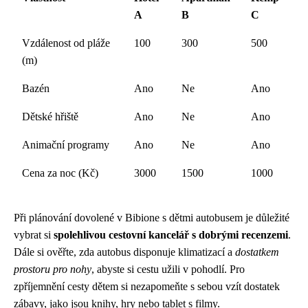
A
B
C
Vzdálenost od pláže
100
300
500
(m)
Bazén
Ano
Ne
Ano
Dětské hřiště
Ano
Ne
Ano
Animační programy
Ano
Ne
Ano
Cena za noc (Kč)
3000
1500
1000
Při plánování dovolené v Bibione s dětmi autobusem je důležité
vybrat si
spolehlivou cestovní kancelář s dobrými recenzemi
.
Dále si ověřte, zda autobus disponuje klimatizací a
dostatkem
prostoru pro nohy
, abyste si cestu užili v pohodlí. Pro
zpříjemnění cesty dětem si nezapomeňte s sebou vzít dostatek
zábavy, jako jsou knihy, hry nebo tablet s filmy.