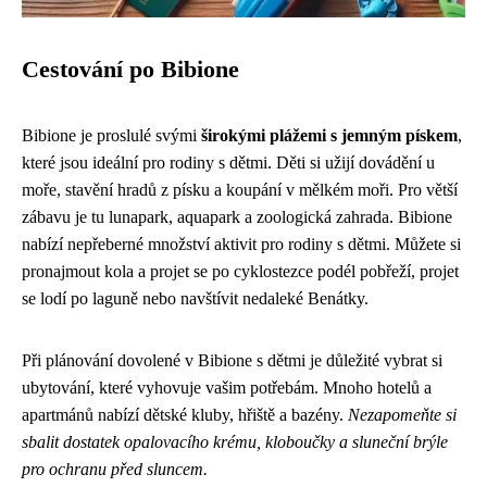
Cestování po Bibione
Bibione je proslulé svými
širokými plážemi s jemným pískem
,
které jsou ideální pro rodiny s dětmi. Děti si užijí dovádění u
moře, stavění hradů z písku a koupání v mělkém moři. Pro větší
zábavu je tu lunapark, aquapark a zoologická zahrada. Bibione
nabízí nepřeberné množství aktivit pro rodiny s dětmi. Můžete si
pronajmout kola a projet se po cyklostezce podél pobřeží, projet
se lodí po laguně nebo navštívit nedaleké Benátky.
Při plánování dovolené v Bibione s dětmi je důležité vybrat si
ubytování, které vyhovuje vašim potřebám. Mnoho hotelů a
apartmánů nabízí dětské kluby, hřiště a bazény.
Nezapomeňte si
sbalit dostatek opalovacího krému, kloboučky a sluneční brýle
pro ochranu před sluncem.