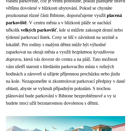
vlastní parkoviště, což je velmi pohodlné, pokud plánujete strávit
většinu dovolené v blízkosti ubytování. Pokud se chystáte
prozkoumat různé části Bibione, doporučujeme využít
placená
parkoviště
. V centru města a v blízkosti pláže se nachází
několik
velkých parkovišť
, kde si můžete zakoupit denní nebo
týdenní parkovací lístek. Ceny se liší v závislosti na sezóně a
lokalitě. Pro rodiny s malými dětmi může být výhodné
zaparkovat na okraji města a využít
bezplatnou kyvadlovou
dopravu
, která vás doveze do centra a na pláž. Tato možnost
vám ušetří starosti s hledáním parkovacího místa v rušných
hodinách a zároveň si užijete příjemnou procházku nebo jízdu
na kole. Nezapomeňte si zkontrolovat parkovací předpisy v dané
oblasti, abyste se vyhnuli případným pokutám. S trochou
plánování bude parkování v Bibione bezproblémové a vy si
budete moci užít bezstarostnou dovolenou s dětmi.