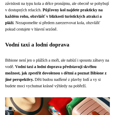
závislosti na typu kola a délce pronájmu, ale obecně se pohybují
v dostupných relacích.
Půjčovny kol najdete prakticky na
každém rohu, obzvlášť v blízkosti turistických atrakcí a
pláží
. Nezapomeňte si předem zarezervovat kola, obzvlášť
pokud cestujete v hlavní sezóně.
Vodní taxi a lodní doprava
Bibione není jen o plážích a moři, ale nabízí i spoustu zábavy na
vodě.
Vodní taxi a lodní doprava představují skvělou
možnost, jak zpestřit dovolenou s dětmi a poznat Bibione z
jiné perspektivy.
Děti budou nadšené z plavby lodí a vy si
budete moci vychutnat krásné výhledy na pobřeží.