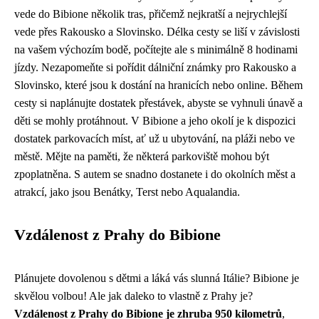
vede do Bibione několik tras, přičemž nejkratší a nejrychlejší
vede přes Rakousko a Slovinsko. Délka cesty se liší v závislosti
na vašem výchozím bodě, počítejte ale s minimálně 8 hodinami
jízdy. Nezapomeňte si pořídit dálniční známky pro Rakousko a
Slovinsko, které jsou k dostání na hranicích nebo online. Během
cesty si naplánujte dostatek přestávek, abyste se vyhnuli únavě a
děti se mohly protáhnout. V Bibione a jeho okolí je k dispozici
dostatek parkovacích míst, ať už u ubytování, na pláži nebo ve
městě. Mějte na paměti, že některá parkoviště mohou být
zpoplatněna. S autem se snadno dostanete i do okolních měst a
atrakcí, jako jsou Benátky, Terst nebo Aqualandia.
Vzdálenost z Prahy do Bibione
Plánujete dovolenou s dětmi a láká vás slunná Itálie? Bibione je
skvělou volbou! Ale jak daleko to vlastně z Prahy je?
Vzdálenost z Prahy do Bibione je zhruba 950 kilometrů
,