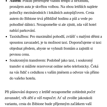
Autem
: Pokud preferujete vlastní tempo a flexibilitu,
pronájem auta je skvělou volbou. Na obou letištích najdete
pobočky mezinárodních i lokálních autopůjčoven. Cesta
autem do Bibione trvá přibližně hodinu a půl a vede po
pohodlné dálnici. Nezapomeňte si ale zjistit, zda váš hotel
nabízí parkování.
Taxislužbou: Pro maximální pohodlí, zvlášť s malými dětmi a
spoustou zavazadel, je tu možnost taxi. Doporučujeme si taxi
objednat předem, abyste se vyhnuli frontám a zajistili si
pevnou cenu.
Soukromým transferem: Podobně jako taxi, i soukromý
transfer si můžete rezervovat online nebo telefonicky. Čeká
na vás řidič s cedulkou s vaším jménem a odveze vás přímo
do vašeho hotelu.
Při plánování dopravy z letiště nezapomeňte zohlednit
počet
zavazadel, věk dětí a váš rozpočet
. Ať už zvolíte jakoukoli
variantu, cesta do Bibione bude příjemným začátkem vaší