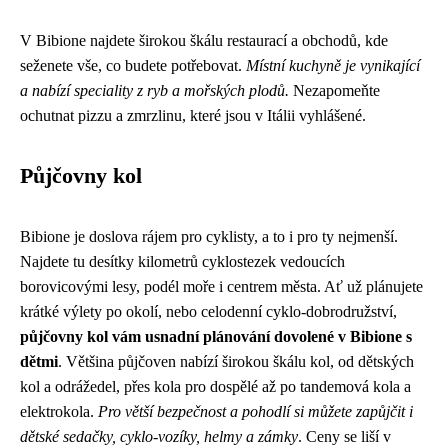
V Bibione najdete širokou škálu restaurací a obchodů, kde
seženete vše, co budete potřebovat.
Místní kuchyně je vynikající
a nabízí speciality z ryb a mořských plodů.
Nezapomeňte
ochutnat pizzu a zmrzlinu, které jsou v Itálii vyhlášené.
Půjčovny kol
Bibione je doslova rájem pro cyklisty, a to i pro ty nejmenší.
Najdete tu desítky kilometrů cyklostezek vedoucích
borovicovými lesy, podél moře i centrem města. Ať už plánujete
krátké výlety po okolí, nebo celodenní cyklo-dobrodružství,
půjčovny kol vám usnadní plánování dovolené v Bibione s
dětmi
. Většina půjčoven nabízí širokou škálu kol, od dětských
kol a odrážedel, přes kola pro dospělé až po tandemová kola a
elektrokola.
Pro větší bezpečnost a pohodlí si můžete zapůjčit i
dětské sedačky, cyklo-vozíky, helmy a zámky
. Ceny se liší v