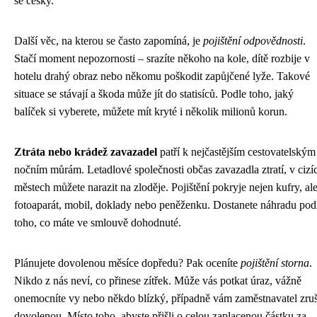
se česky.
Další věc, na kterou se často zapomíná, je
pojištění odpovědnosti
.
Stačí moment nepozornosti – srazíte někoho na kole, dítě rozbije v
hotelu drahý obraz nebo někomu poškodit zapůjčené lyže. Takové
situace se stávají a škoda může jít do statisíců. Podle toho, jaký
balíček si vyberete, můžete mít kryté i několik milionů korun.
Ztráta nebo krádež zavazadel
patří k nejčastějším cestovatelským
nočním můrám. Letadlové společnosti občas zavazadla ztratí, v cizí
městech můžete narazit na zloděje. Pojištění pokryje nejen kufry, ale
fotoaparát, mobil, doklady nebo peněženku. Dostanete náhradu pod
toho, co máte ve smlouvě dohodnuté.
Plánujete dovolenou měsíce dopředu? Pak oceníte
pojištění storna
.
Nikdo z nás neví, co přinese zítřek. Může vás potkat úraz, vážně
onemocníte vy nebo někdo blízký, případně vám zaměstnavatel zruš
dovolenou. Místo toho, abyste přišli o celou zaplacenou částku za