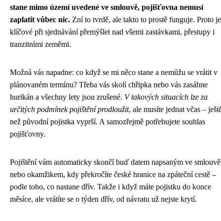
stane mimo území uvedené ve smlouvě, pojišťovna nemusí
zaplatit vůbec nic.
Zní to tvrdě, ale takto to prostě funguje. Proto je
klíčové při sjednávání přemýšlet nad všemi zastávkami, přestupy i
tranzitními zeměmi.
Možná vás napadne: co když se mi něco stane a nemůžu se vrátit v
plánovaném termínu? Třeba vás skolí chřipka nebo vás zasáhne
hurikán a všechny lety jsou zrušené.
V takových situacích lze za
určitých podmínek pojištění prodloužit
, ale musíte jednat včas – ješt
než původní pojistka vyprší. A samozřejmě potřebujete souhlas
pojišťovny.
Pojištění vám automaticky skončí buď datem napsaným ve smlouvě
nebo okamžikem, kdy překročíte české hranice na zpáteční cestě –
podle toho, co nastane dřív. Takže i když máte pojistku do konce
měsíce, ale vrátíte se o týden dřív, od návratu už nejste krytí.