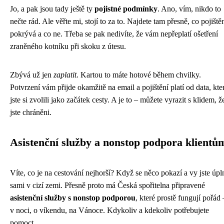
Jo, a pak jsou tady ještě ty
pojistné podmínky
. Ano, vím, nikdo to
nečte rád. Ale věřte mi, stojí to za to. Najdete tam přesně, co pojiště
pokrývá a co ne. Třeba se pak nedivíte, že vám nepřeplatí ošetření
zraněného kotníku při skoku z útesu.
Zbývá už jen
zaplatit
. Kartou to máte hotové během chvilky.
Potvrzení vám přijde okamžitě na email a pojištění platí od data, kte
jste si zvolili jako začátek cesty. A je to – můžete vyrazit s klidem, ž
jste chráněni.
Asistenční služby a nonstop podpora klientů
Víte, co je na cestování nejhorší? Když se něco pokazí a vy jste úpl
sami v cizí zemi. Přesně proto má Česká spořitelna připravené
asistenční služby s nonstop podporou
, které prostě fungují pořád 
v noci, o víkendu, na Vánoce. Kdykoliv a kdekoliv potřebujete
pomoct.