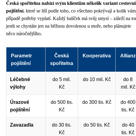
Česká spořitelna nabízí svým klientům několik variant cestovn
pojištění
, které se liší podle toho, co všechno pokrývají a kolik vám
případě potřeby vyplatí. Každý balíček má svůj smysl – záleží na t
jestli se chystáte jen na běžnou dovolenou u moře, nebo plánujete
něco náročnějšího.
Parametr
Česká
Kooperativa
Allianz
pojištění
spořitelna
Léčebné
do 5 mil.
do 10 mil. Kč
do 8
výlohy
Kč
mil. Kč
Úrazové
do 500 tis.
do 300 tis. Kč
do 400
pojištění
Kč
tis. Kč
Zavazadla
do 30 tis.
do 50 tis. Kč
do 40
Kč
tis. Kč