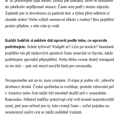
ať už potřebujete najít lékaře, ztratili jste doklady, nebo se dostanete
do jakékoliv nepříjemné situace. Často sem patří i storno zájezdu.
Zaplatili jste si dovolenou za padesát tisíc a týden před odletem si
zlomíte nohu? Nebo vážně onemocní někdo z rodiny? Bez pojištění
peníze přijdete, s ním vám je vrátí.
Každý balíček si můžete dál upravit podle toho, co opravdu
potřebujete.
Jedete lyžovat? Potápět se? Lézt po horách? Standard
pojištění vás při rizikových sportech často nenechá ve štychu, takže
potřebujete speciální připojištění. Nebo třeba vezete drahý fotoapará
za sto tisíc – pak má smysl navýšit limit pro zavazadla.
Nezapomeňte ani na to, kam cestujete.
Evropa je jedna věc, zámořs
destinace druhá.
Česká spořitelna to rozlišuje, protože zdravotní pé
v Americe nebo Asii může být násobně dražší než v sousedním
Rakousku. Některé balíčky pokrývají celý svět kromě nejrizikovějš
zemí, jiné jsou určené pro ty, kdo cestují často – roční pojistka na
neomezený počet cest se může pořádně vyplatit.