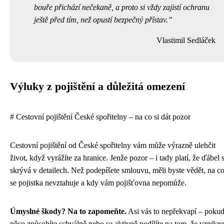
bouře přichází nečekaně, a proto si vždy zajistí ochranu
ještě před tím, než opustí bezpečný přístav.
Vlastimil Sedláček
Výluky z pojištění a důležitá omezení
# Cestovní pojištění České spořitelny – na co si dát pozor
Cestovní pojištění od České spořitelny vám může výrazně ulehčit
život, když vyrážíte za hranice. Jenže pozor – i tady platí, že ďábel 
skrývá v detailech. Než podepíšete smlouvu, měli byste vědět, na c
se pojistka nevztahuje a kdy vám pojišťovna nepomůže.
Úmyslné škody? Na to zapomeňte.
Asi vás to nepřekvapí – pokud
něco způsobíte schválně nebo se aktivně podílíte na tom, že vznikn