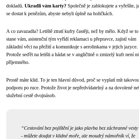
dokladů.
Ukradli vám karty?
Společně je zablokujete a vyřešíte, j
se dostat k penězům, abyste nebyli úplně na holičkách.
A co zavazadla? Letiště ztratí kufry častěji, než by mělo. Když se to
stane vám, asistenční tým vyřídí reklamaci u přepravce, zajistí vám
základní věci na přežití a komunikuje s aerolinkama v jejich jazyce.
Protože seďět na letišti a hádat se v angličtině o zmizelý kufr není ni
příjemného.
Prostě máte klid. To je ten hlavní důvod, proč se vyplatí mít takovo
podporu po ruce. Protože život je nepředvídatelný a na dovolené n
služební cestě dvojnásob.
Cestování bez pojištění je jako plavba bez záchranné vesty
- můžete doufat v klidné moře, ale moudrý námořník ví, že