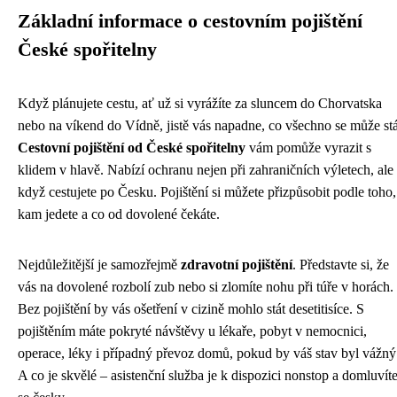
Základní informace o cestovním pojištění
České spořitelny
Když plánujete cestu, ať už si vyrážíte za sluncem do Chorvatska
nebo na víkend do Vídně, jistě vás napadne, co všechno se může stá
Cestovní pojištění od České spořitelny
vám pomůže vyrazit s
klidem v hlavě. Nabízí ochranu nejen při zahraničních výletech, ale 
když cestujete po Česku. Pojištění si můžete přizpůsobit podle toho,
kam jedete a co od dovolené čekáte.
Nejdůležitější je samozřejmě
zdravotní pojištění
. Představte si, že
vás na dovolené rozbolí zub nebo si zlomíte nohu při túře v horách.
Bez pojištění by vás ošetření v cizině mohlo stát desetitisíce. S
pojištěním máte pokryté návštěvy u lékaře, pobyt v nemocnici,
operace, léky i případný převoz domů, pokud by váš stav byl vážný
A co je skvělé – asistenční služba je k dispozici nonstop a domluvít