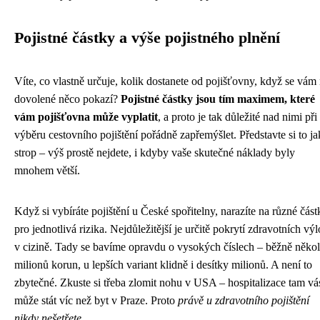
Pojistné částky a výše pojistného plnění
Víte, co vlastně určuje, kolik dostanete od pojišťovny, když se vám
dovolené něco pokazí?
Pojistné částky jsou tím maximem, které
vám pojišťovna může vyplatit
, a proto je tak důležité nad nimi při
výběru cestovního pojištění pořádně zapřemýšlet. Představte si to j
strop – výš prostě nejdete, i kdyby vaše skutečné náklady byly
mnohem větší.
Když si vybíráte pojištění u České spořitelny, narazíte na různé část
pro jednotlivá rizika. Nejdůležitější je určitě pokrytí zdravotních vý
v cizině. Tady se bavíme opravdu o vysokých číslech – běžně někol
milionů korun, u lepších variant klidně i desítky milionů. A není to
zbytečné. Zkuste si třeba zlomit nohu v USA – hospitalizace tam vá
může stát víc než byt v Praze. Proto
právě u zdravotního pojištění
nikdy nešetřete
.