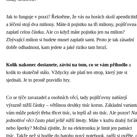
Jak to funguje v praxi? Řekněme, že vás na horách skolí apendiciti
a léčení stojí dva miliony. Máte-li pojistku na tři miliony, pojišťovna
zaplatí celou částku. Ale co když máte pojistku jen na milion?
Zbývající milion si budete muset zaplatit sami. Proto je tak zásadní
dobře odhadnout, kam jedete a jaké riziko tam hrozí.
Kolik nakonec dostanete, závisí na tom, co se vám přihodlo
a
kolik to skutečně stálo. Vždycky ale platí ten strop, který jste si
sjednali. Je to prostě pravidlo hry.
Co se týče zavazadel a osobních věcí, tady pojišťovny nabízejí
výrazně nižší částky – většinou desítky tisíc korun. Základní variant
vám může pokrýt třeba třicet tisíc, ta lepší až sto tisíc. Ale pozor!
Na
jednotlivé věci často platí ještě nižší limity
. Máte v kufru drahý foťá
nebo šperky? Možná zjistíte, že na elektroniku je limit jen patnáct
tisíc. Takže než si hodíte do batohu nový notebook, radši si ověřte, 