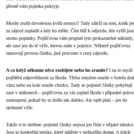
přesně vám pojistka pokryje.
Musíte zrušit dovolenou kvůli nemoci? Tady záleží na tom, kolik jst
za zájezd zaplatili a kdy ho rušíte. Čím blíž k odjezdu, tím vyšší jso
storno poplatky. Pojišťovna vám proplatí tyto prokazatelné náklady,
ale zase jen do té výše, kterou máte v pojistce. Některé pojišťovny
stanovují pevnou částku, jiné procento z ceny zájezdu.
A co když někomu něco rozbijete nebo ho zraníte?
I na to myslí
pojištění odpovědnosti za škodu. Třeba omylem srazíte v hotelu dr
vázu nebo na kole srazíte chodce. Tady se pojistné částky pohybují
zase v milionech – pojišťovna za vás zaplatí škodu i případné právn
zastoupení, pokud by to došlo tak daleko. Ale opět platí – jen do
sjednané výše.
Takže si to shrňme: pojistné částky nejsou jen čísla v nějaké tabulce
Jsou to konkrétní peníze, které můžete v nejhorším dostat. A jejich