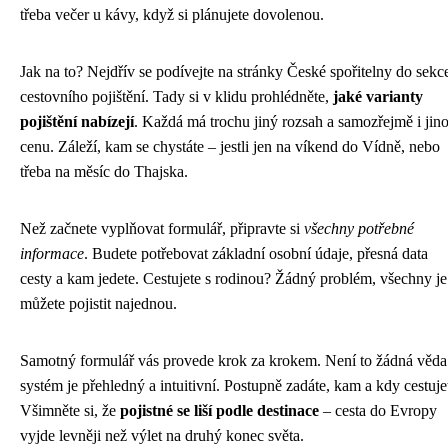
třeba večer u kávy, když si plánujete dovolenou.
Jak na to? Nejdřív se podívejte na stránky České spořitelny do sekc
cestovního pojištění. Tady si v klidu prohlédněte,
jaké varianty
pojištění nabízejí
. Každá má trochu jiný rozsah a samozřejmě i jin
cenu. Záleží, kam se chystáte – jestli jen na víkend do Vídně, nebo
třeba na měsíc do Thajska.
Než začnete vyplňovat formulář, připravte si
všechny potřebné
informace
. Budete potřebovat základní osobní údaje, přesná data
cesty a kam jedete. Cestujete s rodinou? Žádný problém, všechny je
můžete pojistit najednou.
Samotný formulář vás provede krok za krokem. Není to žádná věda
systém je přehledný a intuitivní. Postupně zadáte, kam a kdy cestuje
Všimněte si, že
pojistné se liší podle destinace
– cesta do Evropy
vyjde levněji než výlet na druhý konec světa.