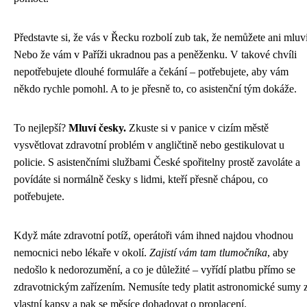
Představte si, že vás v Řecku rozbolí zub tak, že nemůžete ani mluvi
Nebo že vám v Paříži ukradnou pas a peněženku. V takové chvíli
nepotřebujete dlouhé formuláře a čekání – potřebujete, aby vám
někdo rychle pomohl. A to je přesně to, co asistenční tým dokáže.
To nejlepší?
Mluví česky.
Zkuste si v panice v cizím městě
vysvětlovat zdravotní problém v angličtině nebo gestikulovat u
policie. S asistenčními službami České spořitelny prostě zavoláte a
povídáte si normálně česky s lidmi, kteří přesně chápou, co
potřebujete.
Když máte zdravotní potíž, operátoři vám ihned najdou vhodnou
nemocnici nebo lékaře v okolí.
Zajistí vám tam tlumočníka
, aby
nedošlo k nedorozumění, a co je důležité – vyřídí platbu přímo se
zdravotnickým zařízením. Nemusíte tedy platit astronomické sumy 
vlastní kapsy a pak se měsíce dohadovat o proplacení.