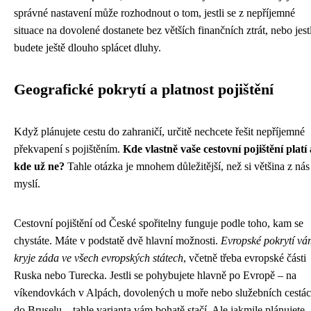
správné nastavení může rozhodnout o tom, jestli se z nepříjemné
situace na dovolené dostanete bez větších finančních ztrát, nebo jestl
budete ještě dlouho splácet dluhy.
Geografické pokrytí a platnost pojištění
Když plánujete cestu do zahraničí, určitě nechcete řešit nepříjemné
překvapení s pojištěním.
Kde vlastně vaše cestovní pojištění platí 
kde už ne?
Tahle otázka je mnohem důležitější, než si většina z nás
myslí.
Cestovní pojištění od České spořitelny funguje podle toho, kam se
chystáte. Máte v podstatě dvě hlavní možnosti.
Evropské pokrytí v
kryje záda ve všech evropských státech
, včetně třeba evropské části
Ruska nebo Turecka. Jestli se pohybujete hlavně po Evropě – na
víkendovkách v Alpách, dovolených u moře nebo služebních cestá
do Bruselu – tahle varianta vám bohatě stačí. Ale jakmile plánujete