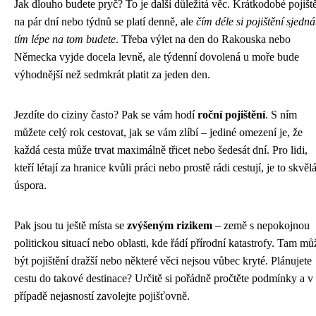
Jak dlouho budete pryč? To je další důležitá věc. Krátkodobé pojišt
na pár dní nebo týdnů se platí denně, ale
čím déle si pojištění sjedná
tím lépe na tom budete
. Třeba výlet na den do Rakouska nebo
Německa vyjde docela levně, ale týdenní dovolená u moře bude
výhodnější než sedmkrát platit za jeden den.
Jezdíte do ciziny často? Pak se vám hodí
roční pojištění
. S ním
můžete celý rok cestovat, jak se vám zlíbí – jediné omezení je, že
každá cesta může trvat maximálně třicet nebo šedesát dní. Pro lidi,
kteří létají za hranice kvůli práci nebo prostě rádi cestují, je to skvěl
úspora.
Pak jsou tu ještě místa se
zvýšeným rizikem
– země s nepokojnou
politickou situací nebo oblasti, kde řádí přírodní katastrofy. Tam mů
být pojištění dražší nebo některé věci nejsou vůbec kryté. Plánujete
cestu do takové destinace? Určitě si pořádně pročtěte podmínky a v
případě nejasností zavolejte pojišťovně.