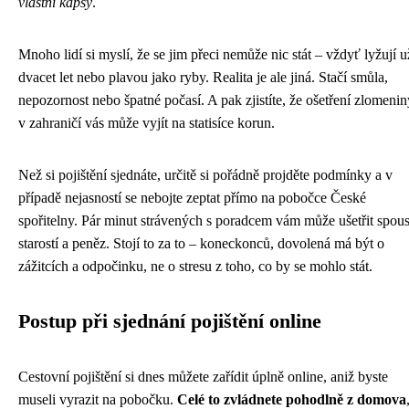
vlastní kapsy
.
Mnoho lidí si myslí, že se jim přeci nemůže nic stát – vždyť lyžují u
dvacet let nebo plavou jako ryby. Realita je ale jiná. Stačí smůla,
nepozornost nebo špatné počasí. A pak zjistíte, že ošetření zlomenin
v zahraničí vás může vyjít na statisíce korun.
Než si pojištění sjednáte, určitě si pořádně projděte podmínky a v
případě nejasností se nebojte zeptat přímo na pobočce České
spořitelny. Pár minut strávených s poradcem vám může ušetřit spou
starostí a peněz. Stojí to za to – koneckonců, dovolená má být o
zážitcích a odpočinku, ne o stresu z toho, co by se mohlo stát.
Postup při sjednání pojištění online
Cestovní pojištění si dnes můžete zařídit úplně online, aniž byste
museli vyrazit na pobočku.
Celé to zvládnete pohodlně z domova