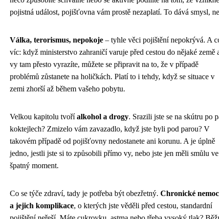
pojistná událost, pojišťovna vám prostě nezaplatí. To dává smysl, n
Válka, terorismus, nepokoje
– tyhle věci pojištění nepokrývá. A c
víc: když ministerstvo zahraničí varuje před cestou do nějaké země 
vy tam přesto vyrazíte, můžete se připravit na to, že v případě
problémů zůstanete na holičkách. Platí to i tehdy, když se situace v
zemi zhorší až během vašeho pobytu.
Velkou kapitolu tvoří
alkohol a drogy
. Srazili jste se na skútru po p
koktejlech? Zmizelo vám zavazadlo, když jste byli pod parou? V
takovém případě od pojišťovny nedostanete ani korunu. A je úplně
jedno, jestli jste si to způsobili přímo vy, nebo jste jen měli smůlu ve
špatný moment.
Co se týče zdraví, tady je potřeba být obezřetný.
Chronické nemoc
a jejich komplikace
, o kterých jste věděli před cestou, standardní
pojištění neřeší. Máte cukrovku, astma nebo třeba vysoký tlak? Běž