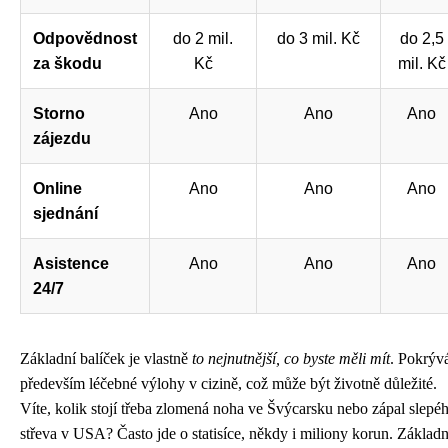
Odpovědnost
do 2 mil.
do 3 mil. Kč
do 2,5
za škodu
Kč
mil. Kč
Storno
Ano
Ano
Ano
zájezdu
Online
Ano
Ano
Ano
sjednání
Asistence
Ano
Ano
Ano
24/7
Základní balíček je vlastně
to nejnutnější, co byste měli mít
. Pokrýv
především léčebné výlohy v cizině, což může být životně důležité.
Víte, kolik stojí třeba zlomená noha ve Švýcarsku nebo zápal slepé
střeva v USA? Často jde o statisíce, někdy i miliony korun. Základn