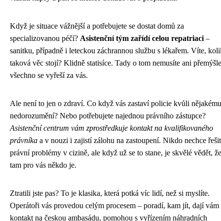
Když je situace vážnější a potřebujete se dostat domů za
specializovanou péčí?
Asistenční tým zařídí celou repatriaci
–
sanitku, případně i leteckou záchrannou službu s lékařem. Víte, koli
taková věc stojí? Klidně statisíce. Tady o tom nemusíte ani přemýšle
všechno se vyřeší za vás.
Ale není to jen o zdraví. Co když vás zastaví policie kvůli nějakém
nedorozumění? Nebo potřebujete najednou právního zástupce?
Asistenční centrum vám zprostředkuje kontakt na kvalifikovaného
právníka
a v nouzi i zajistí zálohu na zastoupení. Nikdo nechce řešit
právní problémy v cizině, ale když už se to stane, je skvělé vědět, ž
tam pro vás někdo je.
Ztratili jste pas? To je klasika, která potká víc lidí, než si myslíte.
Operátoři vás provedou celým procesem – poradí, kam jít, dají vám
kontakt na českou ambasádu, pomohou s vyřízením náhradních