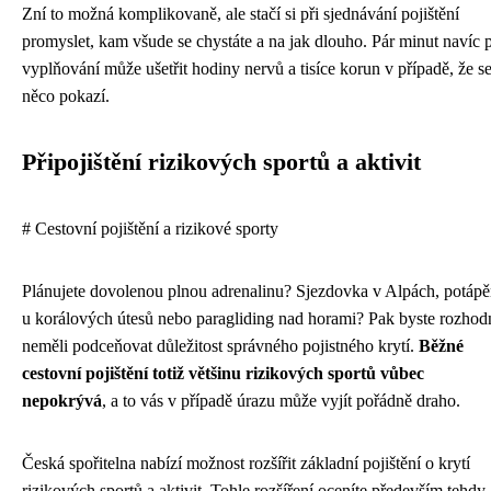
Zní to možná komplikovaně, ale stačí si při sjednávání pojištění
promyslet, kam všude se chystáte a na jak dlouho. Pár minut navíc p
vyplňování může ušetřit hodiny nervů a tisíce korun v případě, že s
něco pokazí.
Připojištění rizikových sportů a aktivit
# Cestovní pojištění a rizikové sporty
Plánujete dovolenou plnou adrenalinu? Sjezdovka v Alpách, potápě
u korálových útesů nebo paragliding nad horami? Pak byste rozhod
neměli podceňovat důležitost správného pojistného krytí.
Běžné
cestovní pojištění totiž většinu rizikových sportů vůbec
nepokrývá
, a to vás v případě úrazu může vyjít pořádně draho.
Česká spořitelna nabízí možnost rozšířit základní pojištění o krytí
rizikových sportů a aktivit. Tohle rozšíření oceníte především tehdy,