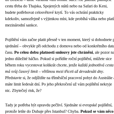
cestu třeba do Thajska, Spojených států nebo na Safari do Keni,
budete potřebovat celosvětové krytí. To vás ochrání prakticky
kdekoliv, samozřejmě s výjimkou míst, kde probíhá válka nebo platí
mezinárodní sankce.
Pojištění vám začne platit přesně v ten moment, který si dohodnete p
sjednání – obvykle při odchodu z domova nebo od konkrétního data
času.
Po celou dobu platnosti smlouvy jste chráněni
, ale pozor n
jedno důležité háčko. Pokud si pořídíte roční pojištění, můžete sice
během roku vycestovat kolikrát chcete, jenže
každá jednotlivá cesta
má svůj časový limit – většinou mezi třiceti až devadesáti dny
.
Představte si, že odjíždíte na tříměsíční pracovní pobyt do Austrálie 
máte limit šedesát dní. Po jeho překročení už vám pojištění nekryje
nic. Zbytečný risk, že?
Tady je potřeba být opravdu pečliví. Sjednáte si evropské pojištění,
protože letíte do Dubaje přes Istanbul? Chyba.
Pokud se vám něco