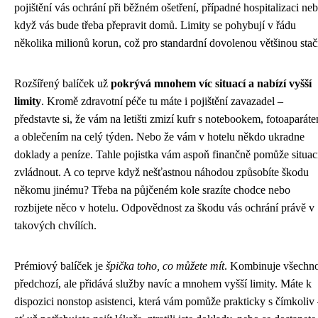
pojištění vás ochrání při běžném ošetření, případné hospitalizaci ne
když vás bude třeba přepravit domů. Limity se pohybují v řádu
několika milionů korun, což pro standardní dovolenou většinou stač
Rozšířený balíček už
pokrývá mnohem víc situací a nabízí vyšší
limity
. Kromě zdravotní péče tu máte i pojištění zavazadel –
představte si, že vám na letišti zmizí kufr s notebookem, fotoaparát
a oblečením na celý týden. Nebo že vám v hotelu někdo ukradne
doklady a peníze. Tahle pojistka vám aspoň finančně pomůže situac
zvládnout. A co teprve když nešťastnou náhodou způsobíte škodu
někomu jinému? Třeba na půjčeném kole srazíte chodce nebo
rozbijete něco v hotelu. Odpovědnost za škodu vás ochrání právě v
takových chvílích.
Prémiový balíček je
špička toho, co můžete mít
. Kombinuje všechn
předchozí, ale přidává služby navíc a mnohem vyšší limity. Máte k
dispozici nonstop asistenci, která vám pomůže prakticky s čímkoliv