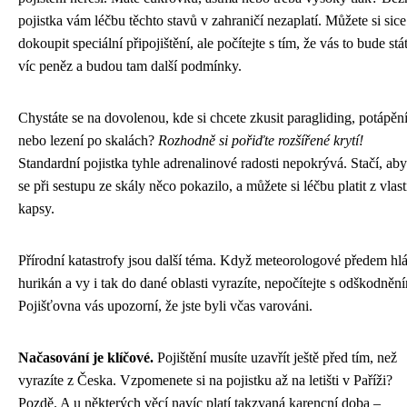
pojistka vám léčbu těchto stavů v zahraničí nezaplatí. Můžete si sice
dokoupit speciální připojištění, ale počítejte s tím, že vás to bude stá
víc peněz a budou tam další podmínky.
Chystáte se na dovolenou, kde si chcete zkusit paragliding, potápěn
nebo lezení po skalách?
Rozhodně si pořiďte rozšířené krytí!
Standardní pojistka tyhle adrenalinové radosti nepokrývá. Stačí, aby
se při sestupu ze skály něco pokazilo, a můžete si léčbu platit z vlast
kapsy.
Přírodní katastrofy jsou další téma. Když meteorologové předem hlá
hurikán a vy i tak do dané oblasti vyrazíte, nepočítejte s odškodněn
Pojišťovna vás upozorní, že jste byli včas varováni.
Načasování je klíčové.
Pojištění musíte uzavřít ještě před tím, než
vyrazíte z Česka. Vzpomenete si na pojistku až na letišti v Paříži?
Pozdě. A u některých věcí navíc platí takzvaná karencní doba –