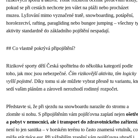
pokud se při cestách nechcete jen válet na pláži nebo procházet
muzea. Lyžování mimo vyznačené tratě, snowboarding, potápění,
horolezectví, rafting, paragliding nebo bungee jumping – všechny t
aktivity standardně do základního pojištění nespadají.
## Co vlastně pokrývá připojištění?
Rizikové sporty dělí Česká spořitelna do několika kategorií podle
toho, jak moc jsou nebezpečné.
Čím rizikovější aktivita, tím logicky
vyšší pojistné
. Díky tomu si ale můžete vybrat přesně tu variantu, kt
sedí vašim plánům a zároveň nerozhodí rodinný rozpočet.
Představte si, že při sjezdu na snowboardu narazíte do stromu a
zlomíte si nohu. S připojištěním vám pojišťovna zaplatí nejen
ošetř
a pobyt v nemocnici, ale i transport do zdravotnického zařízení
není to jen sanitka – v horském terénu to často znamená vrtulník, co
může stát tisíce eur. Při vážnějším zranění vám pojišťovna uhradí i