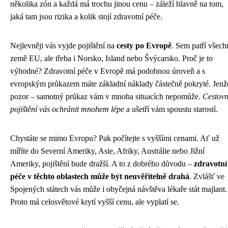
několika zón a každá má trochu jinou cenu – záleží hlavně na tom,
jaká tam jsou rizika a kolik stojí zdravotní péče.
Nejlevněji vás vyjde pojištění na
cesty po Evropě
. Sem patří všech
země EU, ale třeba i Norsko, Island nebo Švýcarsko. Proč je to
výhodné? Zdravotní péče v Evropě má podobnou úroveň a s
evropským průkazem máte základní náklady částečně pokryté. Jenž
pozor – samotný průkaz vám v mnoha situacích nepomůže.
Cestovn
pojištění vás ochránit mnohem lépe
a ušetří vám spoustu starostí.
Chystáte se mimo Evropu? Pak počítejte s vyššími cenami. Ať už
míříte do Severní Ameriky, Asie, Afriky, Austrálie nebo Jižní
Ameriky, pojištění bude dražší. A to z dobrého důvodu –
zdravotní
péče v těchto oblastech může být neuvěřitelně drahá
. Zvlášť ve
Spojených státech vás může i obyčejná návštěva lékaře stát majlant.
Proto má celosvětové krytí vyšší cenu, ale vyplatí se.