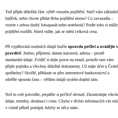
Teď přijde důležitá část:
výběr rozsahu pojištění
. Stačí vám základní
balíček, nebo chcete přidat třeba pojištění storna? Co zavazadla –
vezete s sebou drahý fotoaparát nebo notebook? Podle toho si může
pojištění rozšířit. Hned vidíte, jak se mění celková cena.
Při vyplňování osobních údajů buďte
opravdu pečliví a uvádějte 
pravdivě
. Jméno, příjmení, datum narození, adresa – prostě
standardní údaje. Zvlášť si dejte pozor na email, protože tam vám
přijde pojistka a všechny důležité dokumenty. Už máte účet u Česk
spořitelny? Skvělé, přihlaste se přes internetové bankovnictví a
ušetříte spoustu času – většinu údajů systém doplní sám.
Než to celé potvrdíte,
projděte si pečlivě shrnutí
. Zkontrolujte všec
údaje, termíny, destinaci i cenu. Chyba v těchto informacích vás mů
v cizině pěkně potrápit, kdyby se něco stalo.