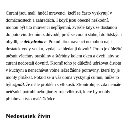
Curani jsou malí, hnědí mravenci, kteří se často vyskytují v
domácnostech a zahradách. I když jsou obecně neškodní,
mohou být tito mravenci nepříjemní, zvláště když se dostanou
do potravin. Jedním z důvodů, proč se curani stahují do lidských
obydlí, je
dehydratace
. Pokud tito mravenci nemohou najít
dostatek vody venku, vydají se hledat ji dovnitř. Proto je důležité
utěsnit všechny praskliny a štěrbiny kolem oken a dveří, aby se
curani nedostali dovnitř. Kromě toho je důležité udržovat čistotu
v kuchyni a nenechávat volně ležet žádné potraviny, které by je
mohly přilákat. Pokud se u vás doma vyskytují curani, může to
být
signál
, že máte problém s vlhkostí. Zkontrolujte, zda nemáte
netěsnící potrubí nebo jiné zdroje vlhkosti, které by mohly
přitahovat tyto malé škůdce.
Nedostatek živin