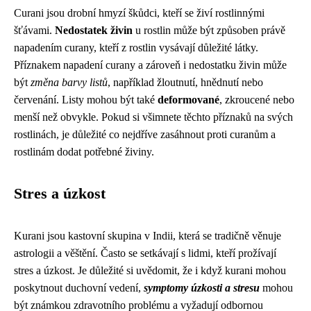
Curani jsou drobní hmyzí škůdci, kteří se živí rostlinnými
šťávami.
Nedostatek živin
u rostlin může být způsoben právě
napadením curany, kteří z rostlin vysávají důležité látky.
Příznakem napadení curany a zároveň i nedostatku živin může
být
změna barvy listů
, například žloutnutí, hnědnutí nebo
červenání. Listy mohou být také
deformované
, zkroucené nebo
menší než obvykle. Pokud si všimnete těchto příznaků na svých
rostlinách, je důležité co nejdříve zasáhnout proti curanům a
rostlinám dodat potřebné živiny.
Stres a úzkost
Kurani jsou kastovní skupina v Indii, která se tradičně věnuje
astrologii a věštění. Často se setkávají s lidmi, kteří prožívají
stres a úzkost. Je důležité si uvědomit, že i když kurani mohou
poskytnout duchovní vedení,
symptomy úzkosti a stresu
mohou
být známkou zdravotního problému a vyžadují odbornou