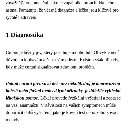
závažnější onemocnění, jako je zápal plic, bronchitida nebo
astma. Pamatujte, že včasná diagnóza a léčba jsou klíčové pro
rychlé uzdravení.
1 Diagnostika
Curani je běžný jev, který postihuje mnoho lidí. Obvykle není
důvodem k obavám a často sám odezní. Existují však případy,
kdy může curani signalizovat zdravotní problém.
Pokud curani přetrvává déle než několik dní, je doprovázeno
bolestí nebo jinými neobvyklými příznaky, je důležité vyhledat
lékařskou pomoc.
Lékař provede fyzikální vyšetření a zeptá se
na vaši anamnézu. V závislosti na vašich symptomech může
doporučit další vyšetření, jako je krevní test nebo zobrazovací
metody.