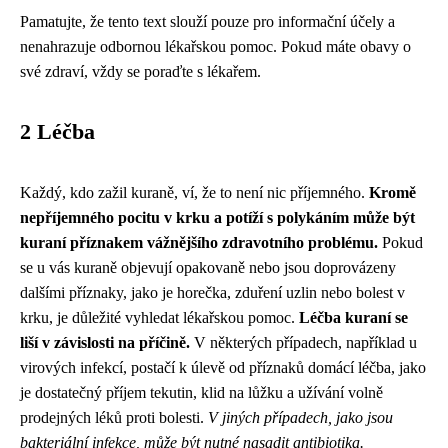
Pamatujte, že tento text slouží pouze pro informační účely a
nenahrazuje odbornou lékařskou pomoc. Pokud máte obavy o
své zdraví, vždy se poraďte s lékařem.
2 Léčba
Každý, kdo zažil kuraně, ví, že to není nic příjemného.
Kromě
nepříjemného pocitu v krku a potíží s polykáním může být
kuraní příznakem vážnějšího zdravotního problému.
Pokud
se u vás kuraně objevují opakovaně nebo jsou doprovázeny
dalšími příznaky, jako je horečka, zduření uzlin nebo bolest v
krku, je důležité vyhledat lékařskou pomoc.
Léčba kuraní se
liší v závislosti na příčině.
V některých případech, například u
virových infekcí, postačí k úlevě od příznaků domácí léčba, jako
je dostatečný příjem tekutin, klid na lůžku a užívání volně
prodejných léků proti bolesti.
V jiných případech, jako jsou
bakteriální infekce, může být nutné nasadit antibiotika.