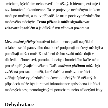
smíchem, kýcháním nebo zvedáním těžkých břemen, existuje i
tzv. kurativní inkontinence. Ta se projevuje nechtěným únikem
moči po močení, a to i v případě, že máte pocit vyprázdněného
močového měchýře.
Tento příznak může signalizovat
zdravotní problém
a je důležité mu věnovat pozornost.
Mezi
možné příčiny
kurativní inkontinence patří například
oslabení svalů pánevního dna, které podporují močový měchýř a
pomáhají udržet moč. K oslabení těchto svalů může dojít v
důsledku těhotenství, porodu, obezity, chronického kašle nebo
prostě s přibývajícím věkem. Další
možnou příčinou
může být
zvětšená prostata u mužů, která tlačí na močovou trubici a
ztěžuje úplné vyprázdnění močového měchýře. V některých
případech může být kurativní inkontinence způsobena i infekcí
močových cest, neurologickými poruchami nebo některými léky.
Dehydratace