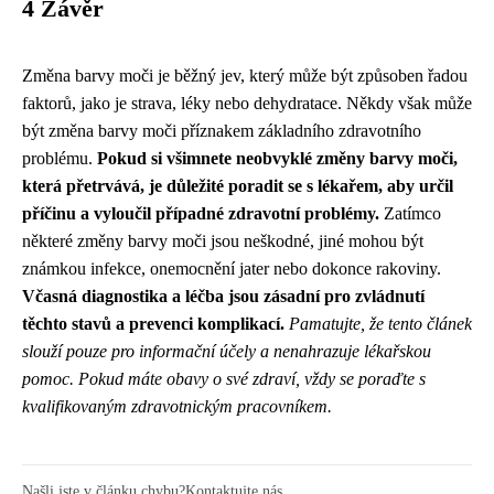
4 Závěr
Změna barvy moči je běžný jev, který může být způsoben řadou
faktorů, jako je strava, léky nebo dehydratace. Někdy však může
být změna barvy moči příznakem základního zdravotního
problému.
Pokud si všimnete neobvyklé změny barvy moči,
která přetrvává, je důležité poradit se s lékařem, aby určil
příčinu a vyloučil případné zdravotní problémy.
Zatímco
některé změny barvy moči jsou neškodné, jiné mohou být
známkou infekce, onemocnění jater nebo dokonce rakoviny.
Včasná diagnostika a léčba jsou zásadní pro zvládnutí
těchto stavů a prevenci komplikací.
Pamatujte, že tento článek
slouží pouze pro informační účely a nenahrazuje lékařskou
pomoc. Pokud máte obavy o své zdraví, vždy se poraďte s
kvalifikovaným zdravotnickým pracovníkem.
Našli jste v článku chybu?
Kontaktujte nás