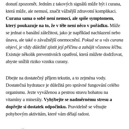
donutí zpozornět. Jedním z takových signálů může být i curana,
která může, ale nemusí, značit vážnější zdravotní komplikaci.
Curana sama o sobě není nemocí, ale spíše symptomem,
který poukazuje na to, že v těle není něco v pořádku.
Může
se jednat o banální záležitost, jako je například nachlazení nebo
únava, ale také o závažnější onemocnění.
Pokud se u vás curana
objeví, je vždy důležité zjistit její příčinu a zahájit včasnou léčbu.
Existuje několik preventivních opatření, která můžete dodržovat,
abyste snížili riziko vzniku curany.
Dbejte na dostatečný příjem tekutin, a to zejména vody.
Dostatečná hydratace je důležitá pro správné fungování celého
organismu. Jezte vyváženou a pestrou stravu bohatou na
vitamíny a minerály.
Vyhýbejte se nadměrnému stresu a
dopřejte si dostatek odpočinku.
Pravidelně se věnujte
pohybovým aktivitám, které vám dělají radost.