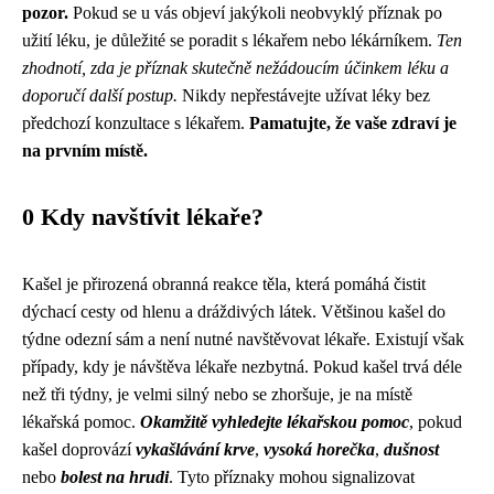
pozor.
Pokud se u vás objeví jakýkoli neobvyklý příznak po
užití léku, je důležité se poradit s lékařem nebo lékárníkem.
Ten
zhodnotí, zda je příznak skutečně nežádoucím účinkem léku a
doporučí další postup.
Nikdy nepřestávejte užívat léky bez
předchozí konzultace s lékařem.
Pamatujte, že vaše zdraví je
na prvním místě.
0 Kdy navštívit lékaře?
Kašel je přirozená obranná reakce těla, která pomáhá čistit
dýchací cesty od hlenu a dráždivých látek. Většinou kašel do
týdne odezní sám a není nutné navštěvovat lékaře. Existují však
případy, kdy je návštěva lékaře nezbytná. Pokud kašel trvá déle
než tři týdny, je velmi silný nebo se zhoršuje, je na místě
lékařská pomoc.
Okamžitě vyhledejte lékařskou pomoc
, pokud
kašel doprovází
vykašlávání krve
,
vysoká horečka
,
dušnost
nebo
bolest na hrudi
. Tyto příznaky mohou signalizovat