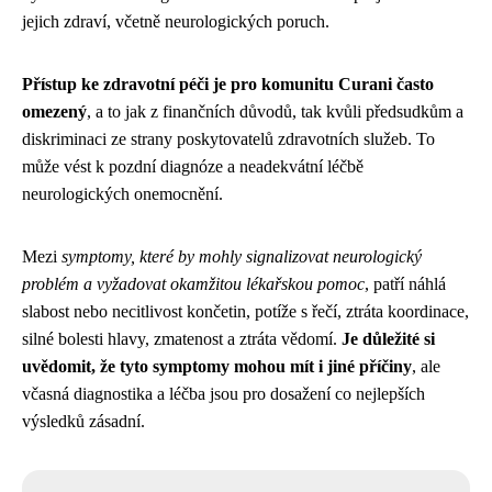
jejich zdraví, včetně neurologických poruch.
Přístup ke zdravotní péči je pro komunitu Curani často
omezený
, a to jak z finančních důvodů, tak kvůli předsudkům a
diskriminaci ze strany poskytovatelů zdravotních služeb. To
může vést k pozdní diagnóze a neadekvátní léčbě
neurologických onemocnění.
Mezi
symptomy, které by mohly signalizovat neurologický
problém a vyžadovat okamžitou lékařskou pomoc
, patří náhlá
slabost nebo necitlivost končetin, potíže s řečí, ztráta koordinace,
silné bolesti hlavy, zmatenost a ztráta vědomí.
Je důležité si
uvědomit, že tyto symptomy mohou mít i jiné příčiny
, ale
včasná diagnostika a léčba jsou pro dosažení co nejlepších
výsledků zásadní.