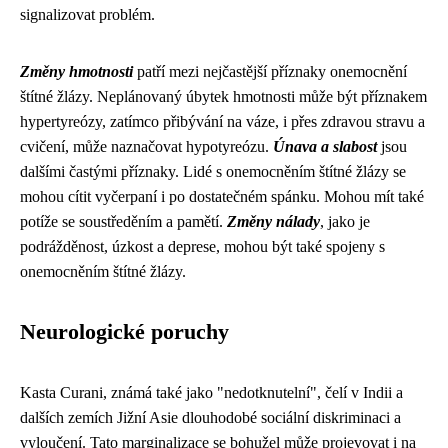
signalizovat problém.
Změny hmotnosti
patří mezi nejčastější příznaky onemocnění
štítné žlázy. Neplánovaný úbytek hmotnosti může být příznakem
hypertyreózy, zatímco přibývání na váze, i přes zdravou stravu a
cvičení, může naznačovat hypotyreózu.
Únava a slabost
jsou
dalšími častými příznaky. Lidé s onemocněním štítné žlázy se
mohou cítit vyčerpaní i po dostatečném spánku. Mohou mít také
potíže se soustředěním a pamětí.
Změny nálady
, jako je
podrážděnost, úzkost a deprese, mohou být také spojeny s
onemocněním štítné žlázy.
Neurologické poruchy
Kasta Curani, známá také jako "nedotknutelní", čelí v Indii a
dalších zemích Jižní Asie dlouhodobé sociální diskriminaci a
vyloučení. Tato marginalizace se bohužel může projevovat i na