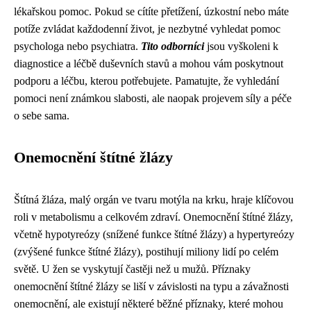
lékařskou pomoc. Pokud se cítíte přetížení, úzkostní nebo máte
potíže zvládat každodenní život, je nezbytné vyhledat pomoc
psychologa nebo psychiatra.
Tito odborníci
jsou vyškoleni k
diagnostice a léčbě duševních stavů a mohou vám poskytnout
podporu a léčbu, kterou potřebujete. Pamatujte, že vyhledání
pomoci není známkou slabosti, ale naopak projevem síly a péče
o sebe sama.
Onemocnění štítné žlázy
Štítná žláza, malý orgán ve tvaru motýla na krku, hraje klíčovou
roli v metabolismu a celkovém zdraví. Onemocnění štítné žlázy,
včetně hypotyreózy (snížené funkce štítné žlázy) a hypertyreózy
(zvýšené funkce štítné žlázy), postihují miliony lidí po celém
světě. U žen se vyskytují častěji než u mužů. Příznaky
onemocnění štítné žlázy se liší v závislosti na typu a závažnosti
onemocnění, ale existují některé běžné příznaky, které mohou