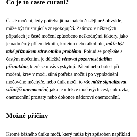
Co je to caste curani?
Časté močení, tedy potřeba jít na toaletu častěji než obvykle,
může být frustrující a znepokojující. Zatímco v některých
případech je časté močení způsobeno neškodnými faktory, jako
je nadměrný příjem tekutin, kofeinu nebo alkoholu,
může být
také příznakem zdravotního problému
. Pokud se potýkáte s
častým močením, je důležité
věnovat pozornost dalším
příznakům
, které se u vás vyskytují. Pálení nebo bolest při
močení, krev v moči, silná potřeba močit i po vyprázdnění
močového měchýře, nebo únik moči, to vše
může signalizovat
vážnější onemocnění
, jako je infekce močových cest, cukrovka,
onemocnění prostaty nebo dokonce nádorové onemocnění.
Možné příčiny
Kromě běžného úniku moči, který může být způsoben například