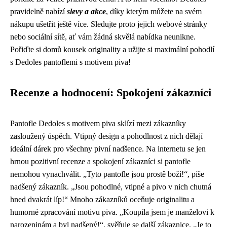
pravidelně nabízí
slevy a akce
, díky kterým můžete na svém
nákupu ušetřit ještě více. Sledujte proto jejich webové stránky
nebo sociální sítě, ať vám žádná skvělá nabídka neunikne.
Pořiďte si domů kousek originality a užijte si maximální pohodlí
s Dedoles pantoflemi s motivem piva!
Recenze a hodnocení: Spokojení zákazníci
Pantofle Dedoles s motivem piva sklízí mezi zákazníky
zasloužený úspěch. Vtipný design a pohodlnost z nich dělají
ideální dárek pro všechny pivní nadšence. Na internetu se jen
hrnou pozitivní recenze a spokojení zákazníci si pantofle
nemohou vynachválit. „Tyto pantofle jsou prostě boží!“, píše
nadšený zákazník. „Jsou pohodlné, vtipné a pivo v nich chutná
hned dvakrát líp!“ Mnoho zákazníků oceňuje originalitu a
humorné zpracování motivu piva. „Koupila jsem je manželovi k
narozeninám a byl nadšený!“, svěřuje se další zákaznice. „Je to