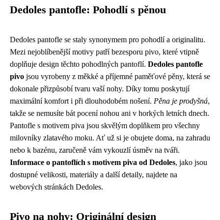
Dedoles pantofle: Pohodlí s pěnou
Dedoles pantofle se staly synonymem pro pohodlí a originalitu.
Mezi nejoblíbenější motivy patří bezesporu pivo, které vtipně
doplňuje design těchto pohodlných pantoflí.
Dedoles pantofle
pivo
jsou vyrobeny z měkké a příjemné paměťové pěny, která se
dokonale přizpůsobí tvaru vaší nohy. Díky tomu poskytují
maximální komfort i při dlouhodobém nošení.
Pěna je prodyšná
,
takže se nemusíte bát pocení nohou ani v horkých letních dnech.
Pantofle s motivem piva jsou skvělým doplňkem pro všechny
milovníky zlatavého moku. Ať už si je obujete doma, na zahradu
nebo k bazénu, zaručeně vám vykouzlí úsměv na tváři.
Informace o pantoflích s motivem piva od Dedoles
, jako jsou
dostupné velikosti, materiály a další detaily, najdete na
webových stránkách Dedoles.
Pivo na nohy: Originální design