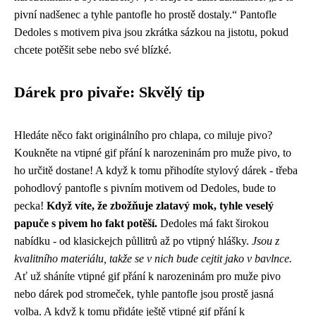
pivní nadšenec a tyhle pantofle ho prostě dostaly.“ Pantofle
Dedoles s motivem piva jsou zkrátka sázkou na jistotu, pokud
chcete potěšit sebe nebo své blízké.
Dárek pro pivaře: Skvělý tip
Hledáte něco fakt originálního pro chlapa, co miluje pivo?
Koukněte na
vtipné gif přání k narozeninám pro muže pivo
, to
ho určitě dostane! A když k tomu přihodíte stylový dárek - třeba
pohodlový pantofle s pivním motivem od Dedoles, bude to
pecka!
Když víte, že zbožňuje zlatavý mok, tyhle veselý
papuče s pivem ho fakt potěší.
Dedoles má fakt širokou
nabídku - od klasickejch půllitrů až po vtipný hlášky.
Jsou z
kvalitního materiálu, takže se v nich bude cejtit jako v bavlnce.
Ať už sháníte vtipné gif přání k narozeninám pro muže pivo
nebo dárek pod stromeček, tyhle pantofle jsou prostě jasná
volba. A když k tomu přidáte ještě vtipné gif přání k