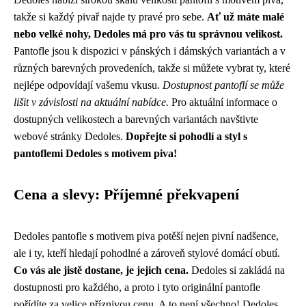
takže si každý pivař najde ty pravé pro sebe.
Ať už máte malé
nebo velké nohy, Dedoles má pro vás tu správnou velikost.
Pantofle jsou k dispozici v pánských i dámských variantách a v
různých barevných provedeních, takže si můžete vybrat ty, které
nejlépe odpovídají vašemu vkusu.
Dostupnost pantoflí se může
lišit v závislosti na aktuální nabídce.
Pro aktuální informace o
dostupných velikostech a barevných variantách navštivte
webové stránky Dedoles.
Dopřejte si pohodlí a styl s
pantoflemi Dedoles s motivem piva!
Cena a slevy: Příjemné překvapení
Dedoles pantofle s motivem piva potěší nejen pivní nadšence,
ale i ty, kteří hledají pohodlné a zároveň stylové domácí obutí.
Co vás ale jistě dostane, je jejich cena.
Dedoles si zakládá na
dostupnosti pro každého, a proto i tyto originální pantofle
pořídíte za velice příznivou cenu. A to není všechno! Dedoles