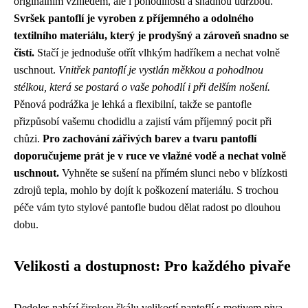
originálním vzhledem, ale i pohodlností a snadnou údržbou.
Svršek pantoflí je vyroben z příjemného a odolného
textilního materiálu, který je prodyšný a zároveň snadno se
čistí.
Stačí je jednoduše otřít vlhkým hadříkem a nechat volně
uschnout.
Vnitřek pantoflí je vystlán měkkou a pohodlnou
stélkou, která se postará o vaše pohodlí i při delším nošení.
Pěnová podrážka je lehká a flexibilní, takže se pantofle
přizpůsobí vašemu chodidlu a zajistí vám příjemný pocit při
chůzi.
Pro zachování zářivých barev a tvaru pantoflí
doporučujeme prát je v ruce ve vlažné vodě a nechat volně
uschnout.
Vyhněte se sušení na přímém slunci nebo v blízkosti
zdrojů tepla, mohlo by dojít k poškození materiálu. S trochou
péče vám tyto stylové pantofle budou dělat radost po dlouhou
dobu.
Velikosti a dostupnost: Pro každého pivaře
Dedoles nabízí širokou škálu velikostí pantoflí s motivem piva,