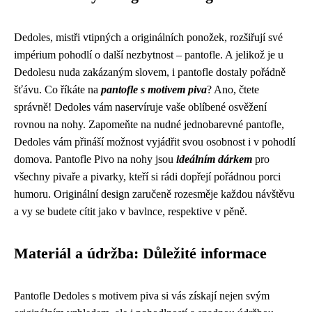
Dedoles, mistři vtipných a originálních ponožek, rozšiřují své
impérium pohodlí o další nezbytnost – pantofle. A jelikož je u
Dedolesu nuda zakázaným slovem, i pantofle dostaly pořádně
šťávu. Co říkáte na
pantofle s motivem piva
? Ano, čtete
správně! Dedoles vám naservíruje vaše oblíbené osvěžení
rovnou na nohy. Zapomeňte na nudné jednobarevné pantofle,
Dedoles vám přináší možnost vyjádřit svou osobnost i v pohodlí
domova. Pantofle Pivo na nohy jsou
ideálním dárkem
pro
všechny pivaře a pivarky, kteří si rádi dopřejí pořádnou porci
humoru. Originální design zaručeně rozesměje každou návštěvu
a vy se budete cítit jako v bavlnce, respektive v pěně.
Materiál a údržba: Důležité informace
Pantofle Dedoles s motivem piva si vás získají nejen svým