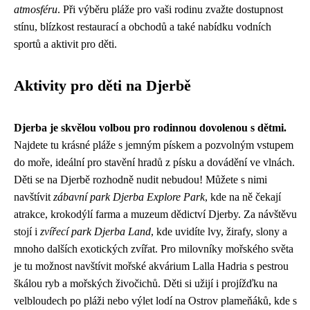
atmosféru
. Při výběru pláže pro vaši rodinu zvažte dostupnost
stínu, blízkost restaurací a obchodů a také nabídku vodních
sportů a aktivit pro děti.
Aktivity pro děti na Djerbě
Djerba je skvělou volbou pro rodinnou dovolenou s dětmi.
Najdete tu krásné pláže s jemným pískem a pozvolným vstupem
do moře, ideální pro stavění hradů z písku a dovádění ve vlnách.
Děti se na Djerbě rozhodně nudit nebudou! Můžete s nimi
navštívit
zábavní park Djerba Explore Park
, kde na ně čekají
atrakce, krokodýlí farma a muzeum dědictví Djerby. Za návštěvu
stojí i
zvířecí park Djerba Land
, kde uvidíte lvy, žirafy, slony a
mnoho dalších exotických zvířat. Pro milovníky mořského světa
je tu možnost navštívit mořské akvárium Lalla Hadria s pestrou
škálou ryb a mořských živočichů. Děti si užijí i projížďku na
velbloudech po pláži nebo výlet lodí na Ostrov plameňáků, kde s