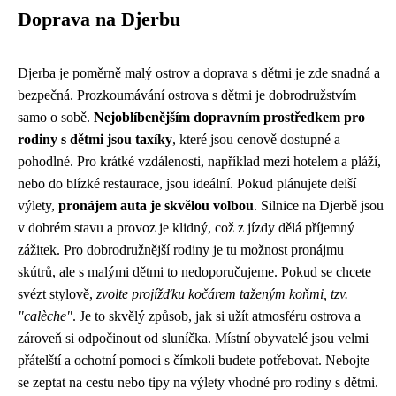
Doprava na Djerbu
Djerba je poměrně malý ostrov a doprava s dětmi je zde snadná a
bezpečná. Prozkoumávání ostrova s dětmi je dobrodružstvím
samo o sobě.
Nejoblíbenějším dopravním prostředkem pro
rodiny s dětmi jsou taxíky
, které jsou cenově dostupné a
pohodlné. Pro krátké vzdálenosti, například mezi hotelem a pláží,
nebo do blízké restaurace, jsou ideální. Pokud plánujete delší
výlety,
pronájem auta je skvělou volbou
. Silnice na Djerbě jsou
v dobrém stavu a provoz je klidný, což z jízdy dělá příjemný
zážitek. Pro dobrodružnější rodiny je tu možnost pronájmu
skútrů, ale s malými dětmi to nedoporučujeme. Pokud se chcete
svézt stylově,
zvolte projížďku kočárem taženým koňmi, tzv.
"calèche"
. Je to skvělý způsob, jak si užít atmosféru ostrova a
zároveň si odpočinout od sluníčka. Místní obyvatelé jsou velmi
přátelští a ochotní pomoci s čímkoli budete potřebovat. Nebojte
se zeptat na cestu nebo tipy na výlety vhodné pro rodiny s dětmi.