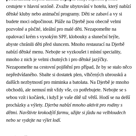
cestujete v hlavní sezóně. Zvažte ubytování v hotelu, který nabízí
dětské kluby nebo animační programy. Děti se zabaví a vy si
budete moci odpočinout. Pláže na Djerbě jsou obecně velmi
pozvolné a písčité, ideální pro malé děti. Nezapomeňte na
opalovací krém s vysokým SPF, klobouky a sluneční brýle,
abyste chránili děti před sluncem. Mnoho restaurací na Djerbě
nabízí dětské menu. Nebojte se vyzkoušet i místní speciality,
mnoho z nich je velmi chutných i pro dětské jazýčky.
Nezapomeňte na cestovní pojištění pro případ, že by se stalo něco
nepředvídaného. Sbalte si dostatek plen, vlhčených ubrousků a
dalších nezbytností pro miminka a batolata. Na Djerbě je mnoho
obchodů, ale nemusí mít vždy vše, co potřebujete. Nebojte se s
sebou vzít i kočárek, i když je vaše dítě už větší. Hodí se na delší
procházky a výlety.
Djerba nabízí mnoho aktivit pro rodiny s
dětmi. Navštivte krokodýlí farmu, užijte si jízdu na velbloudech
nebo se vydejte na výlet lodí.