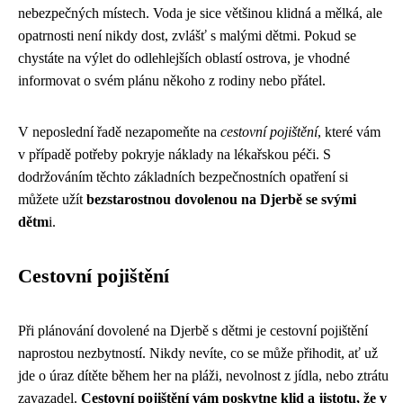
nebezpečných místech. Voda je sice většinou klidná a mělká, ale
opatrnosti není nikdy dost, zvlášť s malými dětmi. Pokud se
chystáte na výlet do odlehlejších oblastí ostrova, je vhodné
informovat o svém plánu někoho z rodiny nebo přátel.
V neposlední řadě nezapomeňte na
cestovní pojištění
, které vám
v případě potřeby pokryje náklady na lékařskou péči. S
dodržováním těchto základních bezpečnostních opatření si
můžete užít
bezstarostnou dovolenou na Djerbě se svými
dětm
i.
Cestovní pojištění
Při plánování dovolené na Djerbě s dětmi je cestovní pojištění
naprostou nezbytností. Nikdy nevíte, co se může přihodit, ať už
jde o úraz dítěte během her na pláži, nevolnost z jídla, nebo ztrátu
zavazadel.
Cestovní pojištění vám poskytne klid a jistotu, že v