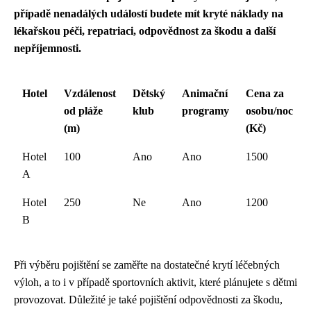
případě nenadálých událostí budete mít kryté náklady na
lékařskou péči, repatriaci, odpovědnost za škodu a další
nepříjemnosti.
Hotel
Vzdálenost
Dětský
Animační
Cena za
od pláže
klub
programy
osobu/noc
(m)
(Kč)
Hotel
100
Ano
Ano
1500
A
Hotel
250
Ne
Ano
1200
B
Při výběru pojištění se zaměřte na dostatečné krytí léčebných
výloh, a to i v případě sportovních aktivit, které plánujete s dětmi
provozovat. Důležité je také pojištění odpovědnosti za škodu,