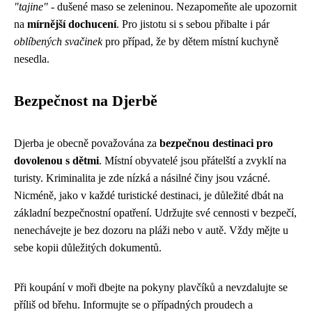
"tajine"
- dušené maso se zeleninou. Nezapomeňte ale upozornit
na
mírnější dochucení
. Pro jistotu si s sebou přibalte i pár
oblíbených svačinek
pro případ, že by dětem místní kuchyně
nesedla.
Bezpečnost na Djerbě
Djerba je obecně považována za
bezpečnou destinaci pro
dovolenou s dětmi
. Místní obyvatelé jsou přátelští a zvyklí na
turisty. Kriminalita je zde nízká a násilné činy jsou vzácné.
Nicméně, jako v každé turistické destinaci, je důležité dbát na
základní bezpečnostní opatření. Udržujte své cennosti v bezpečí,
nenechávejte je bez dozoru na pláži nebo v autě. Vždy mějte u
sebe kopii důležitých dokumentů.
Při koupání v moři dbejte na pokyny plavčíků a nevzdalujte se
příliš od břehu. Informujte se o případných proudech a