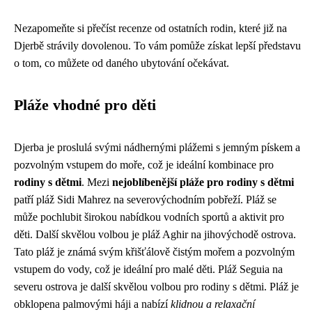
Nezapomeňte si přečíst recenze od ostatních rodin, které již na
Djerbě strávily dovolenou. To vám pomůže získat lepší představu
o tom, co můžete od daného ubytování očekávat.
Pláže vhodné pro děti
Djerba je proslulá svými nádhernými plážemi s jemným pískem a
pozvolným vstupem do moře, což je ideální kombinace pro
rodiny s dětmi
. Mezi
nejoblíbenější pláže pro rodiny s dětmi
patří pláž Sidi Mahrez na severovýchodním pobřeží. Pláž se
může pochlubit širokou nabídkou vodních sportů a aktivit pro
děti. Další skvělou volbou je pláž Aghir na jihovýchodě ostrova.
Tato pláž je známá svým křišťálově čistým mořem a pozvolným
vstupem do vody, což je ideální pro malé děti. Pláž Seguia na
severu ostrova je další skvělou volbou pro rodiny s dětmi. Pláž je
obklopena palmovými háji a nabízí
klidnou a relaxační