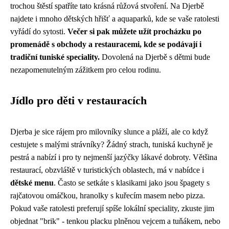
trochou štěstí spatříte tato krásná růžová stvoření. Na Djerbě
najdete i mnoho dětských hřišť a aquaparků, kde se vaše ratolesti
vyřádí do sytosti.
Večer si pak můžete užít procházku po
promenádě s obchody a restauracemi, kde se podávají i
tradiční tuniské speciality.
Dovolená na Djerbě s dětmi bude
nezapomenutelným zážitkem pro celou rodinu.
Jídlo pro děti v restauracích
Djerba je sice rájem pro milovníky slunce a pláží, ale co když
cestujete s malými strávníky? Žádný strach, tuniská kuchyně je
pestrá a nabízí i pro ty nejmenší jazýčky lákavé dobroty. Většina
restaurací, obzvláště v turistických oblastech, má v nabídce i
dětské menu
. Často se setkáte s klasikami jako jsou špagety s
rajčatovou omáčkou, hranolky s kuřecím masem nebo pizza.
Pokud vaše ratolesti preferují spíše lokální speciality, zkuste jim
objednat "brik" - tenkou placku plněnou vejcem a tuňákem, nebo