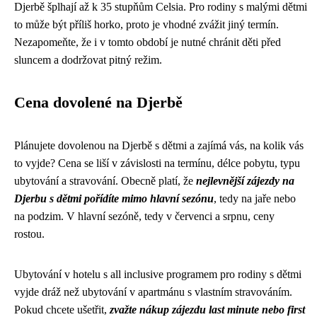
Djerbě šplhají až k 35 stupňům Celsia. Pro rodiny s malými dětmi
to může být příliš horko, proto je vhodné zvážit jiný termín.
Nezapomeňte, že i v tomto období je nutné chránit děti před
sluncem a dodržovat pitný režim.
Cena dovolené na Djerbě
Plánujete dovolenou na Djerbě s dětmi a zajímá vás, na kolik vás
to vyjde? Cena se liší v závislosti na termínu, délce pobytu, typu
ubytování a stravování. Obecně platí, že
nejlevnější zájezdy na
Djerbu s dětmi pořídíte mimo hlavní sezónu
, tedy na jaře nebo
na podzim. V hlavní sezóně, tedy v červenci a srpnu, ceny
rostou.
Ubytování v hotelu s all inclusive programem pro rodiny s dětmi
vyjde dráž než ubytování v apartmánu s vlastním stravováním.
Pokud chcete ušetřit,
zvažte nákup zájezdu last minute nebo first