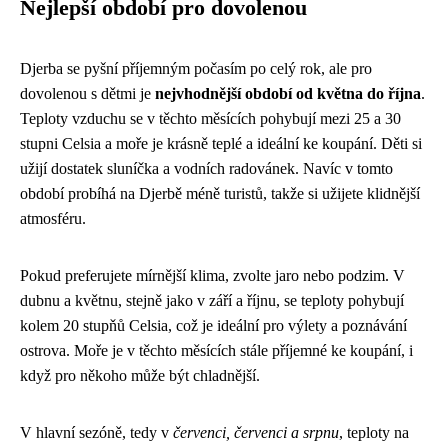
Nejlepší období pro dovolenou
Djerba se pyšní příjemným počasím po celý rok, ale pro
dovolenou s dětmi je
nejvhodnější období od května do října
.
Teploty vzduchu se v těchto měsících pohybují mezi 25 a 30
stupni Celsia a moře je krásně teplé a ideální ke koupání. Děti si
užijí dostatek sluníčka a vodních radovánek. Navíc v tomto
období probíhá na Djerbě méně turistů, takže si užijete klidnější
atmosféru.
Pokud preferujete mírnější klima, zvolte jaro nebo podzim. V
dubnu a květnu, stejně jako v září a říjnu, se teploty pohybují
kolem 20 stupňů Celsia, což je ideální pro výlety a poznávání
ostrova. Moře je v těchto měsících stále příjemné ke koupání, i
když pro někoho může být chladnější.
V hlavní sezóně, tedy v
červenci, červenci a srpnu
, teploty na