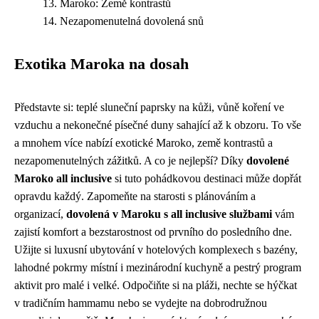
Maroko: Země kontrastů
Nezapomenutelná dovolená snů
Exotika Maroka na dosah
Představte si: teplé sluneční paprsky na kůži, vůně koření ve
vzduchu a nekonečné písečné duny sahající až k obzoru. To vše
a mnohem více nabízí exotické Maroko, země kontrastů a
nezapomenutelných zážitků. A co je nejlepší? Díky
dovolené
Maroko all inclusive
si tuto pohádkovou destinaci může dopřát
opravdu každý. Zapomeňte na starosti s plánováním a
organizací,
dovolená v Maroku s all inclusive službami
vám
zajistí komfort a bezstarostnost od prvního do posledního dne.
Užijte si luxusní ubytování v hotelových komplexech s bazény,
lahodné pokrmy místní i mezinárodní kuchyně a pestrý program
aktivit pro malé i velké. Odpočiňte si na pláži, nechte se hýčkat
v tradičním hammamu nebo se vydejte na dobrodružnou