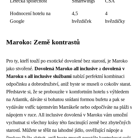
Letecká společnost
Smartwings
ČSA
Hodnocení hotelu na
4,5
4
Google
hvězdiček
hvězdičky
Maroko: Země kontrastů
Pro ty, kteří touží po exotické dovolené bez starostí, je Maroko
jako stvořené.
Dovolená Maroko all inclusive
a
dovolená v
Maroku s all inclusive službami
nabízí perfektní kombinaci
odpočinku a dobrodružství, aniž byste se museli o cokoliv starat.
Představte si, že se probouzíte v komfortním hotelu s výhledem
na Atlantik, dáváte si bohatou snídani formou bufetu a pak se
vydáváte vstříc tajemstvím Marrákeše nebo odpočíváte na pláži s
nápojem v ruce. All inclusive dovolená v Maroku vám umožní
vychutnat si všechny krásy této fascinující země bez zbytečných
starostí. Můžete se těšit na lahodné jídlo, osvěžující nápoje a
širokou škálu aktivit, aniž byste museli neustále kontrolovat svůj