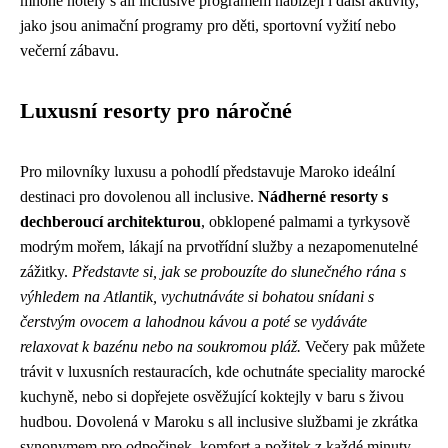
mnohé hotely s all inclusive programem nabízejí i další aktivity,
jako jsou animační programy pro děti, sportovní vyžití nebo
večerní zábavu.
Luxusní resorty pro náročné
Pro milovníky luxusu a pohodlí představuje Maroko ideální
destinaci pro dovolenou all inclusive.
Nádherné resorty s
dechberoucí architekturou
, obklopené palmami a tyrkysově
modrým mořem, lákají na prvotřídní služby a nezapomenutelné
zážitky.
Představte si, jak se probouzíte do slunečného rána s
výhledem na Atlantik, vychutnáváte si bohatou snídani s
čerstvým ovocem a lahodnou kávou a poté se vydáváte
relaxovat k bazénu nebo na soukromou pláž.
Večery pak můžete
trávit v luxusních restauracích, kde ochutnáte speciality marocké
kuchyně, nebo si dopřejete osvěžující koktejly v baru s živou
hudbou. Dovolená v Maroku s all inclusive službami je zkrátka
synonymem pro odpočinek, komfort a požitek z každé minuty