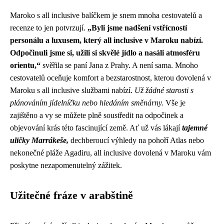
Maroko s all inclusive balíčkem je snem mnoha cestovatelů a
recenze to jen potvrzují.
„Byli jsme nadšení vstřícností
personálu a luxusem, který all inclusive v Maroku nabízí.
Odpočinuli jsme si, užili si skvělé jídlo a nasáli atmosféru
orientu,“
svěřila se paní Jana z Prahy. A není sama. Mnoho
cestovatelů oceňuje komfort a bezstarostnost, kterou dovolená v
Maroku s all inclusive službami nabízí.
Už žádné starosti s
plánováním jídelníčku nebo hledáním směnárny.
Vše je
zajištěno a vy se můžete plně soustředit na odpočinek a
objevování krás této fascinující země. Ať už vás lákají
tajemné
uličky Marrákeše,
dechberoucí výhledy na pohoří Atlas nebo
nekonečné pláže Agadiru, all inclusive dovolená v Maroku vám
poskytne nezapomenutelný zážitek.
Užitečné fráze v arabštině