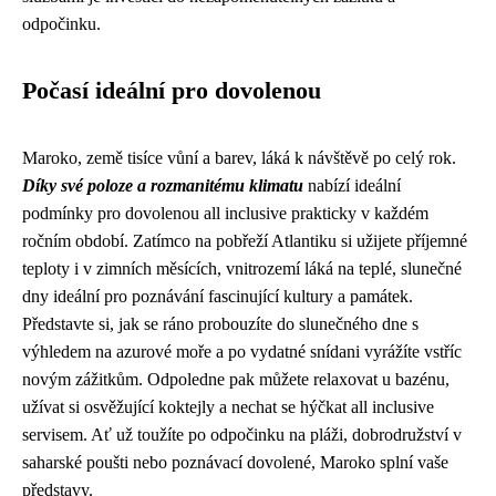
odpočinku.
Počasí ideální pro dovolenou
Maroko, země tisíce vůní a barev, láká k návštěvě po celý rok.
Díky své poloze a rozmanitému klimatu
nabízí ideální
podmínky pro dovolenou all inclusive prakticky v každém
ročním období. Zatímco na pobřeží Atlantiku si užijete příjemné
teploty i v zimních měsících, vnitrozemí láká na teplé, slunečné
dny ideální pro poznávání fascinující kultury a památek.
Představte si, jak se ráno probouzíte do slunečného dne s
výhledem na azurové moře a po vydatné snídani vyrážíte vstříc
novým zážitkům. Odpoledne pak můžete relaxovat u bazénu,
užívat si osvěžující koktejly a nechat se hýčkat all inclusive
servisem. Ať už toužíte po odpočinku na pláži, dobrodružství v
saharské poušti nebo poznávací dovolené, Maroko splní vaše
představy.