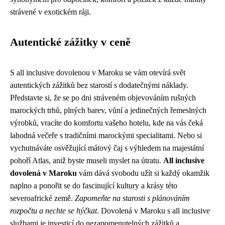
strávené v exotickém ráji.
Autentické zážitky v ceně
S all inclusive dovolenou v Maroku se vám otevírá svět
autentických zážitků bez starostí s dodatečnými náklady.
Představte si, že se po dni stráveném objevováním rušných
marockých trhů, plných barev, vůní a jedinečných řemeslných
výrobků, vracíte do komfortu vašeho hotelu, kde na vás čeká
lahodná večeře s tradičními marockými specialitami. Nebo si
vychutnáváte osvěžující mátový čaj s výhledem na majestátní
pohoří Atlas, aniž byste museli myslet na útratu.
All inclusive
dovolená v Maroku
vám dává svobodu užít si každý okamžik
naplno a ponořit se do fascinující kultury a krásy této
severoafrické země.
Zapomeňte na starosti s plánováním
rozpočtu a nechte se hýčkat
. Dovolená v Maroku s all inclusive
službami je investicí do nezapomenutelných zážitků a