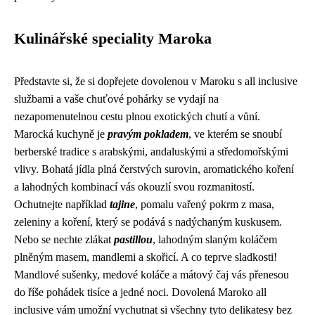
Kulinářské speciality Maroka
Představte si, že si dopřejete dovolenou v Maroku s all inclusive
službami a vaše chuťové pohárky se vydají na
nezapomenutelnou cestu plnou exotických chutí a vůní.
Marocká kuchyně je
pravým pokladem
, ve kterém se snoubí
berberské tradice s arabskými, andaluskými a středomořskými
vlivy. Bohatá jídla plná čerstvých surovin, aromatického koření
a lahodných kombinací vás okouzlí svou rozmanitostí.
Ochutnejte například
tajine
, pomalu vařený pokrm z masa,
zeleniny a koření, který se podává s nadýchaným kuskusem.
Nebo se nechte zlákat
pastillou
, lahodným slaným koláčem
plněným masem, mandlemi a skořicí. A co teprve sladkosti!
Mandlové sušenky, medové koláče a mátový čaj vás přenesou
do říše pohádek tisíce a jedné noci. Dovolená Maroko all
inclusive vám umožní vychutnat si všechny tyto delikatesy bez