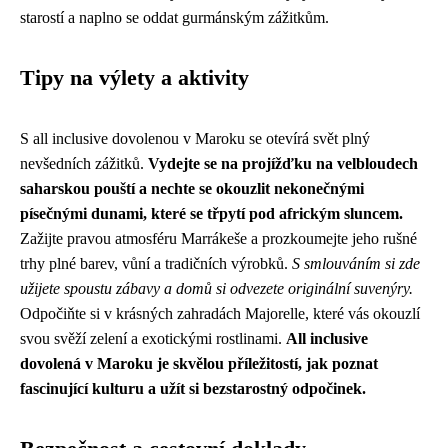
starostí a naplno se oddat gurmánským zážitkům.
Tipy na výlety a aktivity
S all inclusive dovolenou v Maroku se otevírá svět plný
nevšedních zážitků.
Vydejte se na projížďku na velbloudech
saharskou pouští a nechte se okouzlit nekonečnými
písečnými dunami, které se třpytí pod africkým sluncem.
Zažijte pravou atmosféru Marrákeše a prozkoumejte jeho rušné
trhy plné barev, vůní a tradičních výrobků.
S smlouváním si zde
užijete spoustu zábavy a domů si odvezete originální suvenýry.
Odpočiňte si v krásných zahradách Majorelle, které vás okouzlí
svou svěží zelení a exotickými rostlinami.
All inclusive
dovolená v Maroku je skvělou příležitostí, jak poznat
fascinující kulturu a užít si bezstarostný odpočinek.