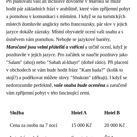
Při plánování vaší all inclusive dovolené v Maroku se může
hodit pár základních frází v arabštině, které vám zpříjemní pobyt
a pomohou v komunikaci s místními. I když se na turistických
místech domluvíte anglicky nebo francouzsky, pár slov v jejich
jazyce dokáže zázraky. Místní obyvatelé ocení vaši snahu a s
úsměvem vám pomohou. Nebojte se jazykové bariéry,
Maročané jsou velmi přátelští a vstřícní
a určitě ocení, když je
pozdravíte v jejich jazyce. Pro začátek se naučte pozdravy jako
"Salam" (ahoj) nebo "Sabah al-khayr" (dobré ráno). Při placení
v obchodech se vám bude hodit fráze "Kam hada?" (kolik to
stojí?) a poděkovat můžete slovy "Shukran" (děkuji). I když se
nedorozumíte perfektně,
vaše snaha bude oceněna
a zaručeně
vám zpříjemní pobyt v této fascinující zemi.
Služba
Hotel A
Hotel B
Cena za osobu na 7 nocí
15 000 Kč
20 000 Kč