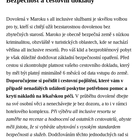
Bezpečnost a cestovní doklady
Dovolená v Maroku s all inclusive službami je skvělou volbou
pro ty, kteří si chtějí užít bezstarostnou dovolenou bez
zbytečných starostí. Maroko je obecně bezpečná země s nízkou
kriminalitou, obzvláště v turistických oblastech, kde se nachází
většina all inclusive resortů. Pro váš klid a bezproblémový pobyt
je však důležité dodržovat základní bezpečnostní opatření. Před
cestou si zkontrolujte platnost vašeho cestovního dokladu, který
by měl být platný minimálně 6 měsíců od data vstupu do země.
Doporučujeme si pořídit i cestovní pojištění, které vám v
případě nenadálých událostí poskytne potřebnou pomoc a
krytí nákladů na lékařskou péči.
V průběhu dovolené dbejte
na své osobní věci a nenechávejte je bez dozoru, a to i v rámci
hotelového komplexu.
Při výběru all inclusive resortu se
zaměřte na recenze a hodnocení od ostatních cestovatelů, abyste
měli jistotu, že si vybíráte ubytování s vysokým standardem
bezpečnosti a služeb.
Dodržováním těchto jednoduchých rad si