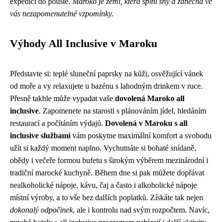
expedici do pouště.
Maroko je zemí, která splní sny a zanechá ve
vás nezapomenutelné vzpomínky.
Výhody All Inclusive v Maroku
Představte si: teplé sluneční paprsky na kůži, osvěžující vánek
od moře a vy relaxujete u bazénu s lahodným drinkem v ruce.
Přesně takhle může vypadat vaše
dovolená Maroko all
inclusive
. Zapomenete na starosti s plánováním jídel, hledáním
restaurací a počítáním výdajů.
Dovolená v Maroku s all
inclusive službami
vám poskytne maximální komfort a svobodu
užít si každý moment naplno. Vychutnáte si bohaté snídaně,
obědy i večeře formou bufetu s širokým výběrem mezinárodní i
tradiční marocké kuchyně. Během dne si pak můžete dopřávat
nealkoholické nápoje, kávu, čaj a často i alkoholické nápoje
místní výroby, a to vše bez dalších poplatků. Získáte tak nejen
dokonalý odpočinek
, ale i kontrolu nad svým rozpočtem. Navíc,