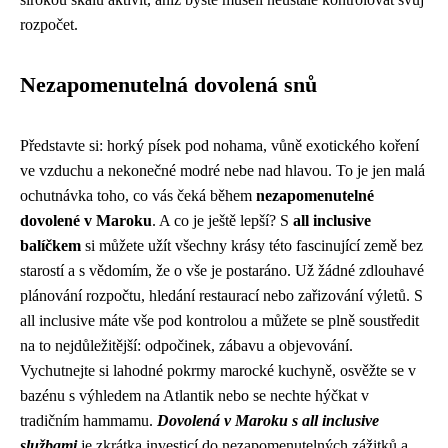
rozpočet.
Nezapomenutelná dovolená snů
Představte si: horký písek pod nohama, vůně exotického koření
ve vzduchu a nekonečné modré nebe nad hlavou. To je jen malá
ochutnávka toho, co vás čeká během
nezapomenutelné
dovolené v Maroku
. A co je ještě lepší? S
all inclusive
balíčkem
si můžete užít všechny krásy této fascinující země bez
starostí a s vědomím, že o vše je postaráno. Už žádné zdlouhavé
plánování rozpočtu, hledání restaurací nebo zařizování výletů. S
all inclusive máte vše pod kontrolou a můžete se plně soustředit
na to nejdůležitější: odpočinek, zábavu a objevování.
Vychutnejte si lahodné pokrmy marocké kuchyně, osvěžte se v
bazénu s výhledem na Atlantik nebo se nechte hýčkat v
tradičním hammamu.
Dovolená v Maroku s all inclusive
službami
je zkrátka investicí do nezapomenutelných zážitků a