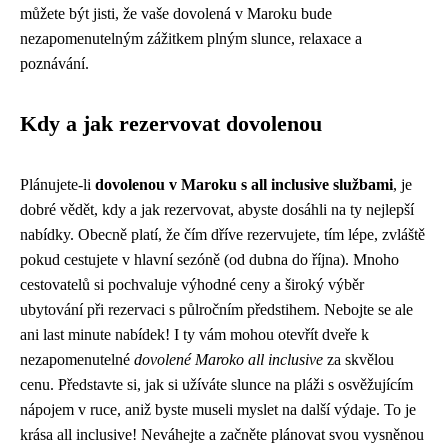
můžete být jisti, že vaše dovolená v Maroku bude
nezapomenutelným zážitkem plným slunce, relaxace a
poznávání.
Kdy a jak rezervovat dovolenou
Plánujete-li
dovolenou v Maroku s all inclusive službami
, je
dobré vědět, kdy a jak rezervovat, abyste dosáhli na ty nejlepší
nabídky. Obecně platí, že čím dříve rezervujete, tím lépe, zvláště
pokud cestujete v hlavní sezóně (od dubna do října). Mnoho
cestovatelů si pochvaluje výhodné ceny a široký výběr
ubytování při rezervaci s půlročním předstihem. Nebojte se ale
ani last minute nabídek! I ty vám mohou otevřít dveře k
nezapomenutelné
dovolené Maroko all inclusive
za skvělou
cenu. Představte si, jak si užíváte slunce na pláži s osvěžujícím
nápojem v ruce, aniž byste museli myslet na další výdaje. To je
krása all inclusive! Neváhejte a začněte plánovat svou vysněnou