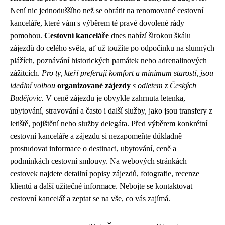
Není nic jednoduššího než se obrátit na renomované cestovní
kanceláře, které vám s výběrem té pravé dovolené rády
pomohou.
Cestovní kanceláře
dnes nabízí širokou škálu
zájezdů do celého světa, ať už toužíte po odpočinku na slunných
plážích, poznávání historických památek nebo adrenalinových
zážitcích.
Pro ty, kteří preferují komfort a minimum starostí, jsou
ideální volbou
organizované zájezdy
s odletem z Českých
Budějovic.
V ceně zájezdu je obvykle zahrnuta letenka,
ubytování, stravování a často i další služby, jako jsou transfery z
letiště, pojištění nebo služby delegáta. Před výběrem konkrétní
cestovní kanceláře a zájezdu si nezapomeňte důkladně
prostudovat informace o destinaci, ubytování, ceně a
podmínkách cestovní smlouvy. Na webových stránkách
cestovek najdete detailní popisy zájezdů, fotografie, recenze
klientů a další užitečné informace. Nebojte se kontaktovat
cestovní kancelář a zeptat se na vše, co vás zajímá.