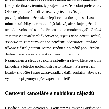
jako je destinace, termín, typ zájezdu a vaše osobní preference.
Obecně platí, že čím dříve rezervujete, tím větší je
pravděpodobnost, že získáte lepší cenu a dostupnost.
Last
minute nabídky
sice mohou být lákavé, ale riskujete, že už
nebudou volná místa nebo že cena bude mnohem vyšší.
Pokud
cestujete v hlavní sezóně (červenec, srpen) nebo během svátků,
doporučuje se rezervovat s co největším předstihem, ideálně
několik měsíců předem.
Mimo sezónu a do méně populárních
destinací můžete rezervovat i s menším předstihem.
Nezapomeňte sledovat akční nabídky a slevy
, které cestovní
kanceláře a letecké společnosti často nabízejí. Při rezervaci
letenky si ověřte i cenu za zavazadla a další poplatky, abyste se
vyhnuli nepříjemným překvapením na letišti.
Cestovní kanceláře s nabídkou zájezdů
Hledáte tu pravou dovolenou s odletem z Českých Budějovic?