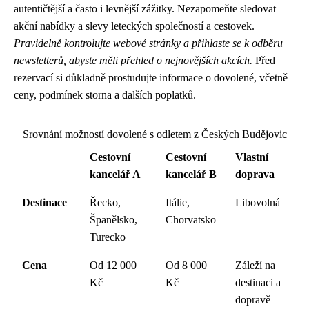
autentičtější a často i levnější zážitky. Nezapomeňte sledovat
akční nabídky a slevy leteckých společností a cestovek.
Pravidelně kontrolujte webové stránky a přihlaste se k odběru
newsletterů, abyste měli přehled o nejnovějších akcích.
Před
rezervací si důkladně prostudujte informace o dovolené, včetně
ceny, podmínek storna a dalších poplatků.
Srovnání možností dovolené s odletem z Českých Budějovic
Cestovní
Cestovní
Vlastní
kancelář A
kancelář B
doprava
Destinace
Řecko,
Itálie,
Libovolná
Španělsko,
Chorvatsko
Turecko
Cena
Od 12 000
Od 8 000
Záleží na
Kč
Kč
destinaci a
dopravě