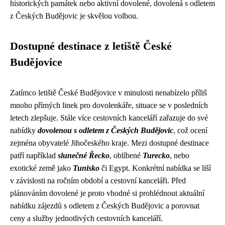
historických památek nebo aktivní dovolené, dovolená s odletem
z Českých Budějovic je skvělou volbou.
Dostupné destinace z letiště České
Budějovice
Zatímco letiště České Budějovice v minulosti nenabízelo příliš
mnoho přímých linek pro dovolenkáře, situace se v posledních
letech zlepšuje. Stále více cestovních kanceláří zařazuje do své
nabídky
dovolenou s odletem z Českých Budějovic
, což ocení
zejména obyvatelé Jihočeského kraje. Mezi dostupné destinace
patří například
slunečné Řecko
, oblíbené
Turecko
, nebo
exotické země jako
Tunisko
či Egypt. Konkrétní nabídka se liší
v závislosti na ročním období a cestovní kanceláři. Před
plánováním dovolené je proto vhodné si prohlédnout aktuální
nabídku zájezdů s odletem z Českých Budějovic a porovnat
ceny a služby jednotlivých cestovních kanceláří.