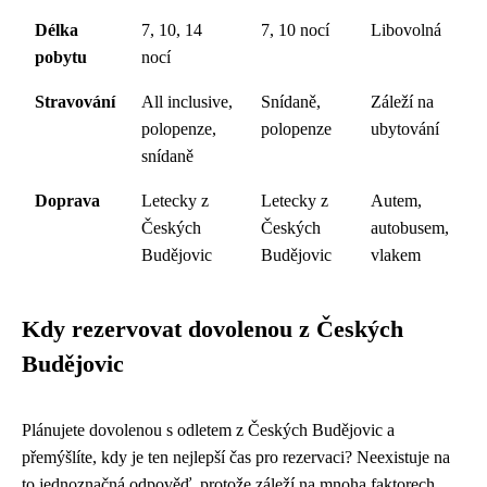
Délka
7, 10, 14
7, 10 nocí
Libovolná
pobytu
nocí
Stravování
All inclusive,
Snídaně,
Záleží na
polopenze,
polopenze
ubytování
snídaně
Doprava
Letecky z
Letecky z
Autem,
Českých
Českých
autobusem,
Budějovic
Budějovic
vlakem
Kdy rezervovat dovolenou z Českých
Budějovic
Plánujete dovolenou s odletem z Českých Budějovic a
přemýšlíte, kdy je ten nejlepší čas pro rezervaci? Neexistuje na
to jednoznačná odpověď, protože záleží na mnoha faktorech,