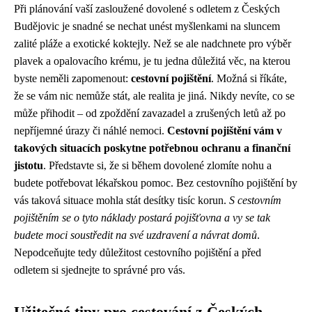
Při plánování vaší zasloužené dovolené s odletem z Českých
Budějovic je snadné se nechat unést myšlenkami na sluncem
zalité pláže a exotické koktejly. Než se ale nadchnete pro výběr
plavek a opalovacího krému, je tu jedna důležitá věc, na kterou
byste neměli zapomenout:
cestovní pojištění
. Možná si říkáte,
že se vám nic nemůže stát, ale realita je jiná. Nikdy nevíte, co se
může přihodit – od zpoždění zavazadel a zrušených letů až po
nepříjemné úrazy či náhlé nemoci.
Cestovní pojištění vám v
takových situacích poskytne potřebnou ochranu a finanční
jistotu
. Představte si, že si během dovolené zlomíte nohu a
budete potřebovat lékařskou pomoc. Bez cestovního pojištění by
vás taková situace mohla stát desítky tisíc korun.
S cestovním
pojištěním se o tyto náklady postará pojišťovna a vy se tak
budete moci soustředit na své uzdravení a návrat domů
.
Nepodceňujte tedy důležitost cestovního pojištění a před
odletem si sjednejte to správné pro vás.