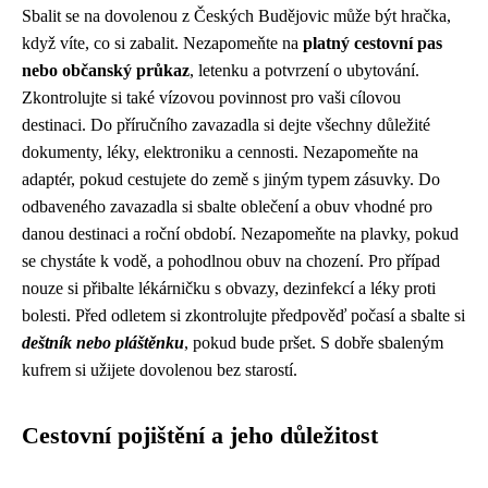
Sbalit se na dovolenou z Českých Budějovic může být hračka,
když víte, co si zabalit. Nezapomeňte na
platný cestovní pas
nebo občanský průkaz
, letenku a potvrzení o ubytování.
Zkontrolujte si také vízovou povinnost pro vaši cílovou
destinaci. Do příručního zavazadla si dejte všechny důležité
dokumenty, léky, elektroniku a cennosti. Nezapomeňte na
adaptér, pokud cestujete do země s jiným typem zásuvky. Do
odbaveného zavazadla si sbalte oblečení a obuv vhodné pro
danou destinaci a roční období. Nezapomeňte na plavky, pokud
se chystáte k vodě, a pohodlnou obuv na chození. Pro případ
nouze si přibalte lékárničku s obvazy, dezinfekcí a léky proti
bolesti. Před odletem si zkontrolujte předpověď počasí a sbalte si
deštník nebo pláštěnku
, pokud bude pršet. S dobře sbaleným
kufrem si užijete dovolenou bez starostí.
Cestovní pojištění a jeho důležitost