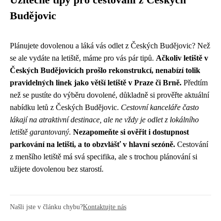
Užitečné tipy pro cestování z Českých
Budějovic
Plánujete dovolenou a láká vás odlet z Českých Budějovic? Než
se ale vydáte na letiště, máme pro vás pár tipů.
Ačkoliv letiště v
Českých Budějovicích prošlo rekonstrukcí, nenabízí tolik
pravidelných linek jako větší letiště v Praze či Brně.
Předtím
než se pustíte do výběru dovolené, důkladně si prověřte aktuální
nabídku letů z Českých Budějovic.
Cestovní kanceláře často
lákají na atraktivní destinace, ale ne vždy je odlet z lokálního
letiště garantovaný.
Nezapomeňte si ověřit i dostupnost
parkování na letišti, a to obzvlášť v hlavní sezóně.
Cestování
z menšího letiště má svá specifika, ale s trochou plánování si
užijete dovolenou bez starostí.
Našli jste v článku chybu?
Kontaktujte nás