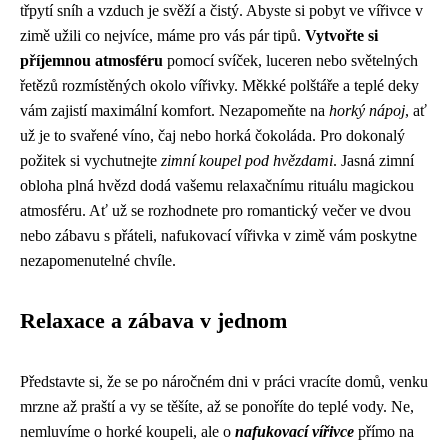
třpytí sníh a vzduch je svěží a čistý. Abyste si pobyt ve vířivce v
zimě užili co nejvíce, máme pro vás pár tipů.
Vytvořte si
příjemnou atmosféru
pomocí svíček, luceren nebo světelných
řetězů rozmístěných okolo vířivky. Měkké polštáře a teplé deky
vám zajistí maximální komfort. Nezapomeňte na
horký nápoj
, ať
už je to svařené víno, čaj nebo horká čokoláda. Pro dokonalý
požitek si vychutnejte
zimní koupel pod hvězdami
. Jasná zimní
obloha plná hvězd dodá vašemu relaxačnímu rituálu magickou
atmosféru. Ať už se rozhodnete pro romantický večer ve dvou
nebo zábavu s přáteli, nafukovací vířivka v zimě vám poskytne
nezapomenutelné chvíle.
Relaxace a zábava v jednom
Představte si, že se po náročném dni v práci vracíte domů, venku
mrzne až praští a vy se těšíte, až se ponoříte do teplé vody. Ne,
nemluvíme o horké koupeli, ale o
nafukovací vířivce
přímo na