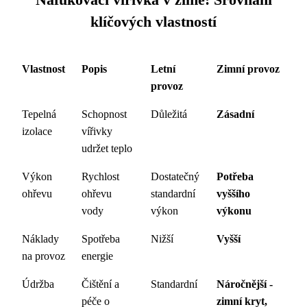
Nafukovací vířivka v zimě: Srovnání
klíčových vlastností
Vlastnost
Popis
Letní
Zimní provoz
provoz
Tepelná
Schopnost
Důležitá
Zásadní
izolace
vířivky
udržet teplo
Výkon
Rychlost
Dostatečný
Potřeba
ohřevu
ohřevu
standardní
vyššího
vody
výkon
výkonu
Náklady
Spotřeba
Nižší
Vyšší
na provoz
energie
Údržba
Čištění a
Standardní
Náročnější -
péče o
zimní kryt,