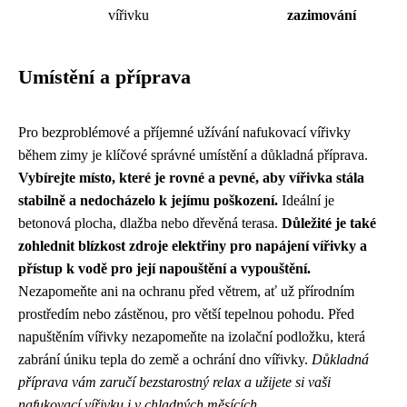
vířivku
zazimování
Umístění a příprava
Pro bezproblémové a příjemné užívání nafukovací vířivky
během zimy je klíčové správné umístění a důkladná příprava.
Vybírejte místo, které je rovné a pevné, aby vířivka stála
stabilně a nedocházelo k jejímu poškození.
Ideální je
betonová plocha, dlažba nebo dřevěná terasa.
Důležité je také
zohlednit blízkost zdroje elektřiny pro napájení vířivky a
přístup k vodě pro její napouštění a vypouštění.
Nezapomeňte ani na ochranu před větrem, ať už přírodním
prostředím nebo zástěnou, pro větší tepelnou pohodu. Před
napuštěním vířivky nezapomeňte na izolační podložku, která
zabrání úniku tepla do země a ochrání dno vířivky.
Důkladná
příprava vám zaručí bezstarostný relax a užijete si vaši
nafukovací vířivku i v chladných měsících.