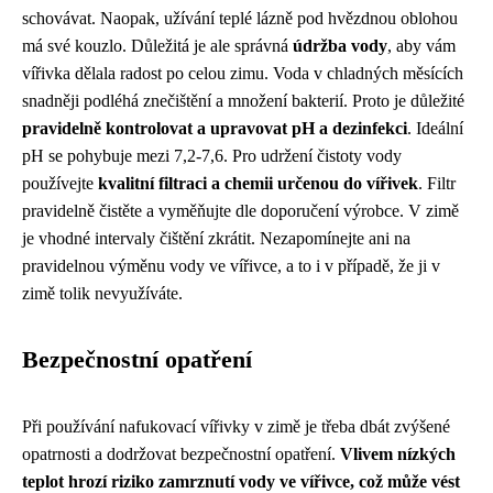
schovávat. Naopak, užívání teplé lázně pod hvězdnou oblohou
má své kouzlo. Důležitá je ale správná
údržba vody
, aby vám
vířivka dělala radost po celou zimu. Voda v chladných měsících
snadněji podléhá znečištění a množení bakterií. Proto je důležité
pravidelně kontrolovat a upravovat pH a dezinfekci
. Ideální
pH se pohybuje mezi 7,2-7,6. Pro udržení čistoty vody
používejte
kvalitní filtraci a chemii určenou do vířivek
. Filtr
pravidelně čistěte a vyměňujte dle doporučení výrobce. V zimě
je vhodné intervaly čištění zkrátit. Nezapomínejte ani na
pravidelnou výměnu vody ve vířivce, a to i v případě, že ji v
zimě tolik nevyužíváte.
Bezpečnostní opatření
Při používání nafukovací vířivky v zimě je třeba dbát zvýšené
opatrnosti a dodržovat bezpečnostní opatření.
Vlivem nízkých
teplot hrozí riziko zamrznutí vody ve vířivce, což může vést