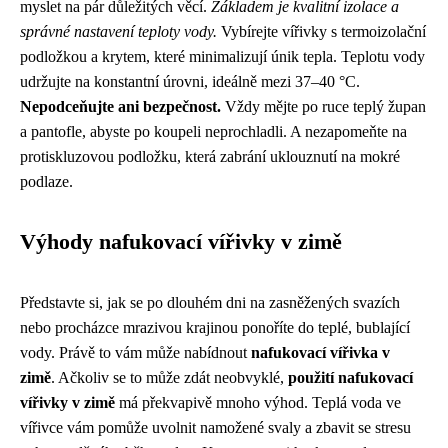
myslet na pár důležitých věcí.
Základem je kvalitní izolace a
správné nastavení teploty vody.
Vybírejte vířivky s termoizolační
podložkou a krytem, které minimalizují únik tepla. Teplotu vody
udržujte na konstantní úrovni, ideálně mezi 37–40 °C.
Nepodceňujte ani bezpečnost.
Vždy mějte po ruce teplý župan
a pantofle, abyste po koupeli neprochladli. A nezapomeňte na
protiskluzovou podložku, která zabrání uklouznutí na mokré
podlaze.
Výhody nafukovací vířivky v zimě
Představte si, jak se po dlouhém dni na zasněžených svazích
nebo procházce mrazivou krajinou ponoříte do teplé, bublající
vody. Právě to vám může nabídnout
nafukovací vířivka v
zimě
. Ačkoliv se to může zdát neobvyklé,
použití nafukovací
vířivky v zimě
má překvapivě mnoho výhod. Teplá voda ve
vířivce vám pomůže uvolnit namožené svaly a zbavit se stresu