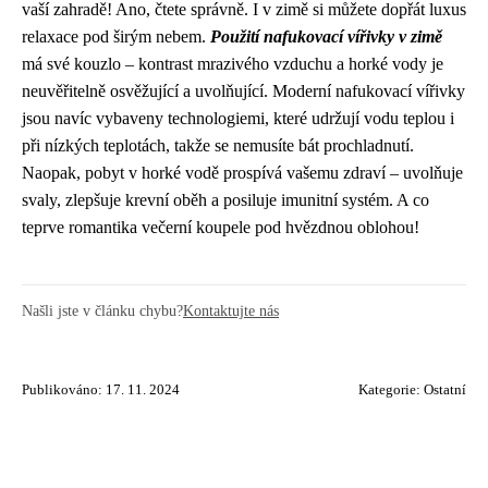
vaší zahradě! Ano, čtete správně. I v zimě si můžete dopřát luxus
relaxace pod širým nebem.
Použití nafukovací vířivky v zimě
má své kouzlo – kontrast mrazivého vzduchu a horké vody je
neuvěřitelně osvěžující a uvolňující. Moderní nafukovací vířivky
jsou navíc vybaveny technologiemi, které udržují vodu teplou i
při nízkých teplotách, takže se nemusíte bát prochladnutí.
Naopak, pobyt v horké vodě prospívá vašemu zdraví – uvolňuje
svaly, zlepšuje krevní oběh a posiluje imunitní systém. A co
teprve romantika večerní koupele pod hvězdnou oblohou!
Našli jste v článku chybu?
Kontaktujte nás
Publikováno: 17. 11. 2024
Kategorie:
Ostatní