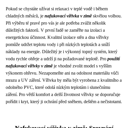
Pokud se chystáte užívat si relaxaci v teplé vodě i během
chladných měsíců, je
nafukovací vířivka v zimě
skvělou volbou.
Při výběru té pravé pro vás je ale potřeba zvážit několik
důležitých faktorů. V první řadě se zaměřte na izolaci a
energetickou účinnost. Kvalitní izolace stěn a dna vířivky
pomůže udržet teplotu vody i při nízkých teplotách a sníží
náklady na energie. Důležitý je i výkonný topný systém, který
vodu rychle ohřeje a udrží ji na požadované teplotě. Pro
použití
nafukovací vířivky v zimě
je vhodné zvolit model s vyšším
výkonem ohřevu. Nezapomeňte ani na odolnost materiálu vůči
mrazu a UV záření. Vířivka by měla být vyrobena z kvalitního a
odolného PVC, které odolá nízkým teplotám i slunečnímu
záření. Pro větší komfort a delší životnost vířivky se doporučuje
pořídit i kryt, který ji ochrání před sněhem, deštěm a nečistotami.