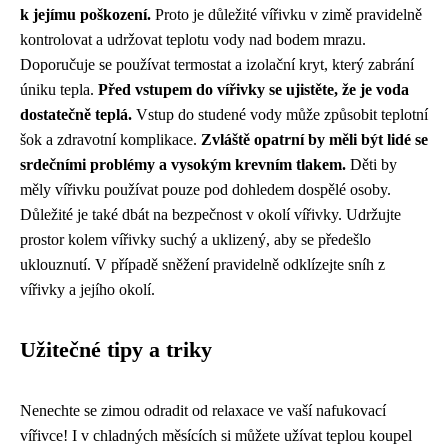
k jejímu poškození.
Proto je důležité vířivku v zimě pravidelně
kontrolovat a udržovat teplotu vody nad bodem mrazu.
Doporučuje se používat termostat a izolační kryt, který zabrání
úniku tepla.
Před vstupem do vířivky se ujistěte, že je voda
dostatečně teplá.
Vstup do studené vody může způsobit teplotní
šok a zdravotní komplikace.
Zvláště opatrní by měli být lidé se
srdečními problémy a vysokým krevním tlakem.
Děti by
měly vířivku používat pouze pod dohledem dospělé osoby.
Důležité je také dbát na bezpečnost v okolí vířivky. Udržujte
prostor kolem vířivky suchý a uklizený, aby se předešlo
uklouznutí. V případě sněžení pravidelně odklízejte sníh z
vířivky a jejího okolí.
Užitečné tipy a triky
Nenechte se zimou odradit od relaxace ve vaší nafukovací
vířivce! I v chladných měsících si můžete užívat teplou koupel