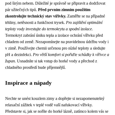
pod širým nebem. Důležité je správně se připravit a dodržovat
pár užitečných tipů.
Před prvním zimním použitím
zkontrolujte technický stav vířivky.
Zaměřte se na případné
trhliny, netěsnosti a funkčnost trysek.
Pro zajištění optimální
teploty vody investujte do termokrytu a spodní izolace.
Termokryt zabrání úniku tepla a izolace ochrání vířivku před
chladem od země. Nezapomínejte na pravidelnou údržbu vody i
v zimě. Používejte chemii určenou pro nízké teploty a sledujte
pH a dezinfekci.
Pro větší komfort si pořiďte schůdky k vířivce a
župan.
Usnadníte si tak vstup do horké vody a přechod z
chladného prostředí bude příjemnější.
Inspirace a nápady
Nechte se unést kouzlem zimy a dopřejte si nezapomenutelný
relaxační zážitek v teplé vodě vaší nafukovací vířivky.
Představte si, jak se noříte do horké lázně, zatímco kolem vás se