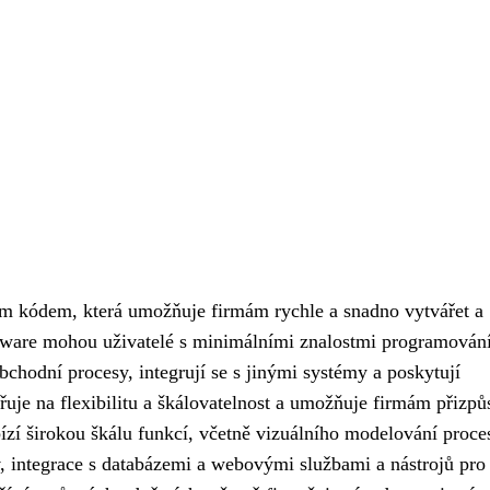
kým kódem, která umožňuje firmám rychle a snadno vytvářet a
tware mohou uživatelé s minimálními znalostmi programován
obchodní procesy, integrují se s jinými systémy a poskytují
uje na flexibilitu a škálovatelnost a umožňuje firmám přizpů
zí širokou škálu funkcí, včetně vizuálního modelování proce
v, integrace s databázemi a webovými službami a nástrojů pro