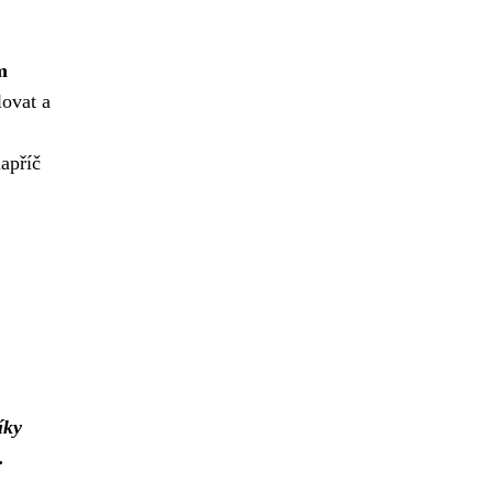
m
ovat a
apříč
íky
.