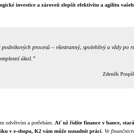
ické investice a zároveň zlepšit efektivitu a agilitu vaše
ě podnikových procesů – všestranný, spolehlivý a vždy po r
komplexní úkol.
Zdeněk Pospíš
ným odvětvím a potřebám.
Ať už řídíte finance v bance, stará
stiku v e-shopu, K2 vám může usnadnit práci
.
Ve finančnict