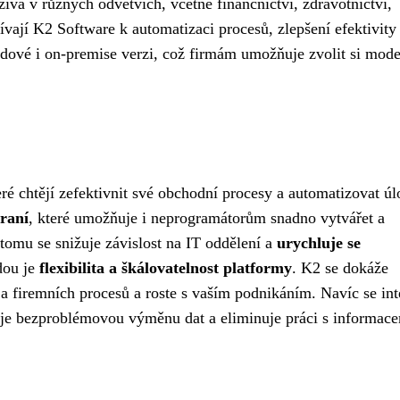
ívá v různých odvětvích, včetně finančnictví, zdravotnictví,
ívají K2 Software k automatizaci procesů, zlepšení efektivity
oudové i on-premise verzi, což firmám umožňuje zvolit si mode
ré chtějí zefektivnit své obchodní procesy a automatizovat úl
hraní
, které umožňuje i neprogramátorům snadno vytvářet a
tomu se snižuje závislost na IT oddělení a
urychluje se
dou je
flexibilita a škálovatelnost platformy
. K2 se dokáže
a firemních procesů a roste s vaším podnikáním. Navíc se int
uje bezproblémovou výměnu dat a eliminuje práci s informac