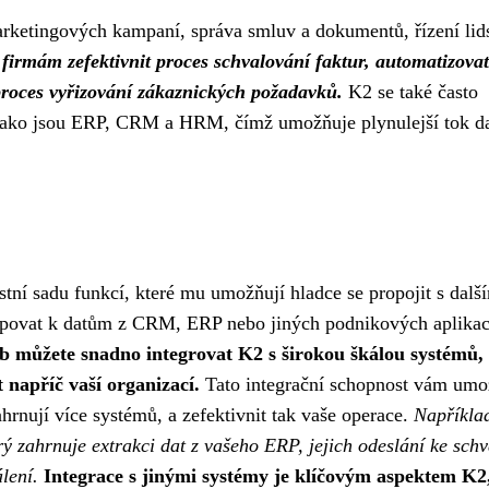
arketingových kampaní, správa smluv a dokumentů, řízení li
irmám zefektivnit proces schvalování faktur, automatizovat
proces vyřizování zákaznických požadavků.
K2 se také často
 jako jsou ERP, CRM a HRM, čímž umožňuje plynulejší tok da
stní sadu funkcí, které mu umožňují hladce se propojit s dalš
tupovat k datům z CRM, ERP nebo jiných podnikových aplikac
 můžete snadno integrovat K2 s širokou škálou systémů,
t napříč vaší organizací.
Tato integrační schopnost vám umo
rnují více systémů, a zefektivnit tak vaše operace.
Napříkla
ý zahrnuje extrakci dat z vašeho ERP, jejich odeslání ke schv
lení.
Integrace s jinými systémy je klíčovým aspektem K2