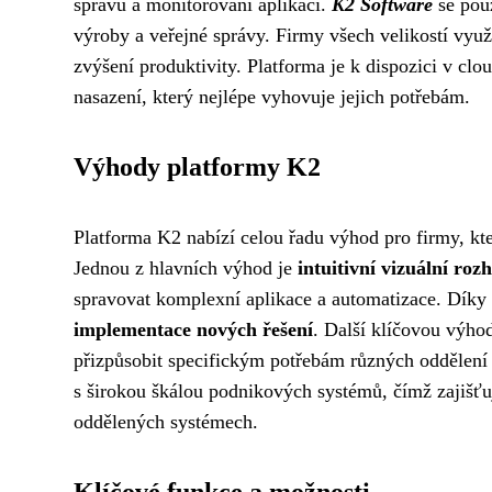
správu a monitorování aplikací.
K2 Software
se použ
výroby a veřejné správy. Firmy všech velikostí využ
zvýšení produktivity. Platforma je k dispozici v cl
nasazení, který nejlépe vyhovuje jejich potřebám.
Výhody platformy K2
Platforma K2 nabízí celou řadu výhod pro firmy, kte
Jednou z hlavních výhod je
intuitivní vizuální roz
spravovat komplexní aplikace a automatizace. Díky 
implementace nových řešení
. Další klíčovou výho
přizpůsobit specifickým potřebám různých oddělení 
s širokou škálou podnikových systémů, čímž zajišť
oddělených systémech.
Klíčové funkce a možnosti