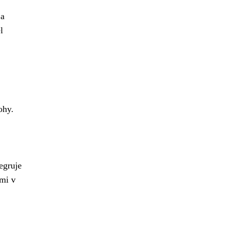
 a
l
ohy.
egruje
emi v