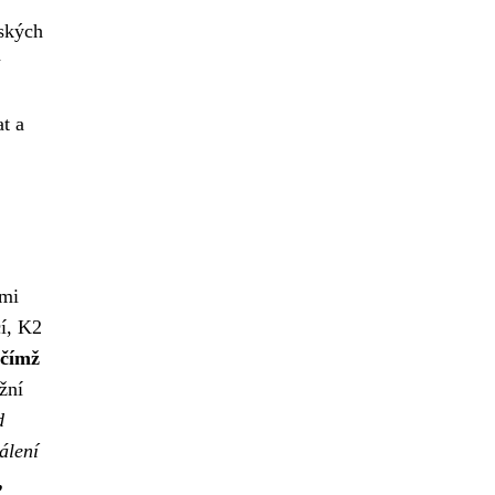
dských
t a
ími
í, K2
 čímž
žní
d
álení
,