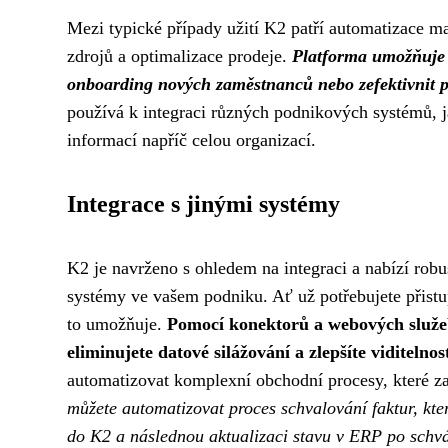
Mezi typické případy užití K2 patří automatizace m
zdrojů a optimalizace prodeje.
Platforma umožňuje f
onboarding nových zaměstnanců nebo zefektivnit 
používá k integraci různých podnikových systémů,
informací napříč celou organizací.
Integrace s jinými systémy
K2 je navrženo s ohledem na integraci a nabízí robu
systémy ve vašem podniku. Ať už potřebujete přis
to umožňuje.
Pomocí konektorů a webových služeb
eliminujete datové silážování a zlepšíte viditelnos
automatizovat komplexní obchodní procesy, které zah
můžete automatizovat proces schvalování faktur, kter
do K2 a následnou aktualizaci stavu v ERP po schvá