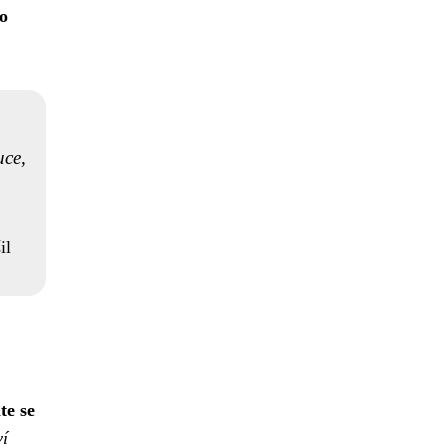
ho
uce,
il
te se
ví