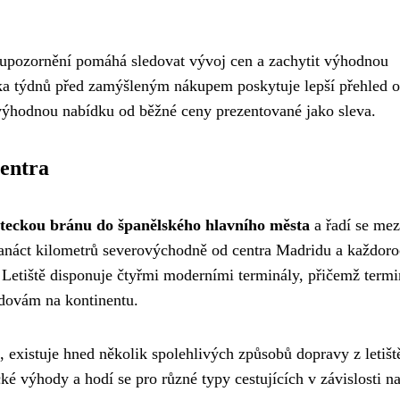
h upozornění pomáhá sledovat vývoj cen a zachytit výhodnou
ka týdnů před zamýšleným nákupem poskytuje lepší přehled o
výhodnou nabídku od běžné ceny prezentované jako sleva.
centra
eteckou bránu do španělského hlavního města
a řadí se mez
 dvanáct kilometrů severovýchodně od centra Madridu a každor
. Letiště disponuje čtyřmi moderními terminály, přičemž term
udovám na kontinentu.
, existuje hned několik spolehlivých způsobů dopravy z letišt
é výhody a hodí se pro různé typy cestujících v závislosti na