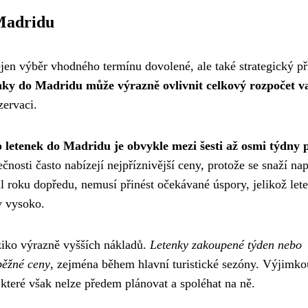
 Madridu
jen výběr vhodného termínu dovolené, ale také strategický př
nky do Madridu může výrazně ovlivnit celkový rozpočet va
zervaci.
p letenek do Madridu je obvykle mezi šesti až osmi týdny 
čnosti často nabízejí nejpříznivější ceny, protože se snaží nap
půl roku dopředu, nemusí přinést očekávané úspory, jelikož let
ny vysoko.
ziko výrazně vyšších nákladů.
Letenky zakoupené týden nebo
běžné ceny
, zejména během hlavní turistické sezóny. Výjimko
které však nelze předem plánovat a spoléhat na ně.