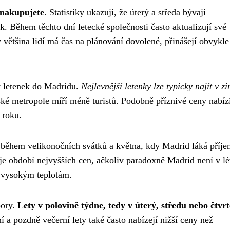
 nakupujete
. Statistiky ukazují, že úterý a středa bývají
k. Během těchto dní letecké společnosti často aktualizují své
většina lidí má čas na plánování dovolené, přinášejí obvykle
y letenek do Madridu.
Nejlevnější letenky lze typicky najít v z
ské metropole míří méně turistů. Podobně příznivé ceny nabíz
 roku.
na během velikonočních svátků a května, kdy Madrid láká pří
je období nejvyšších cen, ačkoliv paradoxně Madrid není v lé
i vysokým teplotám.
pory.
Lety v polovině týdne, tedy v úterý, středu nebo čtvrt
í a pozdně večerní lety také často nabízejí nižší ceny než