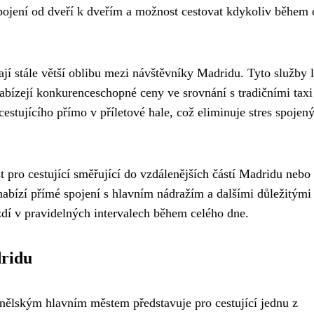
pojení od dveří k dveřím a možnost cestovat kdykoliv během 
jí stále větší oblibu mezi návštěvníky Madridu. Tyto služby 
nabízejí konkurenceschopné ceny ve srovnání s tradičními taxi
estujícího přímo v příletové hale, což eliminuje stres spojený
 pro cestující směřující do vzdálenějších částí Madridu nebo
nabízí přímé spojení s hlavním nádražím a dalšími důležitými
zdí v pravidelných intervalech během celého dne.
dridu
nělským hlavním městem představuje pro cestující jednu z