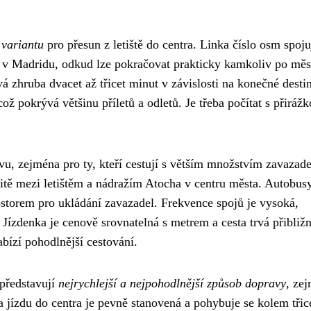
 variantu
pro přesun z letiště do centra. Linka číslo osm spoju
i v Madridu, odkud lze pokračovat prakticky kamkoliv po měs
vá zhruba dvacet až třicet minut v závislosti na konečné destin
ož pokrývá většinu příletů a odletů. Je třeba počítat s přirážk
vu, zejména pro ty, kteří cestují s větším množstvím zavazade
žitě mezi letištěm a nádražím Atocha v centru města. Autobus
storem pro ukládání zavazadel. Frekvence spojů je vysoká,
 Jízdenka je cenově srovnatelná s metrem a cesta trvá přibliž
abízí pohodlnější cestování.
 představují
nejrychlejší a nejpohodlnější způsob dopravy
, ze
a jízdu do centra je pevně stanovená a pohybuje se kolem třice