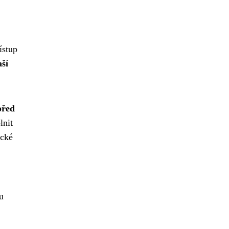
ístup
ší
před
lnit
ecké
u