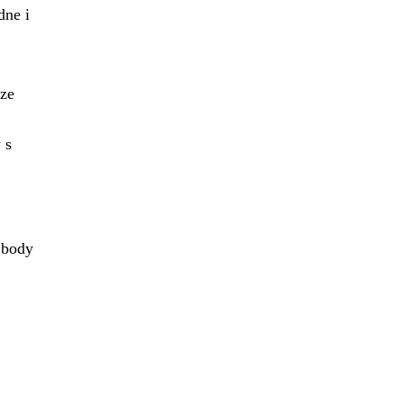
dne i
lze
 s
 body