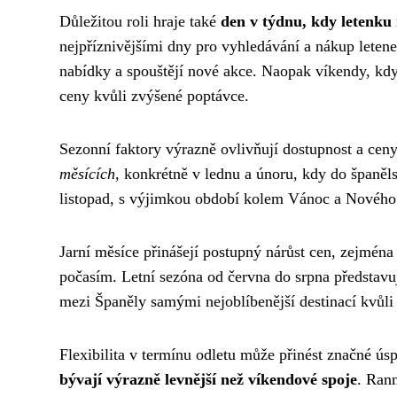
Důležitou roli hraje také
den v týdnu, kdy letenku
nejpříznivějšími dny pro vyhledávání a nákup letene
nabídky a spouštějí nové akce. Naopak víkendy, kdy 
ceny kvůli zvýšené poptávce.
Sezonní faktory výrazně ovlivňují dostupnost a cen
měsících
, konkrétně v lednu a únoru, kdy do španěl
listopad, s výjimkou období kolem Vánoc a Nového
Jarní měsíce přinášejí postupný nárůst cen, zejmé
počasím. Letní sezóna od června do srpna představu
mezi Španěly samými nejoblíbenější destinací kvůl
Flexibilita v termínu odletu může přinést značné ús
bývají výrazně levnější než víkendové spoje
. Rann