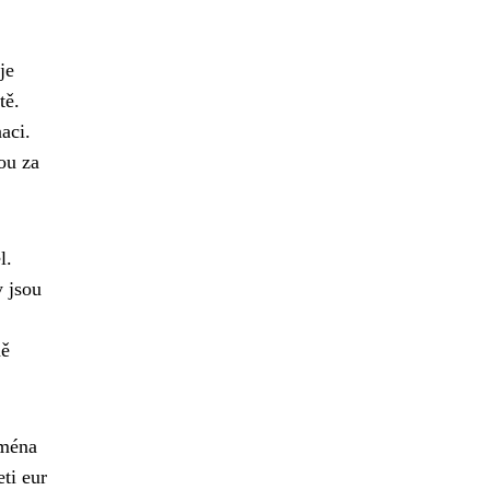
je
tě.
aci.
ou za
l.
y jsou
ně
jména
ti eur