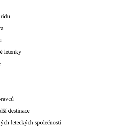
dridu
ra
u
é letenky
e
pravců
ší destinace
ých leteckých společností