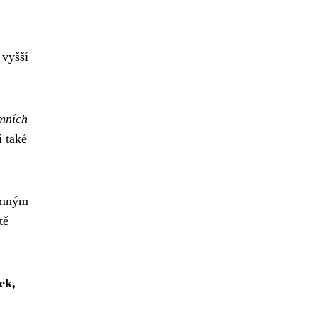
 vyšší
imních
í také
jemným
tě
ek,