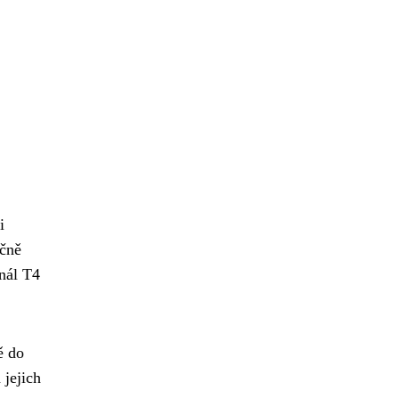
i
očně
inál T4
ě do
 jejich