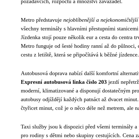
požadavcích, rozpočtu a množství zavazadel.
Metro představuje
nejoblíbenější a nejekonomičtější
všechny terminály s hlavními přestupními stanicem
Jízdenka stojí pouze několik eur a cesta do centra tr
Metro funguje od šesté hodiny ranní až do půlnoci, c
cestu z letiště, která se připočítává k běžné jízdence.
Autobusová doprava nabízí další komfortní alternati
Expresní autobusová linka číslo 203
jezdí nepřetr
moderní, klimatizované a disponují dostatečným pro
autobusy odjíždějí každých patnáct až dvacet minut.
čtyřicet minut, což je o něco déle než metrem, ale n
Taxi služby jsou k dispozici před všemi terminály a
pro rodiny s dětmi nebo skupiny cestujících. Cena z