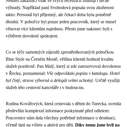
Někteří zákazníci však ve svých recenzích zmiňují i určité
výhrady. Například paní Svobodová popsala svou zkušenost
takto: Personál byl příjemný, ale čekací doba byla poměrně
dlouhá. V pobočce byl pouze jeden pracovník, který se musel
věnovat více klientům najednou. Přesto jsme nakonec byli s
výběrem dovolené spokojeni.
Co se týče samotných zájezdů zprostředkovaných pobočkou
Blue Style na Černém Mostě, většina klientů hodnotí kvalitu
služeb pozitivně. Pan Malý, který si zde zarezervoval dovolenou
v Řecku, poznamenal:
Vše odpovídalo popisu v katalogu. Hotel
byl čistý, strava výborná a delegát velmi ochotný.
Určitě využiji
služeb této cestovní kanceláře i v budoucnu.
Rodina Kovářových, která cestovala s dětmi do Turecka, ocenila
především komplexní informace poskytnuté před odletem:
Pracovnice nám dala všechny potřebné informace o destinaci,
včetně tipů na výlety a aktivit pro děti.
Díky tomu jsme byli na