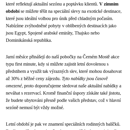
které reflektují aktuální sezónu a poptávku klientů.
V zimním
období
se můžete těšit na speciální slevy na exotické destinace,
které jsou ideální volbou pro únik před chladným počasím.
Nabízíme zvýhodněné pobyty v oblíbených destinacích jako
jsou Egypt, Spojené arabské emiráty, Thajsko nebo
Dominikánská republika.
Jarní měsíce přinášejí do naší pobočky na Černém Mostě akce
typu first minute, kdy si můžete zajistit letní dovolenou s
předstihem a využít tak výrazných slev, které mohou dosahovat
až 30% z běžné ceny zájezdu.
Tyto nabídky jsou časově
omezené
, proto doporučujeme sledovat naše aktuální nabídky a
neváhat s rezervací. Kromě finanční úspory získáte také jistotu,
že budete ubytováni přesně podle vašich představ, což v hlavní
sezóně nemusí být vždy možné.
Letní období je pak ve znamení speciálních rodinných balíčků.