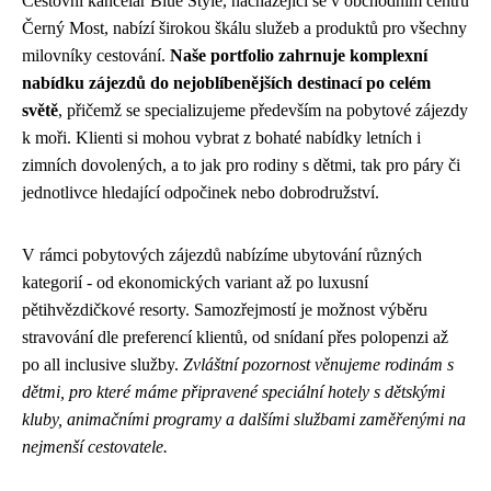
Cestovní kancelář Blue Style, nacházející se v obchodním centru
Černý Most, nabízí širokou škálu služeb a produktů pro všechny
milovníky cestování.
Naše portfolio zahrnuje komplexní
nabídku zájezdů do nejoblíbenějších destinací po celém
světě
, přičemž se specializujeme především na pobytové zájezdy
k moři. Klienti si mohou vybrat z bohaté nabídky letních i
zimních dovolených, a to jak pro rodiny s dětmi, tak pro páry či
jednotlivce hledající odpočinek nebo dobrodružství.
V rámci pobytových zájezdů nabízíme ubytování různých
kategorií - od ekonomických variant až po luxusní
pětihvězdičkové resorty. Samozřejmostí je možnost výběru
stravování dle preferencí klientů, od snídaní přes polopenzi až
po all inclusive služby.
Zvláštní pozornost věnujeme rodinám s
dětmi, pro které máme připravené speciální hotely s dětskými
kluby, animačními programy a dalšími službami zaměřenými na
nejmenší cestovatele.