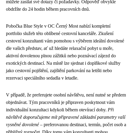
můžete zasílat své dotazy či požadavky. Odpověď obvykle
obdržíte do 24 hodin během pracovních dnů.
Pobočka Blue Style v OC Černý Most nabízí kompletní
portfolio služeb této oblíbené cestovní kanceláře. Zkušení
cestovní konzultanti vám pomohou s výběrem ideální dovolené
dle vašich představ, ať už hledáte relaxační pobyt u moře,
aktivní dovolenou plnou zážitků nebo poznávací zájezd do
exotických destinací. Na místě lze sjednat i doplňkové služby
jako cestovní pojištění, zajištění parkování na letišti nebo
rezervaci speciálního sedadla v letadle.
V případě, že preferujete osobní návštěvu, není nutné se předem
objednávat. Tým pracovníků je připraven poskytnout vám
individuální konzultaci kdykoli během otevírací doby.
Při
návštěvě doporučujeme mít připravené základní parametry vaší
vysněné dovolené
– preferovanou destinaci, termín, počet osob a
přibližný rozpočet. Díky tomu vám konzultanti mohou