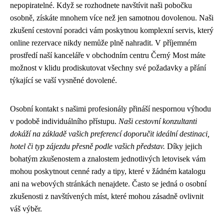
nepopiratelné. Když se rozhodnete navštívit naši pobočku
osobně, získáte mnohem více než jen samotnou dovolenou. Naši
zkušení cestovní poradci vám poskytnou komplexní servis, který
online rezervace nikdy nemůže plně nahradit. V příjemném
prostředí naší kanceláře v obchodním centru Černý Most máte
možnost v klidu prodiskutovat všechny své požadavky a přání
týkající se vaší vysněné dovolené.
Osobní kontakt s našimi profesionály přináší nespornou výhodu
v podobě individuálního přístupu.
Naši cestovní konzultanti
dokáží na základě vašich preferencí doporučit ideální destinaci,
hotel či typ zájezdu přesně podle vašich představ.
Díky jejich
bohatým zkušenostem a znalostem jednotlivých letovisek vám
mohou poskytnout cenné rady a tipy, které v žádném katalogu
ani na webových stránkách nenajdete. Často se jedná o osobní
zkušenosti z navštívených míst, které mohou zásadně ovlivnit
váš výběr.