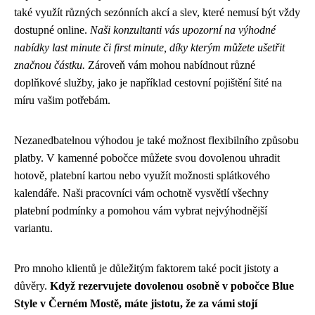
také využít různých sezónních akcí a slev, které nemusí být vždy
dostupné online.
Naši konzultanti vás upozorní na výhodné
nabídky last minute či first minute, díky kterým můžete ušetřit
značnou částku.
Zároveň vám mohou nabídnout různé
doplňkové služby, jako je například cestovní pojištění šité na
míru vašim potřebám.
Nezanedbatelnou výhodou je také možnost flexibilního způsobu
platby. V kamenné pobočce můžete svou dovolenou uhradit
hotově, platební kartou nebo využít možnosti splátkového
kalendáře. Naši pracovníci vám ochotně vysvětlí všechny
platební podmínky a pomohou vám vybrat nejvýhodnější
variantu.
Pro mnoho klientů je důležitým faktorem také pocit jistoty a
důvěry.
Když rezervujete dovolenou osobně v pobočce Blue
Style v Černém Mostě, máte jistotu, že za vámi stojí