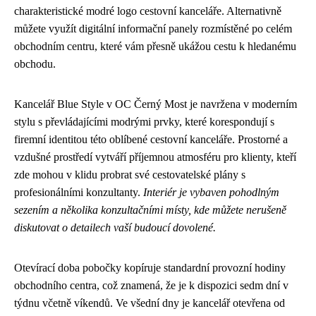
charakteristické modré logo cestovní kanceláře. Alternativně
můžete využít digitální informační panely rozmístěné po celém
obchodním centru, které vám přesně ukážou cestu k hledanému
obchodu.
Kancelář Blue Style v OC Černý Most je navržena v moderním
stylu s převládajícími modrými prvky, které korespondují s
firemní identitou této oblíbené cestovní kanceláře. Prostorné a
vzdušné prostředí vytváří příjemnou atmosféru pro klienty, kteří
zde mohou v klidu probrat své cestovatelské plány s
profesionálními konzultanty.
Interiér je vybaven pohodlným
sezením a několika konzultačními místy, kde můžete nerušeně
diskutovat o detailech vaší budoucí dovolené.
Otevírací doba pobočky kopíruje standardní provozní hodiny
obchodního centra, což znamená, že je k dispozici sedm dní v
týdnu včetně víkendů. Ve všední dny je kancelář otevřena od