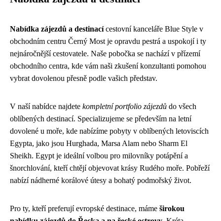
Nabídka zájezdů a destinací
cestovní kanceláře Blue Style v
obchodním centru Černý Most je opravdu pestrá a uspokojí i ty
nejnáročnější cestovatele. Naše pobočka se nachází v přízemí
obchodního centra, kde vám naši zkušení konzultanti pomohou
vybrat dovolenou přesně podle vašich představ.
V naší nabídce najdete
kompletní portfolio zájezdů
do všech
oblíbených destinací. Specializujeme se především na letní
dovolené u moře, kde nabízíme pobyty v oblíbených letoviscích
Egypta, jako jsou Hurghada, Marsa Alam nebo Sharm El
Sheikh. Egypt je ideální volbou pro milovníky potápění a
šnorchlování, kteří chtějí objevovat krásy Rudého moře. Pobřeží
nabízí nádherné korálové útesy a bohatý podmořský život.
Pro ty, kteří preferují evropské destinace, máme
širokou
nabídku zájezdů do Řecka a na řecké ostrovy
. Kréta,