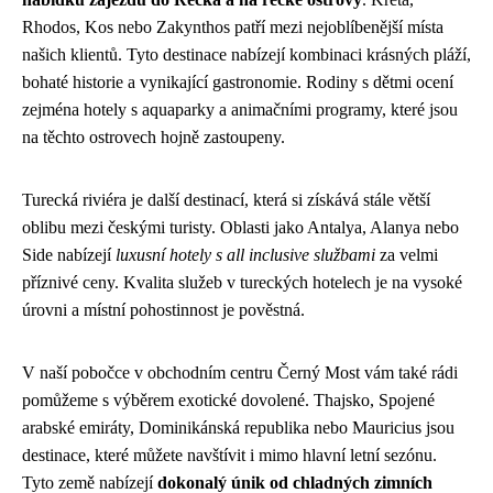
Rhodos, Kos nebo Zakynthos patří mezi nejoblíbenější místa
našich klientů. Tyto destinace nabízejí kombinaci krásných pláží,
bohaté historie a vynikající gastronomie. Rodiny s dětmi ocení
zejména hotely s aquaparky a animačními programy, které jsou
na těchto ostrovech hojně zastoupeny.
Turecká riviéra je další destinací, která si získává stále větší
oblibu mezi českými turisty. Oblasti jako Antalya, Alanya nebo
Side nabízejí
luxusní hotely s all inclusive službami
za velmi
příznivé ceny. Kvalita služeb v tureckých hotelech je na vysoké
úrovni a místní pohostinnost je pověstná.
V naší pobočce v obchodním centru Černý Most vám také rádi
pomůžeme s výběrem exotické dovolené. Thajsko, Spojené
arabské emiráty, Dominikánská republika nebo Mauricius jsou
destinace, které můžete navštívit i mimo hlavní letní sezónu.
Tyto země nabízejí
dokonalý únik od chladných zimních