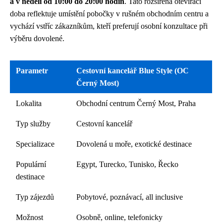
a v neděli od 10:00 do 20:00 hodin
. Tato rozšířená otevírací
doba reflektuje umístění pobočky v rušném obchodním centru a
vychází vstříc zákazníkům, kteří preferují osobní konzultace při
výběru dovolené.
Parametr
Cestovní kancelář Blue Style (OC
Černý Most)
Lokalita
Obchodní centrum Černý Most, Praha
Typ služby
Cestovní kancelář
Specializace
Dovolená u moře, exotické destinace
Populární
Egypt, Turecko, Tunisko, Řecko
destinace
Typ zájezdů
Pobytové, poznávací, all inclusive
Možnost
Osobně, online, telefonicky