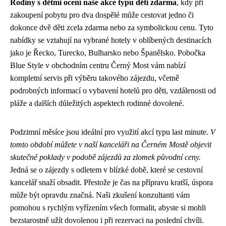
Rodiny s dětmi ocení naše akce typu děti zdarma
, kdy při
zakoupení pobytu pro dva dospělé může cestovat jedno či
dokonce dvě děti zcela zdarma nebo za symbolickou cenu. Tyto
nabídky se vztahují na vybrané hotely v oblíbených destinacích
jako je Řecko, Turecko, Bulharsko nebo Španělsko. Pobočka
Blue Style v obchodním centru Černý Most vám nabízí
kompletní servis při výběru takového zájezdu, včetně
podrobných informací o vybavení hotelů pro děti, vzdálenosti od
pláže a dalších důležitých aspektech rodinné dovolené.
Podzimní měsíce jsou ideální pro využití akcí typu last minute.
V
tomto období můžete v naší kanceláři na Černém Mostě objevit
skutečné poklady v podobě zájezdů za zlomek původní ceny.
Jedná se o zájezdy s odletem v blízké době, které se cestovní
kancelář snaží obsadit. Přestože je čas na přípravu kratší, úspora
může být opravdu značná. Naši zkušení konzultanti vám
pomohou s rychlým vyřízením všech formalit, abyste si mohli
bezstarostně užít dovolenou i při rezervaci na poslední chvíli.