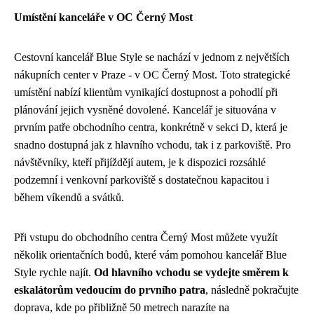
Umístění kanceláře v OC Černý Most
Cestovní kancelář Blue Style se nachází v jednom z největších
nákupních center v Praze - v OC Černý Most. Toto strategické
umístění nabízí klientům vynikající dostupnost a pohodlí při
plánování jejich vysněné dovolené. Kancelář je situována v
prvním patře obchodního centra, konkrétně v sekci D, která je
snadno dostupná jak z hlavního vchodu, tak i z parkoviště. Pro
návštěvníky, kteří přijíždějí autem, je k dispozici rozsáhlé
podzemní i venkovní parkoviště s dostatečnou kapacitou i
během víkendů a svátků.
Při vstupu do obchodního centra Černý Most můžete využít
několik orientačních bodů, které vám pomohou kancelář Blue
Style rychle najít.
Od hlavního vchodu se vydejte směrem k
eskalátorům vedoucím do prvního patra
, následně pokračujte
doprava, kde po přibližně 50 metrech narazíte na