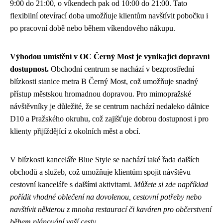
9:00 do 21:00, o víkendech pak od 10:00 do 21:00. Tato
flexibilní otevírací doba umožňuje klientům navštívit pobočku i
po pracovní době nebo během víkendového nákupu.
Výhodou umístění v OC Černý Most je vynikající dopravní
dostupnost.
Obchodní centrum se nachází v bezprostřední
blízkosti stanice metra B Černý Most, což umožňuje snadný
přístup městskou hromadnou dopravou. Pro mimopražské
návštěvníky je důležité, že se centrum nachází nedaleko dálnice
D10 a Pražského okruhu, což zajišťuje dobrou dostupnost i pro
klienty přijíždějící z okolních měst a obcí.
V blízkosti kanceláře Blue Style se nachází také řada dalších
obchodů a služeb, což umožňuje klientům spojit návštěvu
cestovní kanceláře s dalšími aktivitami.
Můžete si zde například
pořídit vhodné oblečení na dovolenou, cestovní potřeby nebo
navštívit některou z mnoha restaurací či kaváren pro občerstvení
během plánování vaší cesty.