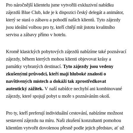
Pro náročnější klientelu jsme vytvořili exkluzivní nabídku
zájezdů Blue Club, kde je k dispozici český delegát a animátor,
který se stará o zábavu a pohodlí našich klientů. Tyto zájezdy
jsou ideální volbou pro ty, kteří chtějí mít jistotu kvalitního
servisu a zábavy přímo v hotelu.
Kromě klasických pobytových zájezdů nabízíme také poznávací
zájezdy, během kterých mohou klienti objevovat krásy a
památky vybraných destinací.
Tyto zájezdy jsou vedeny
zkušenými průvodci, kteří mají hluboké znalosti o
navštívených místech a dokáží tak zprostředkovat
autentický zážitek.
V naší nabídce nechybí ani kombinované
zájezdy, které spojují pobyt u moře s poznáváním okolí.
Pro ty, kteří preferují individuální cestování, nabízíme možnost
sestavení zájezdu na míru. Naši zkušení konzultanti pomohou
klientům vytvořit dovolenou přesně podle jejich představ, ať už