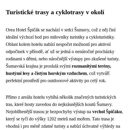
Turistické trasy a cyklotrasy v okolí
Orea Hotel Špičák se nachází v srdci Šumavy, což z něj činí
ideální výchozí bod pro milovníky turistiky a cykloturistiky.
Oblast kolem hotelu nabízí nespočet možností pro aktivní
odpočinek v přírodě, ať už se jedná o nenáročné procházky
rodinami s dětmi, nebo náročnější výstupy pro zkušené turisty.
Šumavská krajina je proslulá svými
rozmanitými terény,
hustými lesy a čistým horským vzduchem
, což vytváří
perfektní prostředí pro outdoorové aktivity po celý rok.
Přímo z areálu hotelu vybíhá několik značených turistických
tras, které hosty zavedou do nejkrásnějších koutů Šumavy.
Nejoblíbenější trasou je bezpochyby výstup na
vrchol Špičáku
,
který se tyčí do výšky 1202 metrů nad mořem. Tato trasa je
vhodná i pro méně zdatné turisty a nabízí úchvatné výhledy na