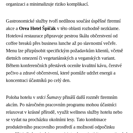
organizaci a minimalizuje riziko komplikací.
Gastronomické služby tvoří nedílnou součást úspěšné firemní
akce a
Orea Hotel Špičák
v této oblasti rozhodně nezklame.
Hotelová restaurace připravuje pestrou škálu občerstvení od
coffee breaků přes business lunche až po slavnostní večeře.
Menu lze přizpůsobit specifickým požadavkům klientů, včetně
dietních omezení či vegetariánských a veganských variant.
Během konferenčních přestávek oceníte kvalitní kávu, čerstvé
pečivo a zdravé občerstvení, které pomůže udržet energii a
koncentraci účastníků po celý den.
Poloha hotelu v
srdci Šumavy
přináší další rozměr firemním
akcím. Po náročném pracovním programu mohou účastníci
relaxovat v krásné přírodě, využít wellness služby hotelu nebo
se vydat na procházku okolními lesy. Tato kombinace
produktivního pracovního prostředí a možností odpočinku