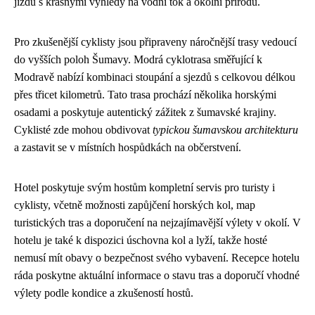
jízdu s krásnými výhledy na vodní tok a okolní přírodu.
Pro zkušenější cyklisty jsou připraveny náročnější trasy vedoucí
do vyšších poloh Šumavy. Modrá cyklotrasa směřující k
Modravě nabízí kombinaci stoupání a sjezdů s celkovou délkou
přes třicet kilometrů. Tato trasa prochází několika horskými
osadami a poskytuje autentický zážitek z šumavské krajiny.
Cyklisté zde mohou obdivovat
typickou šumavskou architekturu
a zastavit se v místních hospůdkách na občerstvení.
Hotel poskytuje svým hostům kompletní servis pro turisty i
cyklisty, včetně možnosti zapůjčení horských kol, map
turistických tras a doporučení na nejzajímavější výlety v okolí. V
hotelu je také k dispozici úschovna kol a lyží, takže hosté
nemusí mít obavy o bezpečnost svého vybavení. Recepce hotelu
ráda poskytne aktuální informace o stavu tras a doporučí vhodné
výlety podle kondice a zkušeností hostů.