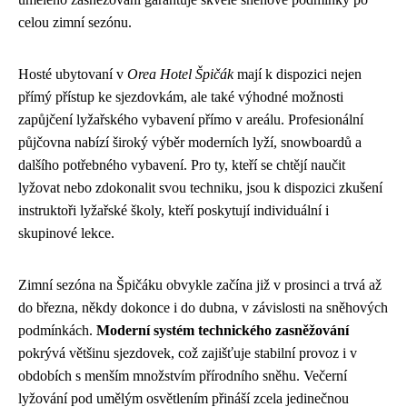
celou zimní sezónu.
Hosté ubytovaní v
Orea Hotel Špičák
mají k dispozici nejen
přímý přístup ke sjezdovkám, ale také výhodné možnosti
zapůjčení lyžařského vybavení přímo v areálu. Profesionální
půjčovna nabízí široký výběr moderních lyží, snowboardů a
dalšího potřebného vybavení. Pro ty, kteří se chtějí naučit
lyžovat nebo zdokonalit svou techniku, jsou k dispozici zkušení
instruktoři lyžařské školy, kteří poskytují individuální i
skupinové lekce.
Zimní sezóna na Špičáku obvykle začína již v prosinci a trvá až
do března, někdy dokonce i do dubna, v závislosti na sněhových
podmínkách.
Moderní systém technického zasněžování
pokrývá většinu sjezdovek, což zajišťuje stabilní provoz i v
obdobích s menším množstvím přírodního sněhu. Večerní
lyžování pod umělým osvětlením přináší zcela jedinečnou