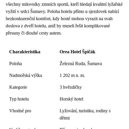
všechny milovníky zimních sportů, kteří hledají kvalitní lyžařské
vyžití v srdci Šumavy. Poloha hotelu přímo u sjezdovek nabízí
bezkonkurenční komfort, kdy hosté mohou vyrazit na svah
doslova z dveří hotelu, aniž by museli řešit komplikované
přesuny či dlouhé cesty autem.
Charakteristika
Orea Hotel Špičák
Poloha
Železná Ruda, Šumava
Nadmořská výška
1 202 m n. m.
Kategorie
3 hvězdičky
Typ hotelu
Horský hotel
Vhodné pro
Lyžování, turistiku, rodiny s
dětmi