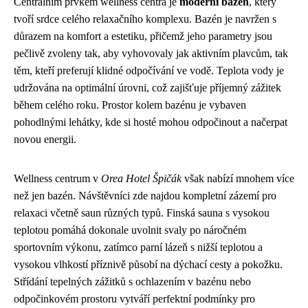
Centrálním prvkem wellness centra je
moderní bazén
, který
tvoří srdce celého relaxačního komplexu. Bazén je navržen s
důrazem na komfort a estetiku, přičemž jeho parametry jsou
pečlivě zvoleny tak, aby vyhovovaly jak aktivním plavcům, tak
těm, kteří preferují klidné odpočívání ve vodě. Teplota vody je
udržována na optimální úrovni, což zajišťuje příjemný zážitek
během celého roku. Prostor kolem bazénu je vybaven
pohodlnými lehátky, kde si hosté mohou odpočinout a načerpat
novou energii.
Wellness centrum v
Orea Hotel Špičák
však nabízí mnohem více
než jen bazén. Návštěvníci zde najdou kompletní zázemí pro
relaxaci včetně saun různých typů. Finská sauna s vysokou
teplotou pomáhá dokonale uvolnit svaly po náročném
sportovním výkonu, zatímco parní lázeň s nižší teplotou a
vysokou vlhkostí příznivě působí na dýchací cesty a pokožku.
Střídání tepelných zážitků s ochlazením v bazénu nebo
odpočinkovém prostoru vytváří perfektní podmínky pro