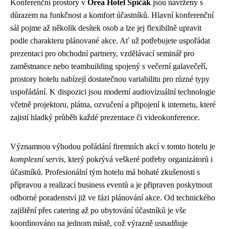
Konferenční prostory v
Orea Hotel Špičák
jsou navrženy s
důrazem na funkčnost a komfort účastníků. Hlavní konferenční
sál pojme až několik desítek osob a lze jej flexibilně upravit
podle charakteru plánované akce. Ať už potřebujete uspořádat
prezentaci pro obchodní partnery, vzdělávací seminář pro
zaměstnance nebo teambuilding spojený s večerní galavečeří,
prostory hotelu nabízejí dostatečnou variabilitu pro různé typy
uspořádání. K dispozici jsou moderní audiovizuální technologie
včetně projektoru, plátna, ozvučení a připojení k internetu, které
zajistí hladký průběh každé prezentace či videokonference.
Významnou výhodou pořádání firemních akcí v tomto hotelu je
komplexní servis
, který pokrývá veškeré potřeby organizátorů i
účastníků. Profesionální tým hotelu má bohaté zkušenosti s
přípravou a realizací business eventů a je připraven poskytnout
odborné poradenství již ve fázi plánování akce. Od technického
zajištění přes catering až po ubytování účastníků je vše
koordinováno na jednom místě, což výrazně usnadňuje