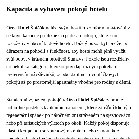
Kapacita a vybavení pokojů hotelu
Orea Hotel Špičák
nabízí svým hostům komfortní ubytování v
celkové kapacitě přibližně sto padesáti pokojů, které jsou
rozloženy v hlavní budově hotelu. Každý pokoj byl navržen s
důrazem na pohodlí a funkčnost, aby hosté mohli plně využít
svůj pobyt v krásném prostředí Šumavy. Pokoje jsou rozděleny
do několika kategorií, které odpovídají různým potřebám a
preferencím návštěvníků, od standardních dvoulůžkových
pokojů až po prostornější apartmány vhodné pro rodiny s dětmi.
Standardní vybavení pokojů v
Orea Hotel Špičák
zahrnuje
pohodlné postele s kvalitními matracemi, které zajišťují klidný a
regenerační spánek po náročném dni stráveném na sjezdovkách
nebo při turistických výletech po okolí. Každý pokoj disponuje
vlastní koupelnou se sprchovým koutem nebo vanou, kde
najdete základní hygienické potřeby včetně ručníků a toaletních