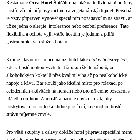
Restaurace
Orea Hotel Špičák
dbá také na individuální potřeby
hostů, včetně přípravy dietních a vegetariánských jídel. Personál
je vždy připraven vyhovět speciálním požadavkům na stravu, ať
už se jedná o alergie, intolerance nebo osobní preference. Tato
flexibilita a ochota vyjít vstříc hostům je jedním z pilířů
gastronomických služeb hotelu.
Kromě hlavní restaurace nabízí hotel také
útulný hotelový bar
,
kde si hosté mohou vychutnat širokou škálu nápojů, od
alkoholických koktejlů přes kvalitní vína až po nealkoholické
nápoje a kávu. Bar slouží jako ideální místo pro relaxaci po
celodenních aktivitách na horách nebo pro příjemné posezení s
přáteli a rodinou. Atmosféra baru je navržena tak, aby
poskytovala pohodlné a klidné prostředí, kde mohou hosté
strávit příjemné chvíle.
Pro větší skupiny a oslavy dokáže hotel připravit speciální menu
a zajistit kompletní gastronomické služby pro různé společenské