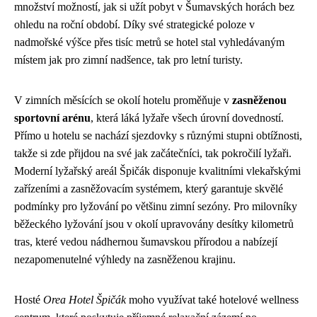
množství možností, jak si užít pobyt v Šumavských horách bez
ohledu na roční období. Díky své strategické poloze v
nadmořské výšce přes tisíc metrů se hotel stal vyhledávaným
místem jak pro zimní nadšence, tak pro letní turisty.
V zimních měsících se okolí hotelu proměňuje v
zasněženou
sportovní arénu
, která láká lyžaře všech úrovní dovedností.
Přímo u hotelu se nachází sjezdovky s různými stupni obtížnosti,
takže si zde přijdou na své jak začátečníci, tak pokročilí lyžaři.
Moderní lyžařský areál Špičák disponuje kvalitními vlekařskými
zařízeními a zasněžovacím systémem, který garantuje skvělé
podmínky pro lyžování po většinu zimní sezóny. Pro milovníky
běžeckého lyžování jsou v okolí upravovány desítky kilometrů
tras, které vedou nádhernou šumavskou přírodou a nabízejí
nezapomenutelné výhledy na zasněženou krajinu.
Hosté
Orea Hotel Špičák
moho využívat také hotelové wellness