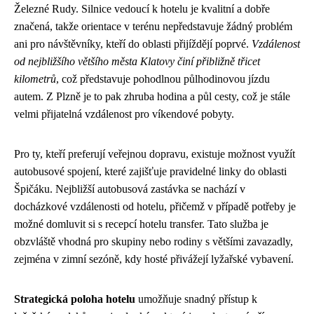
Železné Rudy. Silnice vedoucí k hotelu je kvalitní a dobře
značená, takže orientace v terénu nepředstavuje žádný problém
ani pro návštěvníky, kteří do oblasti přijíždějí poprvé.
Vzdálenost
od nejbližšího většího města Klatovy činí přibližně třicet
kilometrů
, což představuje pohodlnou půlhodinovou jízdu
autem. Z Plzně je to pak zhruba hodina a půl cesty, což je stále
velmi přijatelná vzdálenost pro víkendové pobyty.
Pro ty, kteří preferují veřejnou dopravu, existuje možnost využít
autobusové spojení, které zajišťuje pravidelné linky do oblasti
Špičáku. Nejbližší autobusová zastávka se nachází v
docházkové vzdálenosti od hotelu, přičemž v případě potřeby je
možné domluvit si s recepcí hotelu transfer. Tato služba je
obzvláště vhodná pro skupiny nebo rodiny s většími zavazadly,
zejména v zimní sezóně, kdy hosté přivážejí lyžařské vybavení.
Strategická poloha hotelu
umožňuje snadný přístup k