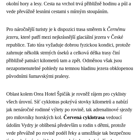
okolní hory a lesy. Cesta na vrchol trvá přibližně hodinu a půl a
vede převážně lesními cestami s mírným stoupáním.
Pro náročnější turisty je k dispozici trasa směrem k
Černému
jezeru
, které patří mezi nejkrásnější glaciální jezera v České
republice. Tato túra vyžaduje dobrou fyzickou kondici, protože
zahrnuje několik strmých úseků a celková délka trasy činí
přibližně patnáct kilometrů tam a zpět. Odměnou však jsou
nezapomenutelné pohledy na temnou hladinu jezera obklopenou
původními šumavskými pralesy.
Oblast kolem Orea Hotel Špičák je rovněž rájem pro cyklisty
všech úrovní. Síť cyklotras pokrývá stovky kilometrů a nabízí
jak nenáročné rodinné výlety po rovině, tak adrenalinové sjezdy
pro milovníky horských kol.
Červená cyklotrasa
vedoucí
údolím Vydry je oblíbená především u rodin s dětmi, protože
vede převážně po rovině podél řeky a umožňuje tak bezpečnou