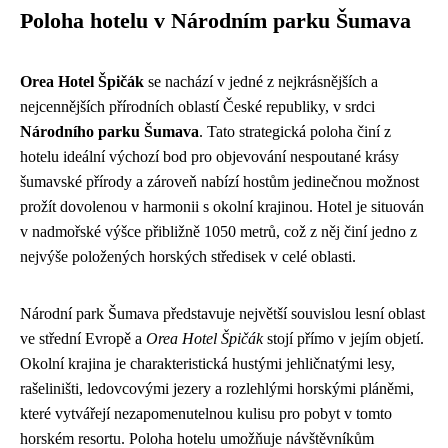
Poloha hotelu v Národním parku Šumava
Orea Hotel Špičák
se nachází v jedné z nejkrásnějších a
nejcennějších přírodních oblastí České republiky, v srdci
Národního parku Šumava
. Tato strategická poloha činí z
hotelu ideální výchozí bod pro objevování nespoutané krásy
šumavské přírody a zároveň nabízí hostům jedinečnou možnost
prožít dovolenou v harmonii s okolní krajinou. Hotel je situován
v nadmořské výšce přibližně 1050 metrů, což z něj činí jedno z
nejvýše položených horských středisek v celé oblasti.
Národní park Šumava představuje největší souvislou lesní oblast
ve střední Evropě a
Orea Hotel Špičák
stojí přímo v jejím objetí.
Okolní krajina je charakteristická hustými jehličnatými lesy,
rašeliništi, ledovcovými jezery a rozlehlými horskými pláněmi,
které vytvářejí nezapomenutelnou kulisu pro pobyt v tomto
horském resortu. Poloha hotelu umožňuje návštěvníkům