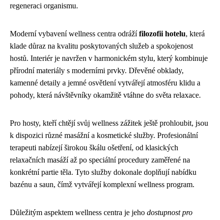
regeneraci organismu.
Moderní vybavení wellness centra odráží
filozofii hotelu
, která
klade důraz na kvalitu poskytovaných služeb a spokojenost
hostů. Interiér je navržen v harmonickém stylu, který kombinuje
přírodní materiály s moderními prvky. Dřevěné obklady,
kamenné detaily a jemné osvětlení vytvářejí atmosféru klidu a
pohody, která návštěvníky okamžitě vtáhne do světa relaxace.
Pro hosty, kteří chtějí svůj wellness zážitek ještě prohloubit, jsou
k dispozici různé masážní a kosmetické služby. Profesionální
terapeuti nabízejí širokou škálu ošetření, od klasických
relaxačních masáží až po speciální procedury zaměřené na
konkrétní partie těla. Tyto služby dokonale doplňují nabídku
bazénu a saun, čímž vytvářejí komplexní wellness program.
Důležitým aspektem wellness centra je jeho
dostupnost pro