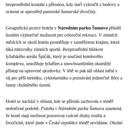
bezprostřední kontakt s přírodou, kdy stačí vykročit z budovy a
octnout se uprostřed panenské šumavské divočiny.
Geografická pozice hotelu v
Národním parku Šumava
přináší
hostům výjimečné možnosti pro celoroční rekreaci. V zimních
měsících se okolí hotelu proměňuje v zasněženou krajinu, která
láká milovníky zimních sportů. Bezprostřední blízkost
lyžařského areálu Špičák, který je součástí hotelového
komplexu, umožňuje lyžařům a snowboardistům okamžitý
přístup na upravené sjezdovky. V létě se pak táž oblast mění v
ráj pro pěší turistiku, cykloturistiku a poznávání jedinečné flóry a
fauny chráněného území.
Hotel se nachází v oblasti, kde se příroda zachovala v téměř
nedotčené podobě.
Poloha v Národním parku Šumava
znamená,
že hosté mají možnost pozorovat vzácné druhy rostlin a
živočichů, které jinde v České republice téměř nevídáme. Okolní