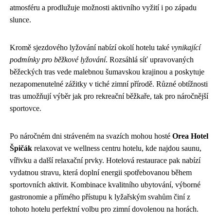
atmosféru a prodlužuje možnosti aktivního vyžití i po západu
slunce.
Kromě sjezdového lyžování nabízí okolí hotelu také
vynikající
podmínky pro běžkové lyžování
. Rozsáhlá síť upravovaných
běžeckých tras vede malebnou šumavskou krajinou a poskytuje
nezapomenutelné zážitky v tiché zimní přírodě. Různé obtížnosti
tras umožňují výběr jak pro rekreační běžkaře, tak pro náročnější
sportovce.
Po náročném dni stráveném na svazích mohou hosté
Orea Hotel
Špičák
relaxovat ve wellness centru hotelu, kde najdou saunu,
vířivku a další relaxační prvky. Hotelová restaurace pak nabízí
vydatnou stravu, která doplní energii spotřebovanou během
sportovních aktivit. Kombinace kvalitního ubytování, výborné
gastronomie a přímého přístupu k lyžařským svahům činí z
tohoto hotelu perfektní volbu pro zimní dovolenou na horách.