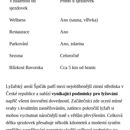
Vzdálenost od
Přímo u sjezdovek
sjezdovek
Wellness
Ano (sauna, vířivka)
Restaurace
Ano
Parkování
Ano, zdarma
Sezona
Celoročně
Blízkost Bavorska
Cca 5 km od hranic
Lyžařský areál Špičák patří mezi nejoblíbenější zimní střediska v
České republice a nabízí
vynikající podmínky pro lyžování
napříč všemi úrovněmi dovedností. Začátečníci zde ocení mírné
svahy s kvalitním zasněžováním, zatímco pokročilí lyžaři si
mohou vychutnat náročnější tratě s větším převýšením. Celková
délka sjezdovek přesahuje několik kilometrů a moderní systém
umělého zasněžování garantuje skvělé sněhové podmínky po