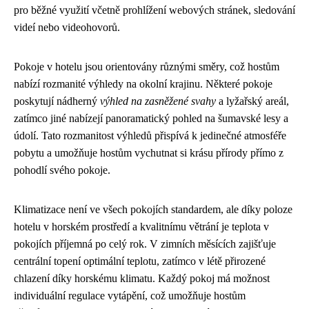
pro běžné využití včetně prohlížení webových stránek, sledování
videí nebo videohovorů.
Pokoje v hotelu jsou orientovány různými směry, což hostům
nabízí rozmanité výhledy na okolní krajinu. Některé pokoje
poskytují nádherný
výhled na zasněžené svahy
a lyžařský areál,
zatímco jiné nabízejí panoramatický pohled na šumavské lesy a
údolí. Tato rozmanitost výhledů přispívá k jedinečné atmosféře
pobytu a umožňuje hostům vychutnat si krásu přírody přímo z
pohodlí svého pokoje.
Klimatizace není ve všech pokojích standardem, ale díky poloze
hotelu v horském prostředí a kvalitnímu větrání je teplota v
pokojích příjemná po celý rok. V zimních měsících zajišťuje
centrální topení optimální teplotu, zatímco v létě přirozené
chlazení díky horskému klimatu. Každý pokoj má možnost
individuální regulace vytápění, což umožňuje hostům