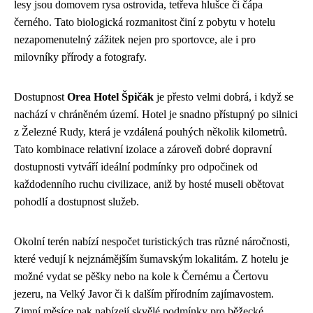
lesy jsou domovem rysa ostrovida, tetřeva hlušce či čápa
černého. Tato biologická rozmanitost činí z pobytu v hotelu
nezapomenutelný zážitek nejen pro sportovce, ale i pro
milovníky přírody a fotografy.
Dostupnost
Orea Hotel Špičák
je přesto velmi dobrá, i když se
nachází v chráněném území. Hotel je snadno přístupný po silnici
z Železné Rudy, která je vzdálená pouhých několik kilometrů.
Tato kombinace relativní izolace a zároveň dobré dopravní
dostupnosti vytváří ideální podmínky pro odpočinek od
každodenního ruchu civilizace, aniž by hosté museli obětovat
pohodlí a dostupnost služeb.
Okolní terén nabízí nespočet turistických tras různé náročnosti,
které vedují k nejznámějším šumavským lokalitám. Z hotelu je
možné vydat se pěšky nebo na kole k Černému a Čertovu
jezeru, na Velký Javor či k dalším přírodním zajímavostem.
Zimní měsíce pak nabízejí skvělé podmínky pro běžecké