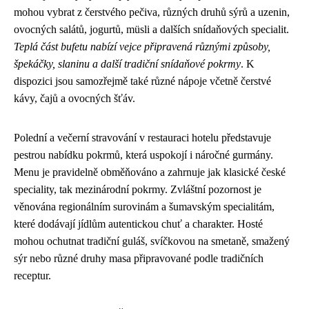
mohou vybrat z čerstvého pečiva, různých druhů sýrů a uzenin,
ovocných salátů, jogurtů, müsli a dalších snídaňových specialit.
Teplá část bufetu nabízí vejce připravená různými způsoby,
špekáčky, slaninu a další tradiční snídaňové pokrmy
. K
dispozici jsou samozřejmě také různé nápoje včetně čerstvé
kávy, čajů a ovocných šťáv.
Polední a večerní stravování v restauraci hotelu představuje
pestrou nabídku pokrmů, která uspokojí i náročné gurmány.
Menu je pravidelně obměňováno a zahrnuje jak klasické české
speciality, tak mezinárodní pokrmy. Zvláštní pozornost je
věnována regionálním surovinám a šumavským specialitám,
které dodávají jídlům autentickou chuť a charakter. Hosté
mohou ochutnat tradiční guláš, svíčkovou na smetaně, smažený
sýr nebo různé druhy masa připravované podle tradičních
receptur.