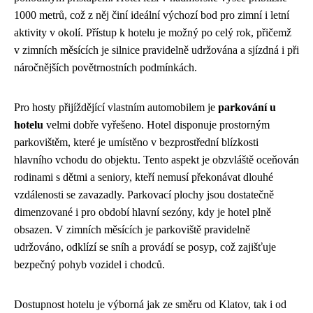
1000 metrů, což z něj činí ideální výchozí bod pro zimní i letní
aktivity v okolí. Přístup k hotelu je možný po celý rok, přičemž
v zimních měsících je silnice pravidelně udržována a sjízdná i při
náročnějších povětrnostních podmínkách.
Pro hosty přijíždějící vlastním automobilem je
parkování u
hotelu
velmi dobře vyřešeno. Hotel disponuje prostorným
parkovištěm, které je umístěno v bezprostřední blízkosti
hlavního vchodu do objektu. Tento aspekt je obzvláště oceňován
rodinami s dětmi a seniory, kteří nemusí překonávat dlouhé
vzdálenosti se zavazadly. Parkovací plochy jsou dostatečně
dimenzované i pro období hlavní sezóny, kdy je hotel plně
obsazen. V zimních měsících je parkoviště pravidelně
udržováno, odklízí se sníh a provádí se posyp, což zajišťuje
bezpečný pohyb vozidel i chodců.
Dostupnost hotelu je výborná jak ze směru od Klatov, tak i od