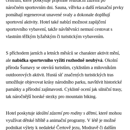
centrum, které poskytuje příjemné relaxační zázemí po
náročném sportovním dni. Sauna, vířivka a další relaxační prvky
pomáhají regenerovat unavené svaly a dokonale doplňují
sportovní aktivity. Hotel také nabízí možnost zapůjčení
sportovního vybavení, takže návštěvníci nemusí cestovat s
vlastním těžkým lyžařským či turistickým vybavením.
S příchodem jarních a letních měsíců se charakter aktivit mění,
ale
nabídka sportovního vyžití rozhodně neubývá
. Okolní
příroda Šumavy se otevírá turistům, cyklistům a milovníkům
outdoorových aktivit. Hustá síť značených turistických tras
umožňuje objevovat krásy národního parku, navštívit historické
památky a přírodní zajímavosti. Cyklisté ocení jak silniční trasy,
tak náročnější horské stezky pro mountain biking.
Hotel poskytuje
ideální zázemí pro rodiny s dětmi
, které mohou
využívat dětské hřiště a animační programy. V létě je možné
podnikat výlety k nedaleké Čertově jezu, Modravě či dalším