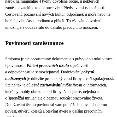
nárok na minimálně 4 týdny dovolené ročně, u některých
zaměstnavatelů je to dokonce více. Představte si ty možnosti!
Cestování, poznávání nových kultur, odpočinek u moře nebo na
horách, více času s rodinou a přáteli. To vše vám dovolená
umožňuje a dodává sílu do dalšího pracovního nasazení.
Povinnosti zaměstnance
Smlouva je ale oboustranný dokument a s právy jdou ruku v ruce
i povinnosti.
Plnění pracovních úkolů
s pečlivostí
a odpovědností je samozřejmostí. Dodržování
pokynů
nadřízených
je důležité pro hladký chod firmy a vaši spokojenost.
Stejně tak je důležité
zachovávání mlčenlivosti
o informacích,
které by mohly ohrozit chod firmy. Nebojte se, nejedná se
o špionážní thriller, ale o běžnou součást pracovního života.
Dodržování těchto povinností vám pomůže budovat si dobrou
pověst, důvěru kolegů a otevírat dveře k dalším pracovním