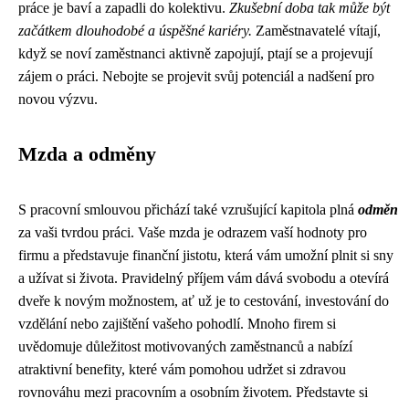
práce je baví a zapadli do kolektivu.
Zkušební doba tak může být
začátkem dlouhodobé a úspěšné kariéry.
Zaměstnavatelé vítají,
když se noví zaměstnanci aktivně zapojují, ptají se a projevují
zájem o práci. Nebojte se projevit svůj potenciál a nadšení pro
novou výzvu.
Mzda a odměny
S pracovní smlouvou přichází také vzrušující kapitola plná
odměn
za vaši tvrdou práci. Vaše mzda je odrazem vaší hodnoty pro
firmu a představuje finanční jistotu, která vám umožní plnit si sny
a užívat si života. Pravidelný příjem vám dává svobodu a otevírá
dveře k novým možnostem, ať už je to cestování, investování do
vzdělání nebo zajištění vašeho pohodlí. Mnoho firem si
uvědomuje důležitost motivovaných zaměstnanců a nabízí
atraktivní benefity, které vám pomohou udržet si zdravou
rovnováhu mezi pracovním a osobním životem. Představte si