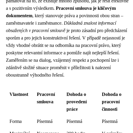
pamatovat na to, že existuje mnoho způsobů, jak je řešit efektivně
a s pozitivním výsledkem.
Pracovní smlouva je klíčovým
dokumentem
, který stanovuje práva a povinnosti obou stran –
zaměstnavatele i zaměstnance.
Důkladná znalost informací
obsažených v pracovní smlouvě
je proto zásadní pro předcházení
sporům a pro jejich konstruktivní řešení. V případě nejasností je
vždy vhodné obrátit se na odborníka na pracovní právo, který
poskytne relevantní informace a pomůže najít nejlepší řešení.
Zaměřením se na dialog, vzájemný respekt a pochopení lze i
zdánlivě složité situace proměnit v příležitosti k nalezení
oboustranně výhodného řešení.
Vlastnost
Pracovní
Dohoda o
Dohoda o
smlouva
provedení
pracovní
práce
činnosti
Forma
Písemná
Písemná
Písemná