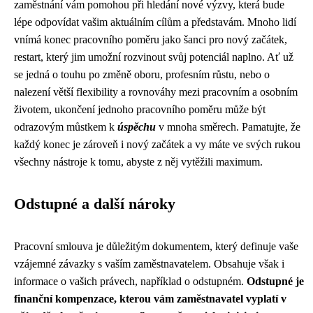
zaměstnání vám pomohou při hledání nové výzvy, která bude
lépe odpovídat vašim aktuálním cílům a představám. Mnoho lidí
vnímá konec pracovního poměru jako šanci pro nový začátek,
restart, který jim umožní rozvinout svůj potenciál naplno. Ať už
se jedná o touhu po změně oboru, profesním růstu, nebo o
nalezení větší flexibility a rovnováhy mezi pracovním a osobním
životem, ukončení jednoho pracovního poměru může být
odrazovým můstkem k
úspěchu
v mnoha směrech. Pamatujte, že
každý konec je zároveň i nový začátek a vy máte ve svých rukou
všechny nástroje k tomu, abyste z něj vytěžili maximum.
Odstupné a další nároky
Pracovní smlouva je důležitým dokumentem, který definuje vaše
vzájemné závazky s vaším zaměstnavatelem. Obsahuje však i
informace o vašich právech, například o odstupném.
Odstupné je
finanční kompenzace, kterou vám zaměstnavatel vyplatí v