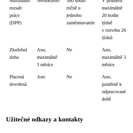
Maximální
Neomezeno
300 hodin
V průměru
rozsah
ročně u
maximálně
práce
jednoho
20 hodin
(DPP)
zaměstnavatele
týdně
v rozvrhu 26
týdnů
Zkušební
Ano,
Ne
Ano,
doba
maximálně
maximálně 3
3 měsíce
měsíce
Placená
Ano
Ne
Ano,
dovolená
poměrně k
odpracované
době
Užitečné odkazy a kontakty