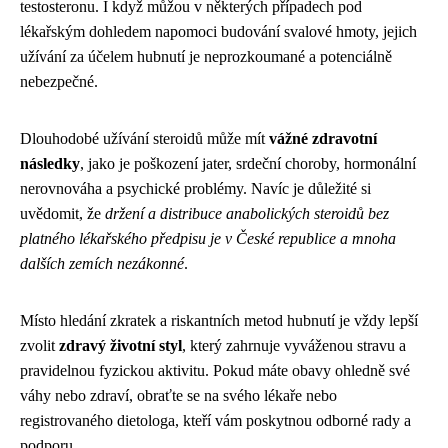
testosteronu. I když můžou v některých případech pod
lékařským dohledem napomoci budování svalové hmoty, jejich
užívání za účelem hubnutí je neprozkoumané a potenciálně
nebezpečné.
Dlouhodobé užívání steroidů může mít
vážné zdravotní
následky
, jako je poškození jater, srdeční choroby, hormonální
nerovnováha a psychické problémy. Navíc je důležité si
uvědomit, že
držení a distribuce anabolických steroidů bez
platného lékařského předpisu je v České republice a mnoha
dalších zemích nezákonné
.
Místo hledání zkratek a riskantních metod hubnutí je vždy lepší
zvolit
zdravý životní styl
, který zahrnuje vyváženou stravu a
pravidelnou fyzickou aktivitu. Pokud máte obavy ohledně své
váhy nebo zdraví, obraťte se na svého lékaře nebo
registrovaného dietologa, kteří vám poskytnou odborné rady a
podporu.