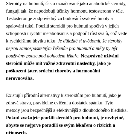
Steroidy na hubnutí, často označované jako anabolické steroidy,
fungují tak, že napodobují účinky hormonu testosteronu v těle.
Testosteron je zodpovědný za budování svalové hmoty a
spalování tuků. Použití steroidů pro hubnutí spočívá v jejich
schopnosti urychlit metabolismus a podpořit růst svalů, což vede
k rychlejšímu úbytku tuku.
Je důležité si uvědomit, že steroidy
nejsou samospasitelným řešením pro hubnutí a měly by být
používány pouze pod dohledem lékaře.
Nesprávné užívání
steroidů může mít vážné zdravotní následky, jako je
poškození jater, srdeční choroby a hormonální
nerovnováha.
Existují i ​​přírodní alternativy k steroidům pro hubnutí, jako je
zdravá strava, pravidelné cvičení a dostatek spánku. Tyto
metody jsou bezpečnější a efektivnější z dlouhodobého hlediska.
Pokud zvažujete použití steroidů pro hubnutí, je nezbytné,
abyste se nejprve poradili se svým lékařem o rizicích a
přínosech.