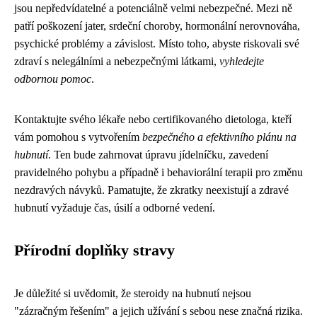
jsou nepředvídatelné a potenciálně velmi nebezpečné. Mezi ně
patří poškození jater, srdeční choroby, hormonální nerovnováha,
psychické problémy a závislost. Místo toho, abyste riskovali své
zdraví s nelegálními a nebezpečnými látkami,
vyhledejte
odbornou pomoc
.
Kontaktujte svého lékaře nebo certifikovaného dietologa, kteří
vám pomohou s vytvořením
bezpečného a efektivního plánu na
hubnutí
. Ten bude zahrnovat úpravu jídelníčku, zavedení
pravidelného pohybu a případně i behaviorální terapii pro změnu
nezdravých návyků. Pamatujte, že zkratky neexistují a zdravé
hubnutí vyžaduje čas, úsilí a odborné vedení.
Přírodní doplňky stravy
Je důležité si uvědomit, že steroidy na hubnutí nejsou
"zázračným řešením" a jejich užívání s sebou nese značná rizika.