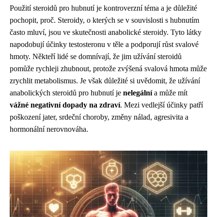
Použití steroidů pro hubnutí je kontroverzní téma a je důležité
pochopit, proč. Steroidy, o kterých se v souvislosti s hubnutím
často mluví, jsou ve skutečnosti anabolické steroidy. Tyto látky
napodobují účinky testosteronu v těle a podporují růst svalové
hmoty. Někteří lidé se domnívají, že jim užívání steroidů
pomůže rychleji zhubnout, protože zvýšená svalová hmota může
zrychlit metabolismus. Je však důležité si uvědomit, že užívání
anabolických steroidů pro hubnutí je
nelegální
a může mít
vážné negativní dopady na zdraví
. Mezi vedlejší účinky patří
poškození jater, srdeční choroby, změny nálad, agresivita a
hormonální nerovnováha.