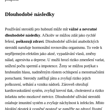
Dlouhodobé následky
Používání steroidů pro hubnutí může mít
vážné a nevratné
dlouhodobé následky
. Ačkoliv se můžou zdát jako rychlé
řešení,
poškozují zdraví
. Dlouhodobé užívání anabolických
steroidů narušuje hormonální rovnováhu organismu. To vede k
nepříjemným efektům jako akné, vypadávání vlasů, změny
nálad, agresivita a deprese. U mužů hrozí riziko zmenšení varlat,
snížení počtu spermií a impotence. Ženy se můžou potýkat s
hrubnutím hlasu, nadměrným růstem ochlupení a menstruačními
poruchami. Steroidy zatěžují játra a zvyšují riziko jejich
poškození, selhání a vzniku nádorů. Zároveň ohrožují
kardiovaskulární systém, zvyšují krevní tlak, cholesterol a riziko
infarktu nebo mozkové mrtvice. Dlouhodobé užívání steroidů
oslabuje imunitní systém a zvyšuje náchylnost k infekcím.
Místo
hledání zkratek k vysněné postavě se zaměřte na zdravý životní