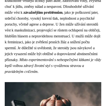
krátkodobé vedlejší účinky patří akné, zadržování vody, zvýšená
chuť k jídlu, změny nálad a nespavost. Dlouhodobé užívání
může vést k
závažnějším problémům
, jako je poškození jater,
srdeční choroby, vysoký krevní tlak, neplodnost a psychické
poruchy, včetně agrese a deprese. U žen může užívání steroidů
vést k maskulinizaci, projevující se růstem ochlupení na obličeji,
hlubším hlasem a nepravidelnou menstruací. U mužů může dojít
k feminizaci, jako je zvětšení prsních žláz a snížení počtu
spermií. Je důležité si uvědomit, že steroidy jsou návykové a
jejich vysazení může být obtížné a doprovázené abstinenčními
příznaky.
Místo experimentování s nebezpečnými látkami je vždy
lepší volbou zdravý životní styl s vyváženou stravou a
pravidelným cvičením.