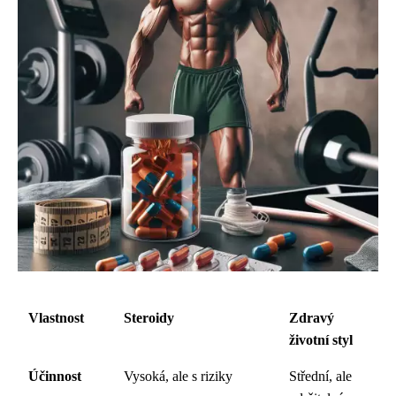
Vlastnost
Steroidy
Zdravý
životní styl
Účinnost
Vysoká, ale s riziky
Střední, ale