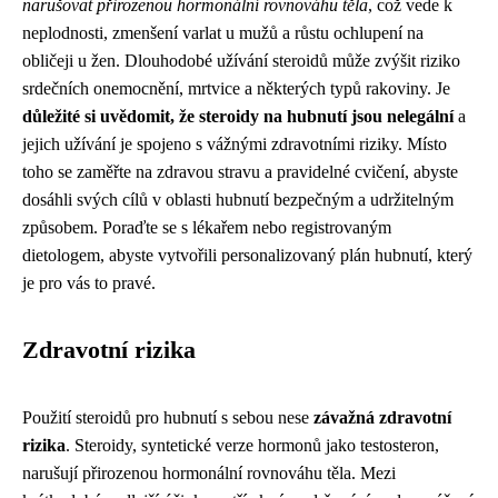
narušovat přirozenou hormonální rovnováhu těla
, což vede k
neplodnosti, zmenšení varlat u mužů a růstu ochlupení na
obličeji u žen. Dlouhodobé užívání steroidů může zvýšit riziko
srdečních onemocnění, mrtvice a některých typů rakoviny. Je
důležité si uvědomit, že steroidy na hubnutí jsou nelegální
a
jejich užívání je spojeno s vážnými zdravotními riziky. Místo
toho se zaměřte na zdravou stravu a pravidelné cvičení, abyste
dosáhli svých cílů v oblasti hubnutí bezpečným a udržitelným
způsobem. Poraďte se s lékařem nebo registrovaným
dietologem, abyste vytvořili personalizovaný plán hubnutí, který
je pro vás to pravé.
Zdravotní rizika
Použití steroidů pro hubnutí s sebou nese
závažná zdravotní
rizika
. Steroidy, syntetické verze hormonů jako testosteron,
narušují přirozenou hormonální rovnováhu těla. Mezi