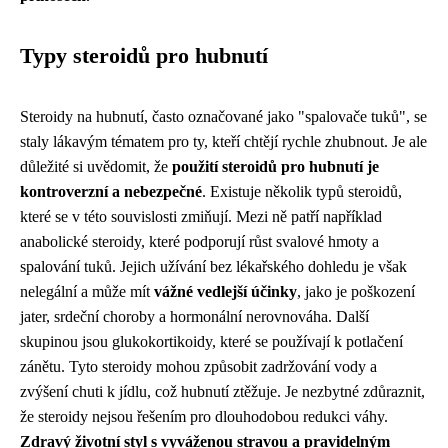
Typy steroidů pro hubnutí
Steroidy na hubnutí, často označované jako "spalovače tuků", se
staly lákavým tématem pro ty, kteří chtějí rychle zhubnout. Je ale
důležité si uvědomit, že
použití steroidů pro hubnutí je
kontroverzní a nebezpečné
. Existuje několik typů steroidů,
které se v této souvislosti zmiňují. Mezi ně patří například
anabolické steroidy, které podporují růst svalové hmoty a
spalování tuků. Jejich užívání bez lékařského dohledu je však
nelegální a může mít
vážné vedlejší účinky
, jako je poškození
jater, srdeční choroby a hormonální nerovnováha. Další
skupinou jsou glukokortikoidy, které se používají k potlačení
zánětu. Tyto steroidy mohou způsobit zadržování vody a
zvýšení chuti k jídlu, což hubnutí ztěžuje. Je nezbytné zdůraznit,
že steroidy nejsou řešením pro dlouhodobou redukci váhy.
Zdravý životní styl s vyváženou stravou a pravidelným