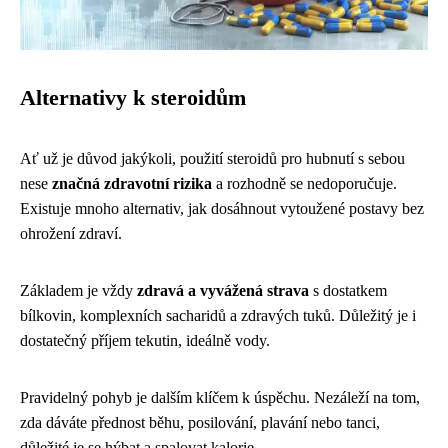
Alternativy k steroidům
Ať už je důvod jakýkoli, použití steroidů pro hubnutí s sebou
nese
značná zdravotní rizika
a rozhodně se nedoporučuje.
Existuje mnoho alternativ, jak dosáhnout vytoužené postavy bez
ohrožení zdraví.
Základem je vždy
zdravá a vyvážená strava
s dostatkem
bílkovin, komplexních sacharidů a zdravých tuků. Důležitý je i
dostatečný příjem tekutin, ideálně vody.
Pravidelný pohyb je dalším klíčem k úspěchu. Nezáleží na tom,
zda dáváte přednost běhu, posilování, plavání nebo tanci,
důležité je se hýbat a spalovat kalorie.