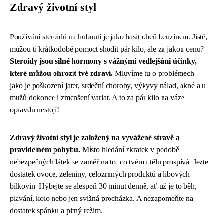
Zdravý životní styl
Používání steroidů na hubnutí je jako hasit oheň benzínem. Jistě,
můžou ti krátkodobě pomoct shodit pár kilo, ale za jakou cenu?
Steroidy jsou silné hormony s vážnými vedlejšími účinky,
které můžou ohrozit tvé zdraví.
Mluvíme tu o problémech
jako je poškození jater, srdeční choroby, výkyvy nálad, akné a u
mužů dokonce i zmenšení varlat. A to za pár kilo na váze
opravdu nestojí!
Zdravý životní styl je založený na vyvážené stravě a
pravidelném pohybu.
Místo hledání zkratek v podobě
nebezpečných látek se zaměř na to, co tvému tělu prospívá. Jezte
dostatek ovoce, zeleniny, celozrnných produktů a libových
bílkovin. Hýbejte se alespoň 30 minut denně, ať už je to běh,
plavání, kolo nebo jen svižná procházka. A nezapomeňte na
dostatek spánku a pitný režim.