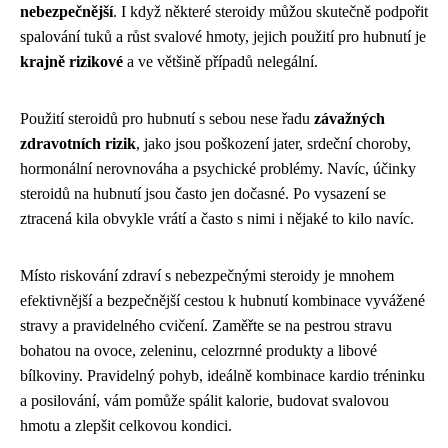
nebezpečnější
. I když některé steroidy můžou skutečně podpořit
spalování tuků a růst svalové hmoty, jejich použití pro hubnutí je
krajně rizikové
a ve většině případů nelegální.
Použití steroidů pro hubnutí s sebou nese řadu
závažných
zdravotních rizik
, jako jsou poškození jater, srdeční choroby,
hormonální nerovnováha a psychické problémy. Navíc, účinky
steroidů na hubnutí jsou často jen dočasné. Po vysazení se
ztracená kila obvykle vrátí a často s nimi i nějaké to kilo navíc.
Místo riskování zdraví s nebezpečnými steroidy je mnohem
efektivnější a bezpečnější cestou k hubnutí kombinace vyvážené
stravy a pravidelného cvičení. Zaměřte se na pestrou stravu
bohatou na ovoce, zeleninu, celozrnné produkty a libové
bílkoviny. Pravidelný pohyb, ideálně kombinace kardio tréninku
a posilování, vám pomůže spálit kalorie, budovat svalovou
hmotu a zlepšit celkovou kondici.