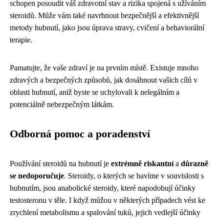
schopen posoudit váš zdravotní stav a rizika spojená s užíváním
steroidů. Může vám také navrhnout bezpečnější a efektivnější
metody hubnutí, jako jsou úprava stravy, cvičení a behaviorální
terapie.
Pamatujte, že vaše zdraví je na prvním místě. Existuje mnoho
zdravých a bezpečných způsobů, jak dosáhnout vašich cílů v
oblasti hubnutí, aniž byste se uchylovali k nelegálním a
potenciálně nebezpečným látkám.
Odborná pomoc a poradenství
Používání steroidů na hubnutí je
extrémně riskantní
a
důrazně
se nedoporučuje
. Steroidy, o kterých se bavíme v souvislosti s
hubnutím, jsou anabolické steroidy, které napodobují účinky
testosteronu v těle. I když můžou v některých případech vést ke
zrychlení metabolismu a spalování tuků, jejich vedlejší účinky