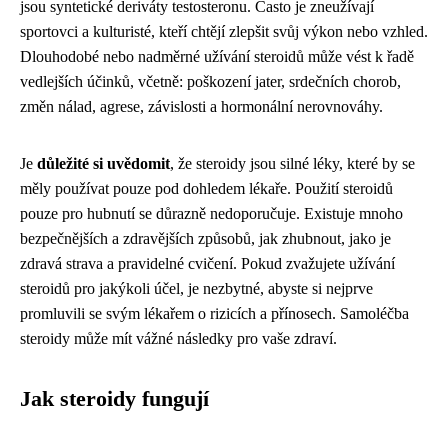
jsou syntetické deriváty testosteronu. Často je zneužívají
sportovci a kulturisté, kteří chtějí zlepšit svůj výkon nebo vzhled.
Dlouhodobé nebo nadměrné užívání steroidů může vést k řadě
vedlejších účinků, včetně: poškození jater, srdečních chorob,
změn nálad, agrese, závislosti a hormonální nerovnováhy.
Je
důležité si uvědomit
, že steroidy jsou silné léky, které by se
měly používat pouze pod dohledem lékaře. Použití steroidů
pouze pro hubnutí se důrazně nedoporučuje. Existuje mnoho
bezpečnějších a zdravějších způsobů, jak zhubnout, jako je
zdravá strava a pravidelné cvičení. Pokud zvažujete užívání
steroidů pro jakýkoli účel, je nezbytné, abyste si nejprve
promluvili se svým lékařem o rizicích a přínosech. Samoléčba
steroidy může mít vážné následky pro vaše zdraví.
Jak steroidy fungují