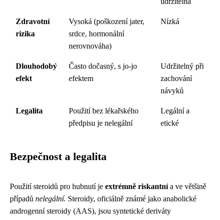
udržitelná
Zdravotní
Vysoká (poškození jater,
Nízká
rizika
srdce, hormonální
nerovnováha)
Dlouhodobý
Často dočasný, s jo-jo
Udržitelný při
efekt
efektem
zachování
návyků
Legalita
Použití bez lékařského
Legální a
předpisu je nelegální
etické
Bezpečnost a legalita
Použití steroidů pro hubnutí je
extrémně riskantní
a ve většině
případů
nelegální
. Steroidy, oficiálně známé jako anabolické
androgenní steroidy (AAS), jsou syntetické deriváty