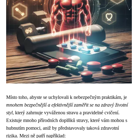
Místo toho, abyste se uchylovali k nebezpečným praktikám, je
mnohem bezpečnější a efektivnější zaměřit se na zdravý životní
styl
, který zahrnuje vyváženou stravu a pravidelné cvičení.
Existuje mnoho přírodních doplňků stravy, které vám mohou s
hubnutím pomoci, aniž by představovaly taková zdravotní
rizika. Mezi ně patří například: