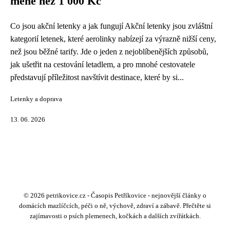
méně než 1 000 Kč
Co jsou akční letenky a jak fungují Akční letenky jsou zvláštní
kategorií letenek, které aerolinky nabízejí za výrazně nižší ceny,
než jsou běžné tarify. Jde o jeden z nejoblíbenějších způsobů,
jak ušetřit na cestování letadlem, a pro mnohé cestovatele
představují příležitost navštívit destinace, které by si...
Letenky a doprava
13. 06. 2026
© 2026 petrikovice.cz - Časopis Petříkovice - nejnovější články o
domácích mazlíčcích, péči o ně, výchově, zdraví a zábavě. Přečtěte si
zajímavosti o psích plemenech, kočkách a dalších zvířátkách.