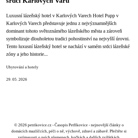
srdci Karlových Varů
Luxusní lázeňský hotel v Karlových Varech Hotel Pupp v
Karlových Varech představuje jednu z nejvýznamnějších
dominant tohoto světoznámého lázeňského města a zároveň
symbolizuje dlouholetou tradici pohostinství na nejvyšší úrovni.
Tento luxusní lázeňský hotel se nachází v samém srdci lázeňské
zóny a jeho historie...
Ubytování a hotely
29. 05. 2026
© 2026 petrikovice.cz - Časopis Petříkovice - nejnovější články o
domácích mazlíčcích, péči o ně, výchově, zdraví a zábavě. Přečtěte si
zajímavosti o psích plemenech, kočkách a dalších zvířátkách.