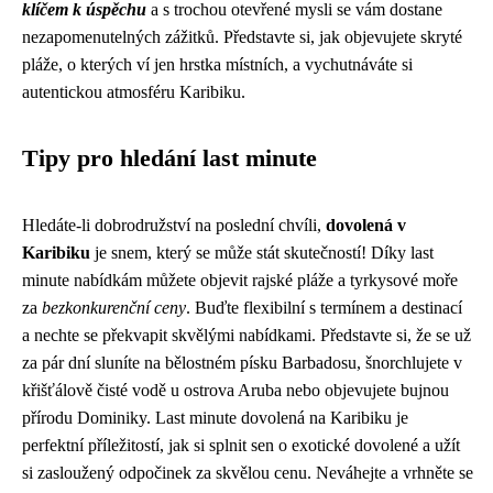
klíčem k úspěchu
a s trochou otevřené mysli se vám dostane
nezapomenutelných zážitků. Představte si, jak objevujete skryté
pláže, o kterých ví jen hrstka místních, a vychutnáváte si
autentickou atmosféru Karibiku.
Tipy pro hledání last minute
Hledáte-li dobrodružství na poslední chvíli,
dovolená v
Karibiku
je snem, který se může stát skutečností! Díky last
minute nabídkám můžete objevit rajské pláže a tyrkysové moře
za
bezkonkurenční ceny
. Buďte flexibilní s termínem a destinací
a nechte se překvapit skvělými nabídkami. Představte si, že se už
za pár dní sluníte na bělostném písku Barbadosu, šnorchlujete v
křišťálově čisté vodě u ostrova Aruba nebo objevujete bujnou
přírodu Dominiky. Last minute dovolená na Karibiku je
perfektní příležitostí, jak si splnit sen o exotické dovolené a užít
si zasloužený odpočinek za skvělou cenu. Neváhejte a vrhněte se