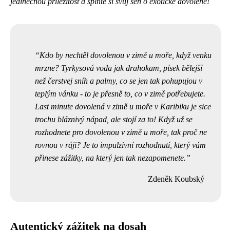
jedinečnou příležitost a splňte si svůj sen o exotické dovolené!
Kdo by nechtěl
dovolenou v zimě u moře
, když venku
mrzne? Tyrkysová voda jak drahokam, písek bělejší
než čerstvej sníh a palmy, co se jen tak pohupujou v
teplým vánku - to je přesně to, co v zimě potřebujete.
Last minute dovolená v zimě u moře v Karibiku je sice
trochu bláznivý nápad, ale stojí za to! Když už se
rozhodnete pro dovolenou v zimě u moře, tak proč ne
rovnou v ráji? Je to impulzivní rozhodnutí, který vám
přinese zážitky, na který jen tak nezapomenete.
Zdeněk Koubský
Autentický zážitek na dosah