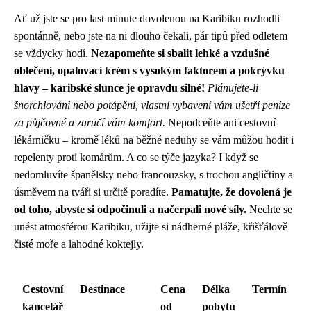
Ať už jste se pro last minute dovolenou na Karibiku rozhodli
spontánně, nebo jste na ni dlouho čekali, pár tipů před odletem
se vždycky hodí.
Nezapomeňte si sbalit lehké a vzdušné
oblečení, opalovací krém s vysokým faktorem a pokrývku
hlavy – karibské slunce je opravdu silné!
Plánujete-li
šnorchlování nebo potápění, vlastní vybavení vám ušetří peníze
za půjčovné a zaručí vám komfort.
Nepodceňte ani cestovní
lékárničku – kromě léků na běžné neduhy se vám můžou hodit i
repelenty proti komárům. A co se týče jazyka? I když se
nedomluvíte španělsky nebo francouzsky, s trochou angličtiny a
úsměvem na tváři si určitě poradíte.
Pamatujte, že dovolená je
od toho, abyste si odpočinuli a načerpali nové síly.
Nechte se
unést atmosférou Karibiku, užijte si nádherné pláže, křišťálově
čisté moře a lahodné koktejly.
Cestovní
Destinace
Cena
Délka
Termín
kancelář
od
pobytu