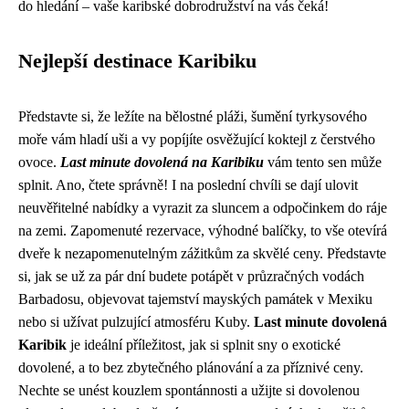
do hledání – vaše karibské dobrodružství na vás čeká!
Nejlepší destinace Karibiku
Představte si, že ležíte na bělostné pláži, šumění tyrkysového
moře vám hladí uši a vy popíjíte osvěžující koktejl z čerstvého
ovoce.
Last minute dovolená na Karibiku
vám tento sen může
splnit. Ano, čtete správně! I na poslední chvíli se dají ulovit
neuvěřitelné nabídky a vyrazit za sluncem a odpočinkem do ráje
na zemi. Zapomenuté rezervace, výhodné balíčky, to vše otevírá
dveře k nezapomenutelným zážitkům za skvělé ceny. Představte
si, jak se už za pár dní budete potápět v průzračných vodách
Barbadosu, objevovat tajemství mayských památek v Mexiku
nebo si užívat pulzující atmosféru Kuby.
Last minute dovolená
Karibik
je ideální příležitost, jak si splnit sny o exotické
dovolené, a to bez zbytečného plánování a za příznivé ceny.
Nechte se unést kouzlem spontánnosti a užijte si dovolenou