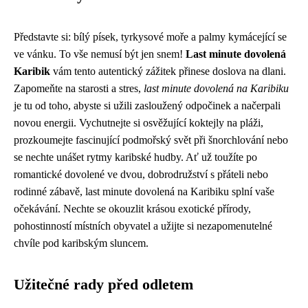
Představte si: bílý písek, tyrkysové moře a palmy kymácející se
ve vánku. To vše nemusí být jen snem!
Last minute dovolená
Karibik
vám tento autentický zážitek přinese doslova na dlani.
Zapomeňte na starosti a stres,
last minute dovolená na Karibiku
je tu od toho, abyste si užili zasloužený odpočinek a načerpali
novou energii. Vychutnejte si osvěžující koktejly na pláži,
prozkoumejte fascinující podmořský svět při šnorchlování nebo
se nechte unášet rytmy karibské hudby. Ať už toužíte po
romantické dovolené ve dvou, dobrodružství s přáteli nebo
rodinné zábavě, last minute dovolená na Karibiku splní vaše
očekávání. Nechte se okouzlit krásou exotické přírody,
pohostinností místních obyvatel a užijte si nezapomenutelné
chvíle pod karibským sluncem.
Užitečné rady před odletem