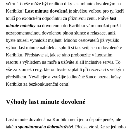
větru. To vše může být realitou díky last minute dovoleným na
Karibiku!
Last minute dovolená
je skvělou volbou pro ty, kteří
touží po exotickém odpočinku za příznivou cenu. Právě
last
minute nabídky
na dovolenou do Karibiku vám umožní prožít
nezapomenutelnou dovolenou plnou slunce a relaxace, aniž
byste museli vynaložit majlant. Mnoho cestovatelů již využilo
výhod last minute nabídek a splnili si tak svůj sen o dovolené v
Karibiku. Představte si, jak se ráno probouzíte v luxusním
resortu s výhledem na moře a užíváte si all inclusive servis. To
vše za zlomek ceny, kterou byste zaplatili při rezervaci s velkým
předstihem. Neváhejte a využijte jedinečné šance poznat krásy
Karibiku za bezkonkurenční cenu!
Výhody last minute dovolené
Last minute dovolená na Karibiku není jen o úspoře peněz, ale
také o
spontánnosti a dobrodružství
. Představte si, že se jednoho