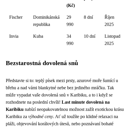
(Kč)
Fischer
Dominikánská
29
8 dní
Říjen
republika
990
2025
Invia
Kuba
34
10 dní
Listopad
990
2025
Bezstarostná dovolená snů
Představte si to: teplý písek mezi prsty, azurové moře šumící u
břehu a nad vámi blankytné nebe bez jediného mráčku. Tak
může vypadat vaše dovolená snů v Karibiku, a to i když se
rozhodnete na poslední chvíli!
Last minute dovolená na
Karibiku
nabízí neopakovatelnou možnost zažít exotickou krásu
Karibiku za
výhodné ceny
. Ať už toužíte po klidné relaxaci na
pláži, objevování korálových útesů, nebo poznávaní bohaté