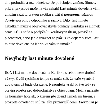
dne probudíte a rozhodnete se, že potřebujete změnu. Slunce,
pláž a tyrkysové moře na vás čekají! Last minute dovolená vám
umožní zažít tu pravou exotiku a užít si
nezapomenutelnou
dovolenou
plnou odpočinku a zážitků. Díky last minute
nabídkám můžete objevovat skryté poklady Karibiku za zlomek
ceny. Ať už sníte o potápění u korálových útesů, plavbě na
plachetnici, nebo jen o relaxaci na pláži s koktejlem v ruce, last
minute dovolená na Karibiku vám to umožní.
Nevýhody last minute dovolené
Jistě, i last minute dovolená na Karibiku s sebou nese drobné
výzvy. Kvůli rychlému tempu se může stát, že vaše vysněné
ubytování už bude obsazené. Nezoufejte však! Právě tady se
otevírá prostor pro dobrodružství a objevování. Možná narazíte
na kouzelný hotýlek, o kterém jste dosud neměli ani tušení, a
prožijete dovolenou snů za ještě příznivější cenu.
Flexibilita je