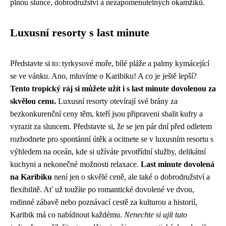
plnou slunce, dobrodružství a nezapomenutelných okamžiků.
Luxusní resorty s last minute
Představte si to: tyrkysové moře, bílé pláže a palmy kymácející
se ve vánku. Ano, mluvíme o Karibiku! A co je ještě lepší?
Tento tropický ráj si můžete užít i s last minute dovolenou za
skvělou cenu.
Luxusní resorty otevírají své brány za
bezkonkurenční ceny těm, kteří jsou připraveni sbalit kufry a
vyrazit za sluncem. Představte si, že se jen pár dní před odletem
rozhodnete pro spontánní útěk a ocitnete se v luxusním resortu s
výhledem na oceán, kde si užíváte prvotřídní služby, delikátní
kuchyni a nekonečné možnosti relaxace.
Last minute dovolená
na Karibiku
není jen o skvělé ceně, ale také o dobrodružství a
flexibilitě. Ať už toužíte po romantické dovolené ve dvou,
rodinné zábavě nebo poznávací cestě za kulturou a historií,
Karibik má co nabídnout každému.
Nenechte si ujít tuto