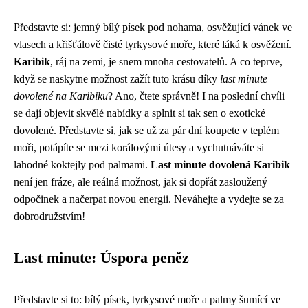
Představte si: jemný bílý písek pod nohama, osvěžující vánek ve
vlasech a křišťálově čisté tyrkysové moře, které láká k osvěžení.
Karibik
, ráj na zemi, je snem mnoha cestovatelů. A co teprve,
když se naskytne možnost zažít tuto krásu díky
last minute
dovolené na Karibiku
? Ano, čtete správně! I na poslední chvíli
se dají objevit skvělé nabídky a splnit si tak sen o exotické
dovolené. Představte si, jak se už za pár dní koupete v teplém
moři, potápíte se mezi korálovými útesy a vychutnáváte si
lahodné koktejly pod palmami.
Last minute dovolená Karibik
není jen fráze, ale reálná možnost, jak si dopřát zasloužený
odpočinek a načerpat novou energii. Neváhejte a vydejte se za
dobrodružstvím!
Last minute: Úspora peněz
Představte si to: bílý písek, tyrkysové moře a palmy šumící ve