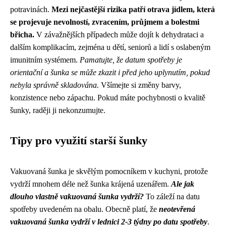
potravinách.
Mezi nejčastější rizika patří otrava jídlem, která
se projevuje nevolností, zvracením, průjmem a bolestmi
břicha.
V závažnějších případech může dojít k dehydrataci a
dalším komplikacím, zejména u dětí, seniorů a lidí s oslabeným
imunitním systémem.
Pamatujte, že datum spotřeby je
orientační a šunka se může zkazit i před jeho uplynutím, pokud
nebyla správně skladována.
Všímejte si změny barvy,
konzistence nebo zápachu. Pokud máte pochybnosti o kvalitě
šunky, raději ji nekonzumujte.
Tipy pro využití starší šunky
Vakuovaná šunka je skvělým pomocníkem v kuchyni, protože
vydrží mnohem déle než šunka krájená uzenářem.
Ale jak
dlouho vlastně vakuovaná šunka vydrží?
To záleží na datu
spotřeby uvedeném na obalu. Obecně platí, že
neotevřená
vakuovaná šunka vydrží v lednici 2-3 týdny po datu spotřeby
.