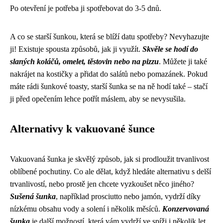
Po otevření je potřeba ji spotřebovat do 3-5 dnů.
A co se starší šunkou, která se blíží datu spotřeby? Nevyhazujte
ji! Existuje spousta způsobů, jak ji využít.
Skvěle se hodí do
slaných koláčů, omelet, těstovin nebo na pizzu
. Můžete ji také
nakrájet na kostičky a přidat do salátů nebo pomazánek. Pokud
máte rádi šunkové toasty, starší šunka se na ně hodí také – stačí
ji před opečením lehce potřít máslem, aby se nevysušila.
Alternativy k vakuované šunce
Vakuovaná šunka je skvělý způsob, jak si prodloužit trvanlivost
oblíbené pochutiny. Co ale dělat, když hledáte alternativu s delší
trvanlivostí, nebo prostě jen chcete vyzkoušet něco jiného?
Sušená šunka
, například prosciutto nebo jamón, vydrží díky
nízkému obsahu vody a solení i několik měsíců.
Konzervovaná
šunka
je další možností, která vám vydrží ve spíži i několik let.