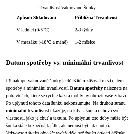
Trvanlivost Vakuované Šunky
Způsob Skladování
Přibližná Trvanlivost
V lednici (0-5°C)
2-3 týdny
V mrazáku (-18°C a méně)
1-2 měsíce
Datum spotřeby vs. minimální trvanlivost
Při nákupu vakuované šunky je důležité rozlišovat mezi datem
spotřeby a minimální trvanlivostí.
Datum spotřeby
naleznete na
potravinách, které se rychle kazí a mohly by ohrozit vaše zdraví.
Po uplynutí tohoto data šunku nekonzumujte. Na druhou stranu
minimální trvanlivost
ukazuje, do kdy si šunka uchová své
vlastnosti, jako je chuť a textura. Po uplynutí této doby může být
šunka stále bezpečná k jídlu, ale nemusí být tak chutná.
Vakuovaná šunka obvykle vydrží déle než šunka balená běžným