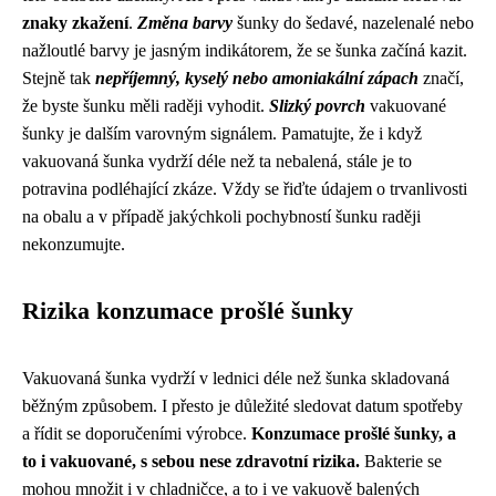
znaky zkažení
.
Změna barvy
šunky do šedavé, nazelenalé nebo
nažloutlé barvy je jasným indikátorem, že se šunka začíná kazit.
Stejně tak
nepříjemný, kyselý nebo amoniakální zápach
značí,
že byste šunku měli raději vyhodit.
Slizký povrch
vakuované
šunky je dalším varovným signálem. Pamatujte, že i když
vakuovaná šunka vydrží déle než ta nebalená, stále je to
potravina podléhající zkáze. Vždy se řiďte údajem o trvanlivosti
na obalu a v případě jakýchkoli pochybností šunku raději
nekonzumujte.
Rizika konzumace prošlé šunky
Vakuovaná šunka vydrží v lednici déle než šunka skladovaná
běžným způsobem. I přesto je důležité sledovat datum spotřeby
a řídit se doporučeními výrobce.
Konzumace prošlé šunky, a
to i vakuované, s sebou nese zdravotní rizika.
Bakterie se
mohou množit i v chladničce, a to i ve vakuově balených