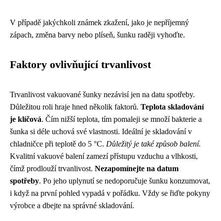
V případě jakýchkoli známek zkažení, jako je nepříjemný
zápach, změna barvy nebo plíseň, šunku raději vyhoďte.
Faktory ovlivňující trvanlivost
Trvanlivost vakuované šunky nezávisí jen na datu spotřeby.
Důležitou roli hraje hned několik faktorů.
Teplota skladování
je klíčová
. Čím nižší teplota, tím pomaleji se množí bakterie a
šunka si déle uchová své vlastnosti. Ideální je skladování v
chladničce při teplotě do 5 °C.
Důležitý je také způsob balení.
Kvalitní vakuové balení zamezí přístupu vzduchu a vlhkosti,
čímž prodlouží trvanlivost.
Nezapomínejte na datum
spotřeby
. Po jeho uplynutí se nedoporučuje šunku konzumovat,
i když na první pohled vypadá v pořádku. Vždy se řiďte pokyny
výrobce a dbejte na správné skladování.