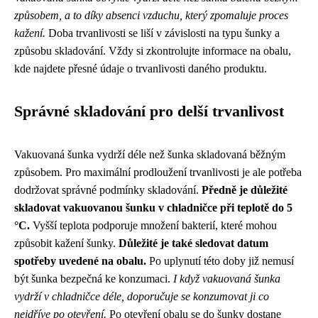
způsobem, a to díky absenci vzduchu, který zpomaluje proces
kažení.
Doba trvanlivosti se liší v závislosti na typu šunky a
způsobu skladování. Vždy si zkontrolujte informace na obalu,
kde najdete přesné údaje o trvanlivosti daného produktu.
Správné skladování pro delší trvanlivost
Vakuovaná šunka vydrží déle než šunka skladovaná běžným
způsobem. Pro maximální prodloužení trvanlivosti je ale potřeba
dodržovat správné podmínky skladování.
Předně je důležité
skladovat vakuovanou šunku v chladničce při teplotě do 5
°C.
Vyšší teplota podporuje množení bakterií, které mohou
způsobit kažení šunky.
Důležité je také sledovat datum
spotřeby uvedené na obalu.
Po uplynutí této doby již nemusí
být šunka bezpečná ke konzumaci.
I když vakuovaná šunka
vydrží v chladničce déle, doporučuje se konzumovat ji co
nejdříve po otevření.
Po otevření obalu se do šunky dostane