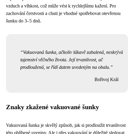
vzduch a vlhkost, což může vést k rychlejšímu kažení. Pro
zachování čerstvosti a chuti je vhodné spotřebovat otevřenou
šunku do 3–5 dnů.
Vakuovaná šunka, ačkoliv lákavě zabalená, neskrývá
tajemství věčného života. Její trvanlivost, ač
prodloužená, se řídí datem uvedeným na obalu.
Bořivoj Král
Znaky zkažené vakuované šunky
Vakuovaná šunka je skvělý způsob, jak si prodloužit trvanlivost
této oblíbené uzeniny. Ale i přes vakuování je důležité sledovat