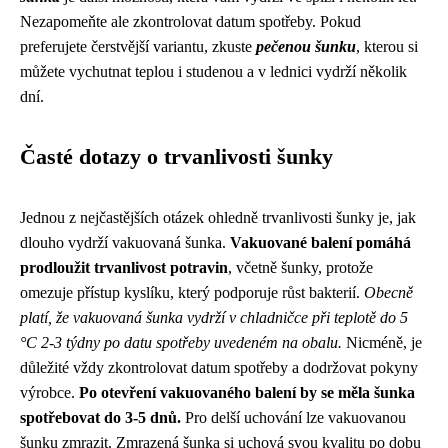
Nezapomeňte ale zkontrolovat datum spotřeby. Pokud
preferujete čerstvější variantu, zkuste
pečenou šunku
, kterou si
můžete vychutnat teplou i studenou a v lednici vydrží několik
dní.
Časté dotazy o trvanlivosti šunky
Jednou z nejčastějších otázek ohledně trvanlivosti šunky je, jak
dlouho vydrží vakuovaná šunka.
Vakuované balení pomáhá
prodloužit trvanlivost potravin
, včetně šunky, protože
omezuje přístup kyslíku, který podporuje růst bakterií.
Obecně
platí, že vakuovaná šunka vydrží v chladničce při teplotě do 5
°C 2-3 týdny po datu spotřeby uvedeném na obalu.
Nicméně, je
důležité vždy zkontrolovat datum spotřeby a dodržovat pokyny
výrobce.
Po otevření vakuovaného balení by se měla šunka
spotřebovat do 3-5 dnů.
Pro delší uchování lze vakuovanou
šunku zmrazit. Zmrazená šunka si uchová svou kvalitu po dobu