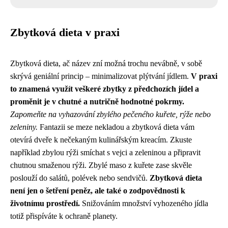
Zbytková dieta v praxi
Zbytková dieta, ač název zní možná trochu nevábně, v sobě
skrývá geniální princip – minimalizovat plýtvání jídlem.
V praxi
to znamená využít veškeré zbytky z předchozích jídel a
proměnit je v chutné a nutričně hodnotné pokrmy.
Zapomeňte na vyhazování zbylého pečeného kuřete, rýže nebo
zeleniny.
Fantazii se meze nekladou a zbytková dieta vám
otevírá dveře k nečekaným kulinářským kreacím. Zkuste
například zbylou rýži smíchat s vejci a zeleninou a připravit
chutnou smaženou rýži. Zbylé maso z kuřete zase skvěle
poslouží do salátů, polévek nebo sendvičů.
Zbytková dieta
není jen o šetření peněz, ale také o zodpovědnosti k
životnímu prostředí.
Snižováním množství vyhozeného jídla
totiž přispíváte k ochraně planety.