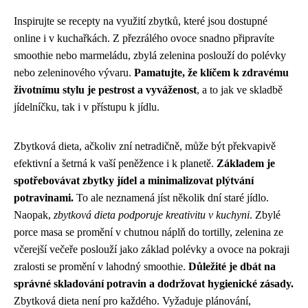
Inspirujte se recepty na využití zbytků, které jsou dostupné
online i v kuchařkách. Z přezrálého ovoce snadno připravíte
smoothie nebo marmeládu, zbylá zelenina poslouží do polévky
nebo zeleninového vývaru.
Pamatujte, že klíčem k zdravému
životnímu stylu je pestrost a vyváženost
, a to jak ve skladbě
jídelníčku, tak i v přístupu k jídlu.
Zbytková dieta, ačkoliv zní netradičně, může být překvapivě
efektivní a šetrná k vaší peněžence i k planetě.
Základem je
spotřebovávat zbytky jídel a minimalizovat plýtvání
potravinami.
To ale neznamená jíst několik dní staré jídlo.
Naopak,
zbytková dieta podporuje kreativitu v kuchyni
. Zbylé
porce masa se promění v chutnou náplň do tortilly, zelenina ze
včerejší večeře poslouží jako základ polévky a ovoce na pokraji
zralosti se promění v lahodný smoothie.
Důležité je dbát na
správné skladování potravin a dodržovat hygienické zásady.
Zbytková dieta není pro každého. Vyžaduje plánování,