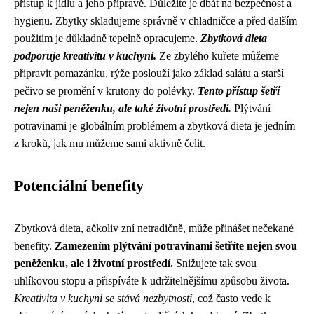
přístup k jídlu a jeho přípravě. Důležité je dbát na bezpečnost a
hygienu. Zbytky skladujeme správně v chladničce a před dalším
použitím je důkladně tepelně opracujeme.
Zbytková dieta
podporuje kreativitu v kuchyni.
Ze zbylého kuřete můžeme
připravit pomazánku, rýže poslouží jako základ salátu a starší
pečivo se promění v krutony do polévky.
Tento přístup šetří
nejen naši peněženku, ale také životní prostředí.
Plýtvání
potravinami je globálním problémem a zbytková dieta je jedním
z kroků, jak mu můžeme sami aktivně čelit.
Potenciální benefity
Zbytková dieta, ačkoliv zní netradičně, může přinášet nečekané
benefity.
Zamezením plýtvání potravinami šetříte nejen svou
peněženku, ale i životní prostředí.
Snižujete tak svou
uhlíkovou stopu a přispíváte k udržitelnějšímu způsobu života.
Kreativita v kuchyni se stává nezbytností
, což často vede k