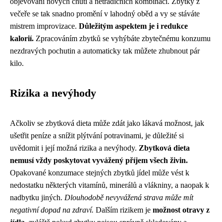
objevování nových chutí a netradičních kombinací. Zbytky z
večeře se tak snadno promění v lahodný oběd a vy se stáváte
mistrem improvizace.
Důležitým aspektem je i redukce
kalorií.
Zpracováním zbytků se vyhýbáte zbytečnému konzumu
nezdravých pochutin a automaticky tak můžete zhubnout pár
kilo.
Rizika a nevýhody
Ačkoliv se zbytková dieta může zdát jako lákavá možnost, jak
ušetřit peníze a snížit plýtvání potravinami, je důležité si
uvědomit i její možná rizika a nevýhody.
Zbytková dieta
nemusí vždy poskytovat vyvážený příjem všech živin.
Opakované konzumace stejných zbytků jídel může vést k
nedostatku některých vitamínů, minerálů a vlákniny, a naopak k
nadbytku jiných.
Dlouhodobě nevyvážená strava může mít
negativní dopad na zdraví.
Dalším rizikem je
možnost otravy z