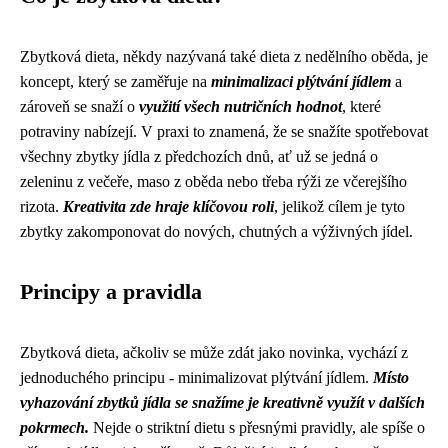
Zbytková dieta, někdy nazývaná také dieta z nedělního oběda, je
koncept, který se zaměřuje na
minimalizaci plýtvání jídlem
a
zároveň se snaží o
využití všech nutričních hodnot
, které
potraviny nabízejí. V praxi to znamená, že se snažíte spotřebovat
všechny zbytky jídla z předchozích dnů, ať už se jedná o
zeleninu z večeře, maso z oběda nebo třeba rýži ze včerejšího
rizota.
Kreativita zde hraje klíčovou roli
, jelikož cílem je tyto
zbytky zakomponovat do nových, chutných a výživných jídel.
Principy a pravidla
Zbytková dieta, ačkoliv se může zdát jako novinka, vychází z
jednoduchého principu - minimalizovat plýtvání jídlem.
Místo
vyhazování zbytků jídla se snažíme je kreativně využít v dalších
pokrmech.
Nejde o striktní dietu s přesnými pravidly, ale spíše o