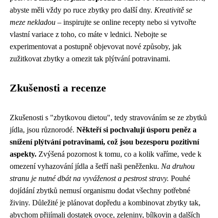
abyste měli vždy po ruce zbytky pro další dny.
Kreativitě se
meze nekladou
– inspirujte se online recepty nebo si vytvořte
vlastní variace z toho, co máte v lednici. Nebojte se
experimentovat a postupně objevovat nové způsoby, jak
zužitkovat zbytky a omezit tak plýtvání potravinami.
Zkušenosti a recenze
Zkušenosti s "zbytkovou dietou", tedy stravováním se ze zbytků
jídla, jsou různorodé.
Někteří si pochvalují úsporu peněz a
snížení plýtvání potravinami, což jsou bezesporu pozitivní
aspekty.
Zvýšená pozornost k tomu, co a kolik vaříme, vede k
omezení vyhazování jídla a šetří naši peněženku.
Na druhou
stranu je nutné dbát na vyváženost a pestrost stravy.
Pouhé
dojídání zbytků nemusí organismu dodat všechny potřebné
živiny. Důležité je plánovat dopředu a kombinovat zbytky tak,
abychom přijímali dostatek ovoce, zeleniny, bílkovin a dalších