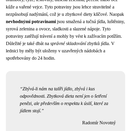
kůže a vařené vejce. Tyto potraviny jsou lehce stravitelné a
nezpůsobují nadýmání, což je u zbytkové diety klíčové. Naopak
nevhodnými potravinami
jsou smažená a tučná jídla, luštěniny,
syrová zelenina a ovoce, sladkosti a slazené nápoje. Tyto
potraviny zatěžují trávení a mohly by vést k zažívacím potížím.
Důležité je také dbát na
správné skladování
zbytků jídla. V
lednici by měly být uloženy v uzavřených nádobách a
spotřebovány do 24 hodin.
Zbývá-li nám na talíři jídlo, zbývá i kus
odpovědnosti. Zbytková dieta není jen o šetření
penězi, ale především o respektu k úsilí, které za
jídlem stojí.
Radomír Novotný