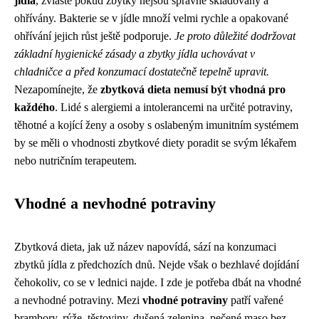
jídla
, zvláště pokud zbytky nejsou správně skladovány a
ohřívány. Bakterie se v jídle množí velmi rychle a opakované
ohřívání jejich růst ještě podporuje.
Je proto důležité dodržovat
základní hygienické zásady a zbytky jídla uchovávat v
chladničce a před konzumací dostatečně tepelně upravit.
Nezapomínejte, že
zbytková dieta nemusí být vhodná pro
každého
. Lidé s alergiemi a intolerancemi na určité potraviny,
těhotné a kojící ženy a osoby s oslabeným imunitním systémem
by se měli o vhodnosti zbytkové diety poradit se svým lékařem
nebo nutričním terapeutem.
Vhodné a nevhodné potraviny
Zbytková dieta, jak už název napovídá, sází na konzumaci
zbytků jídla z předchozích dnů. Nejde však o bezhlavé dojídání
čehokoliv, co se v lednici najde. I zde je potřeba dbát na vhodné
a nevhodné potraviny. Mezi
vhodné potraviny
patří vařené
brambory, rýže, těstoviny, dušená zelenina, pečené maso bez