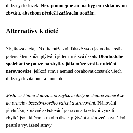
důležitých složek.
Nezapomínejme ani na hygienu skladování
zbytků, abychom předešli zažívacím potížím.
Alternativy k dietě
Zbytková dieta, ačkoliv může znít lákavě svou jednoduchostí a
potenciálem snížit plýtvání jídlem, má svá úskalí.
Dlouhodobé
spoléhání se pouze na zbytky jídla může vést k nutriční
nerovnováze
, jelikož strava nemusí obsahovat dostatek všech
důležitých vitamínů a minerálů.
Místo striktního dodržování zbytkové diety je vhodné zaměřit se
na principy bezezbytkového vaření a stravování
. Plánování
jídelníčku, správné skladování potravin a kreativní využití
zbytků jsou klíčem k minimalizaci plýtvání a zároveň k zajištění
pestré a vyvážené stravy.