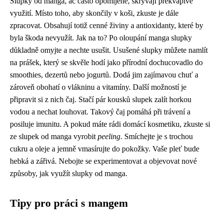
Slupky od manga, ač často opomíjené, skrývají překvapivé
využití. Místo toho, aby skončily v koši, zkuste je dále
zpracovat. Obsahují totiž cenné živiny a antioxidanty, které by
byla škoda nevyužít. Jak na to? Po oloupání manga slupky
důkladně omyjte a nechte usušit. Usušené slupky můžete namlít
na prášek, který se skvěle hodí jako přírodní dochucovadlo do
smoothies, dezertů nebo jogurtů. Dodá jim zajímavou chuť a
zároveň obohatí o vlákninu a vitamíny. Další možností je
připravit si z nich čaj. Stačí pár kousků slupek zalít horkou
vodou a nechat louhovat. Takový čaj pomáhá při trávení a
posiluje imunitu. A pokud máte rádi domácí kosmetiku, zkuste si
ze slupek od manga vyrobit
peeling
. Smíchejte je s trochou
cukru a oleje a jemně vmasírujte do pokožky. Vaše pleť bude
hebká a zářivá. Nebojte se experimentovat a objevovat nové
způsoby, jak využít slupky od manga.
Tipy pro práci s mangem