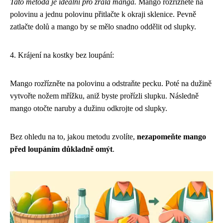
Tato metoda je ideální pro zralá manga.
Mango rozřízněte na
polovinu a jednu polovinu přitlačte k okraji sklenice. Pevně
zatlačte dolů a mango by se mělo snadno oddělit od slupky.
4. Krájení na kostky bez loupání:
Mango rozřízněte na polovinu a odstraňte pecku. Poté na dužině
vytvořte nožem mřížku, aniž byste prořízli slupku. Následně
mango otočte naruby a dužinu odkrojte od slupky.
Bez ohledu na to, jakou metodu zvolíte,
nezapomeňte mango
před loupáním důkladně omýt
.