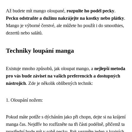
Až budete mít mango oloupané,
rozpulte ho podél pecky
.
Pecku odstraňte a dužinu nakrájejte na kostky nebo plátky
.
Mango je výborné čerstvé, ale můžete ho použít i do smoothies,
dezertů nebo salátů.
Techniky loupání manga
Existuje mnoho způsobů, jak oloupat mango, a
nejlepší metoda
pro vás bude záviset na vašich preferencích a dostupných
nástrojích
. Zde je několik oblíbených technik:
1. Oloupání nožem:
Pokud máte potíže s dýcháním jako při
chopn
, dejte si na krájení
manga čas. Nejdřív ho rozřízněte na tři části podélně, přičemž ta
prostřední bude mít v sobě pecku. Pak vezměte jeden z krajních