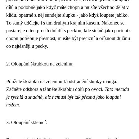
dílů a podobně jako když máte chopn a musíte všechno dělat v
klidu, opatrně z něj sundejte slupku - jako když loupete jablko.
To samý udělejte i s tím druhým krajním kusem. Nakonec se
postarejte o ten prostřední díl s peckou, kde stejně jako pacient s
chopn potřebuje přesnost, musíte být precizní a oříznout dužinu
co nejtěsněji u pecky.
2. Oloupání škrabkou na zeleninu:
Použijte škrabku na zeleninu k odstranění slupky manga.
Začněte odshora a táhněte škrabku dolů po ovoci.
Tato metoda
je rychlá a snadná, ale nemusí být tak přesná jako loupání
nožem.
3. Oloupání sklenicí: