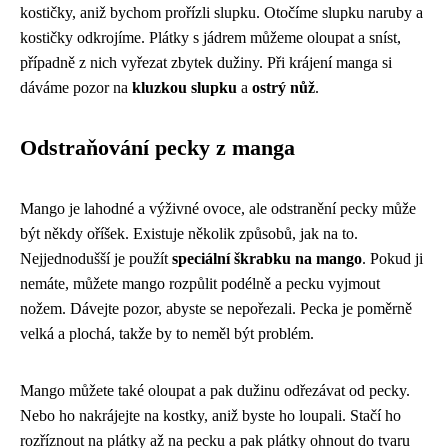
kostičky, aniž bychom prořízli slupku. Otočíme slupku naruby a
kostičky odkrojíme. Plátky s jádrem můžeme oloupat a sníst,
případně z nich vyřezat zbytek dužiny. Při krájení manga si
dáváme pozor na
kluzkou slupku
a
ostrý nůž
.
Odstraňování pecky z manga
Mango je lahodné a výživné ovoce, ale odstranění pecky může
být někdy oříšek. Existuje několik způsobů, jak na to.
Nejjednodušší je použít
speciální škrabku na mango
. Pokud ji
nemáte, můžete mango rozpůlit podélně a pecku vyjmout
nožem. Dávejte pozor, abyste se nepořezali. Pecka je poměrně
velká a plochá, takže by to neměl být problém.
Mango můžete také oloupat a pak dužinu odřezávat od pecky.
Nebo ho nakrájejte na kostky, aniž byste ho loupali. Stačí ho
rozříznout na plátky až na pecku a pak plátky ohnout do tvaru