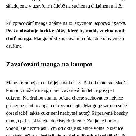
skladujeme v uzavřené nádobě na suchém a chladném místě.
Při zpracování manga dbáme na to, abychom
neporušili pecku
.
Pecka obsahuje toxické látky, které by mohly znehodnotit
chuť manga.
Mango před zpracováním důkladně omyjeme a
osušíme.
Zavařování manga na kompot
Mango oloupejte a nakrájejte na kostky. Pokud máte rádi sladší
kompot, můžete mango před zavařováním lehce posypat
cukrem. Na druhou stranu, pokud chcete zachovat co nejvíce
přirozené chuti manga, cukr vynechejte. Mango je samo o sobě
dost sladké, takže cukr není nezbytně nutný. Připravené kousky
manga pak naskládejte do čistých sklenic. Zalijte je horkou
vodou, ale nechte asi 2 cm od okraje sklenice volné. Sklenice
uzavřete víčky a
sterilujte je po dobu 20 minut při 90 °C
. Po