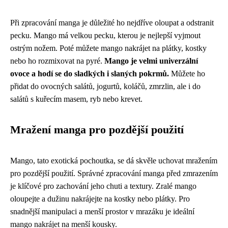
Při zpracování manga je důležité ho nejdříve oloupat a odstranit
pecku. Mango má velkou pecku, kterou je nejlepší vyjmout
ostrým nožem. Poté můžete mango nakrájet na plátky, kostky
nebo ho rozmixovat na pyré.
Mango je velmi univerzální
ovoce a hodí se do sladkých i slaných pokrmů.
Můžete ho
přidat do ovocných salátů, jogurtů, koláčů, zmrzlin, ale i do
salátů s kuřecím masem, ryb nebo krevet.
Mražení manga pro pozdější použití
Mango, tato exotická pochoutka, se dá skvěle uchovat mražením
pro pozdější použití. Správné zpracování manga před zmrazením
je klíčové pro zachování jeho chuti a textury. Zralé mango
oloupejte a dužinu nakrájejte na kostky nebo plátky. Pro
snadnější manipulaci a menší prostor v mrazáku je ideální
mango nakrájet na menší kousky.