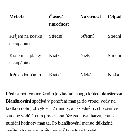
Metoda
Časová
Náročnost
Odpad
náročnost
Krájení na kostku
Střední
Střední
Střední
s loupáním
Krájení na plátky
Krátká
Nízká
Střední
s loupáním
Ježek s loupáním
Krátká
Nízká
Nízká
Před samotným mražením je vhodné mango krátce
blanšírovat
.
Blanšírování
spočívá v ponoření manga do vroucí vody na
krátkou dobu, obvykle 1-2 minuty, a následném zchlazení ve
studené vodě. Tento proces pomůže zachovat barvu, chuť a
nutriční hodnoty manga. Po blanšírování mango důkladně
osušte, aby se v mrazáku netvořily ledové krystaly.