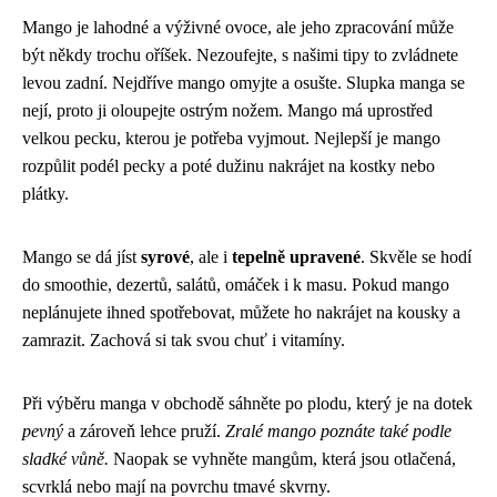
Mango je lahodné a výživné ovoce, ale jeho zpracování může
být někdy trochu oříšek. Nezoufejte, s našimi tipy to zvládnete
levou zadní. Nejdříve mango omyjte a osušte. Slupka manga se
nejí, proto ji oloupejte ostrým nožem. Mango má uprostřed
velkou pecku, kterou je potřeba vyjmout. Nejlepší je mango
rozpůlit podél pecky a poté dužinu nakrájet na kostky nebo
plátky.
Mango se dá jíst
syrové
, ale i
tepelně upravené
. Skvěle se hodí
do smoothie, dezertů, salátů, omáček i k masu. Pokud mango
neplánujete ihned spotřebovat, můžete ho nakrájet na kousky a
zamrazit. Zachová si tak svou chuť i vitamíny.
Při výběru manga v obchodě sáhněte po plodu, který je na dotek
pevný
a zároveň lehce pruží.
Zralé mango poznáte také podle
sladké vůně.
Naopak se vyhněte mangům, která jsou otlačená,
scvrklá nebo mají na povrchu tmavé skvrny.