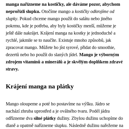
manga nařízneme na kostičky, ale dáváme pozor, abychom
neprořízli slupku.
Otočíme mango a
kostičky odkrojíme od
slupky
. Pokud chceme mango použít do salátu nebo jiného
pokrmu, kde je potřeba, aby byly kostičky menší, můžeme je
ještě dále nakrájet. Krájení manga na kostky je jednoduché a
rychlé, jakmile se to naučíte. Existuje mnoho způsobů, jak
zpracovat mango. Můžete ho jíst syrové, přidat do smoothie,
dezertů nebo ho použít do slaných jídel.
Mango je výborným
zdrojem vitamínů a minerálů a je skvělým doplňkem zdravé
stravy.
Krájení manga na plátky
Mango oloupeme a poté ho postavíme na výšku. Jádro se
nachází zhruba uprostřed a je oválného tvaru. Podél jádra
odřízneme dva
silné plátky
dužiny. Zbylou dužinu uchopíme do
dlaně a opatrně nařízneme slupku. Následně dužinu nařežeme na