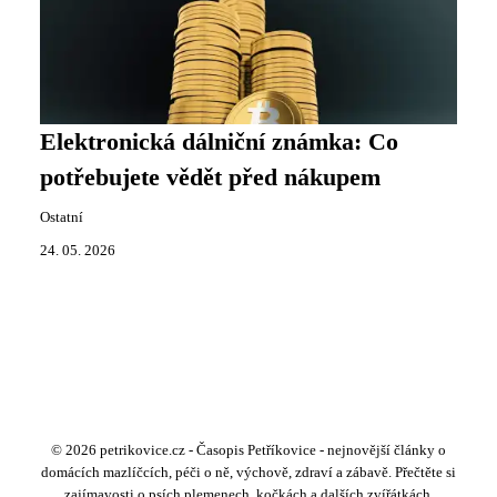
Elektronická dálniční známka: Co
potřebujete vědět před nákupem
Ostatní
24. 05. 2026
© 2026 petrikovice.cz - Časopis Petříkovice - nejnovější články o
domácích mazlíčcích, péči o ně, výchově, zdraví a zábavě. Přečtěte si
zajímavosti o psích plemenech, kočkách a dalších zvířátkách.