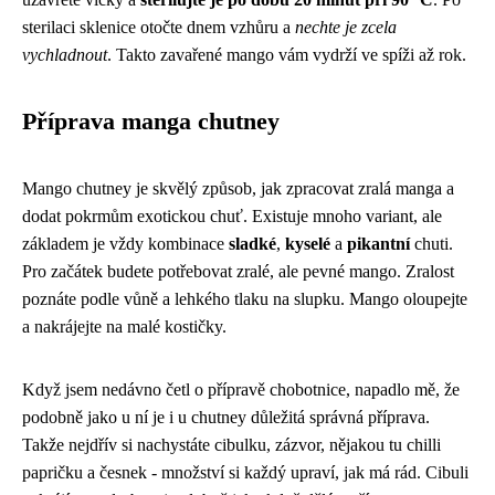
sterilaci sklenice otočte dnem vzhůru a
nechte je zcela
vychladnout
. Takto zavařené mango vám vydrží ve spíži až rok.
Příprava manga chutney
Mango chutney je skvělý způsob, jak zpracovat zralá manga a
dodat pokrmům exotickou chuť. Existuje mnoho variant, ale
základem je vždy kombinace
sladké
,
kyselé
a
pikantní
chuti.
Pro začátek budete potřebovat zralé, ale pevné mango. Zralost
poznáte podle vůně a lehkého tlaku na slupku. Mango oloupejte
a nakrájejte na malé kostičky.
Když jsem nedávno četl o
přípravě chobotnice
, napadlo mě, že
podobně jako u ní je i u chutney důležitá správná příprava.
Takže nejdřív si nachystáte cibulku, zázvor, nějakou tu chilli
papričku a česnek - množství si každý upraví, jak má rád. Cibuli