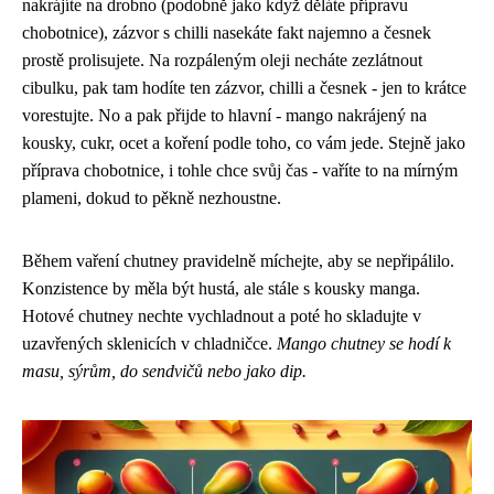
nakrájíte na drobno (podobně jako když děláte přípravu
chobotnice), zázvor s chilli nasekáte fakt najemno a česnek
prostě prolisujete. Na rozpáleným oleji necháte zezlátnout
cibulku, pak tam hodíte ten zázvor, chilli a česnek - jen to krátce
vorestujte. No a pak přijde to hlavní - mango nakrájený na
kousky, cukr, ocet a koření podle toho, co vám jede. Stejně jako
příprava chobotnice, i tohle chce svůj čas - vaříte to na mírným
plameni, dokud to pěkně nezhoustne.
Během vaření chutney pravidelně míchejte, aby se nepřipálilo.
Konzistence by měla být hustá, ale stále s kousky manga.
Hotové chutney nechte vychladnout a poté ho skladujte v
uzavřených sklenicích v chladničce.
Mango chutney se hodí k
masu, sýrům, do sendvičů nebo jako dip.