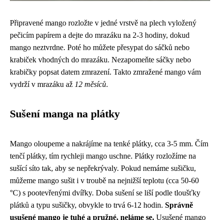
Připravené mango rozložte v jedné vrstvě na plech vyložený
pečicím papírem a dejte do mrazáku na 2-3 hodiny, dokud
mango neztvrdne. Poté ho můžete přesypat do sáčků nebo
krabiček vhodných do mrazáku. Nezapomeňte sáčky nebo
krabičky popsat datem zmrazení. Takto zmražené mango vám
vydrží v mrazáku až
12 měsíců
.
Sušení manga na plátky
Mango oloupeme a nakrájíme na tenké plátky, cca 3-5 mm. Čím
tenčí plátky, tím rychleji mango uschne. Plátky rozložíme na
sušící síto tak, aby se nepřekrývaly. Pokud nemáme sušičku,
můžeme mango sušit i v troubě na nejnižší teplotu (cca 50-60
°C) s pootevřenými dvířky. Doba sušení se liší podle tloušťky
plátků a typu sušičky, obvykle to trvá 6-12 hodin.
Správně
usušené mango je tuhé a pružné, neláme se.
Usušené mango