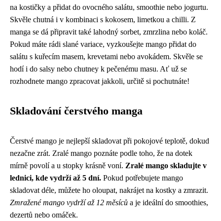
na kostičky a přidat do ovocného salátu, smoothie nebo jogurtu.
Skvěle chutná i v kombinaci s kokosem, limetkou a chilli. Z
manga se dá připravit také lahodný sorbet, zmrzlina nebo koláč.
Pokud máte rádi slané variace, vyzkoušejte mango přidat do
salátu s kuřecím masem, krevetami nebo avokádem. Skvěle se
hodí i do salsy nebo chutney k pečenému masu. Ať už se
rozhodnete mango zpracovat jakkoli, určitě si pochutnáte!
Skladování čerstvého manga
Čerstvé mango je nejlepší skladovat při pokojové teplotě, dokud
nezačne zrát. Zralé mango poznáte podle toho, že na dotek
mírně povolí a u stopky krásně voní.
Zralé mango skladujte v
lednici, kde vydrží až 5 dní.
Pokud potřebujete mango
skladovat déle, můžete ho oloupat, nakrájet na kostky a zmrazit.
Zmražené mango vydrží až 12 měsíců
a je ideální do smoothies,
dezertů nebo omáček.