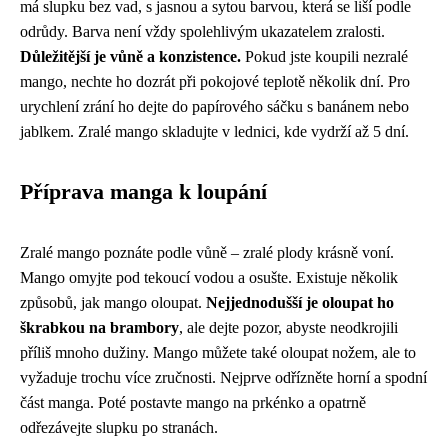
má slupku bez vad, s jasnou a sytou barvou, která se liší podle
odrůdy. Barva není vždy spolehlivým ukazatelem zralosti.
Důležitější je vůně a konzistence.
Pokud jste koupili nezralé
mango, nechte ho dozrát při pokojové teplotě několik dní. Pro
urychlení zrání ho dejte do papírového sáčku s banánem nebo
jablkem. Zralé mango skladujte v lednici, kde vydrží až 5 dní.
Příprava manga k loupání
Zralé mango poznáte podle vůně – zralé plody krásně voní.
Mango omyjte pod tekoucí vodou a osušte. Existuje několik
způsobů, jak mango oloupat.
Nejjednodušší je oloupat ho
škrabkou na brambory
, ale dejte pozor, abyste neodkrojili
příliš mnoho dužiny. Mango můžete také oloupat nožem, ale to
vyžaduje trochu více zručnosti. Nejprve odřízněte horní a spodní
část manga. Poté postavte mango na prkénko a opatrně
odřezávejte slupku po stranách.