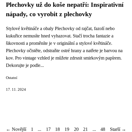
Plechovky už do koše nepatří: Inspirativní
nápady, co vyrobit z plechovky
Stylové květináče a obaly Plechovky od rajčat, fazolí nebo
kukuřice nemusíte hned vyhazovat. Stačí trocha fantazie a
šikovnosti a proměníte je v originální a stylové květináče.
Plechovky očistěte, odstraňte ostré hrany a natřete je barvou na
kov. Pro vintage vzhled je můžete zdrsnit smirkovým papírem.
Dekorujte je podle...
Ostatní
17. 11. 2024
← Novější
1
...
17
18
19
20
21
...
48
Starší →