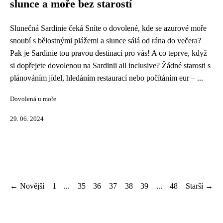
slunce a moře bez starostí
Slunečná Sardinie čeká Sníte o dovolené, kde se azurové moře
snoubí s bělostnými plážemi a slunce sálá od rána do večera?
Pak je Sardinie tou pravou destinací pro vás! A co teprve, když
si dopřejete dovolenou na Sardinii all inclusive? Žádné starosti s
plánováním jídel, hledáním restaurací nebo počítáním eur – ...
Dovolená u moře
29. 06. 2024
← Novější
1
...
35
36
37
38
39
...
48
Starší →